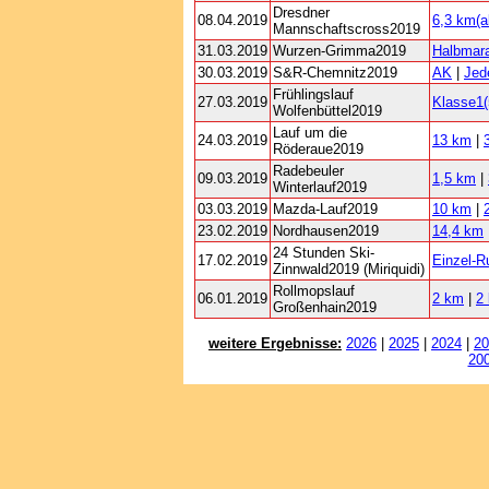
Dresdner
08.04.2019
6,3 km(al
Mannschaftscross2019
31.03.2019
Wurzen-Grimma2019
Halbmar
30.03.2019
S&R-Chemnitz2019
AK
|
Jed
Frühlingslauf
27.03.2019
Klasse1
Wolfenbüttel2019
Lauf um die
24.03.2019
13 km
|
Röderaue2019
Radebeuler
09.03.2019
1,5 km
|
Winterlauf2019
03.03.2019
Mazda-Lauf2019
10 km
|
23.02.2019
Nordhausen2019
14,4 km
24 Stunden Ski-
17.02.2019
Einzel-R
Zinnwald2019 (Miriquidi)
Rollmopslauf
06.01.2019
2 km
|
2
Großenhain2019
weitere Ergebnisse:
2026
|
2025
|
2024
|
20
20