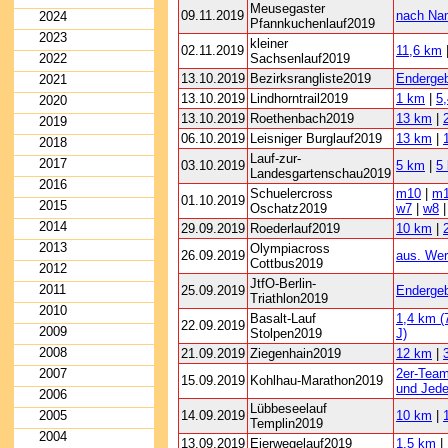
Meusegaster
09.11.2019
nach Na
2024
Pfannkuchenlauf2019
2023
kleiner
02.11.2019
11,6 km
2022
Sachsenlauf2019
13.10.2019
Bezirksrangliste2019
Enderge
2021
13.10.2019
Lindhorntrail2019
1 km
|
5
2020
13.10.2019
Roethenbach2019
13 km
|
2019
06.10.2019
Leisniger Burglauf2019
13 km
|
2018
Lauf-zur-
2017
03.10.2019
5 km
|
5
Landesgartenschau2019
2016
Schuelercross
m10
|
m1
01.10.2019
2015
Oschatz2019
w7
|
w8
2014
29.09.2019
Roederlauf2019
10 km
|
2013
Olympiacross
26.09.2019
aus. Wer
Cottbus2019
2012
JtfO-Berlin-
2011
25.09.2019
Enderge
Triathlon2019
2010
Basalt-Lauf
1,4 km (
22.09.2019
2009
Stolpen2019
J)
2008
21.09.2019
Ziegenhain2019
12 km
|
2007
2er-Tea
15.09.2019
Kohlhau-Marathon2019
und Jed
2006
Lübbeseelauf
2005
14.09.2019
10 km
|
Templin2019
2004
13.09.2019
Eierwegelauf2019
1,5 km
|