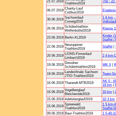
21.07.2019
750 - 22 
Triathlon2019
Charity-Lauf
06.07.2019
Ergebni
Cottbus2019
Sachsenlauf
1,6 km -
30.06.2019
Coswig2019
Volkslau
Schülertriathlon
26.06.2019
Klasse 1
Wolfenbüttel2019
Kinder (1
23.06.2019
Berlin-XL2019
Staffel (
Neuruppiner
22.06.2019
Staffel
|
Triathlon2019
LIONS-Firmenlauf
20.06.2019
2,4 km-C
Limbach2019
Dresdner
19.06.2019
WK II
|
W
Schülertriathlon2019
Landesfinale Sachsen
19.06.2019
Team-Sta
JTfO-Triathlon2019
AK 0 - 6
16.06.2019
Tharandt-MTB2019
18 km
|
Vogelberglauf
16.06.2019
10 km
|
Bleicherode2019
15.06.2019
Adelsberglauf2019
10,3 km
Spreewald
1,5 km-
15.06.2019
Triathlon2019
Staffel-
09.06.2019
Baur-Triathlon2019
1,5-40-1