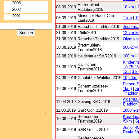
2003
Hüttertallauf
08.09.2019
10 km
|
2002
Radeberg2019
Meissner Handi-Cap-
2001
06.09.2019
1 km
|
1
Lauf2019
01.09.2019
Ratscher-Triathlon2019
Jederma
31.08.2019
Lödla2019
12 km-
31.08.2019
Ratscher-Triathlon2019
Olympis
Brettmühlen-
30.08.2019
500-27-4
Triathlon2018
28.08.2019
Heidenauer S&R2019
100 m - 
Kindertri
Kallinchen
25.08.2019
- 0,75-2
Triathlon2019
13-3,3 k
24.08.2019
Glaubitzer Waldlauf2019
10,2 km
Firmen-S
Scharmützelsee-
18.08.2019
1km)
|
S
Triathlon2019
Triathlo
AK1(400-
11.08.2019
Geising-KMC2019
Biathlon
11.08.2019
S&R Görlitz2019
1800m-
.
Bornsdorfer
Kurz-Tri
10.08.2019
Triathlon2019
/5km
|
S
Junior 
10.08.2019
S&R Görlitz2019
Realy 3*
Senftenberger-