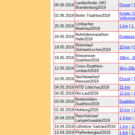
Landesfinale JtfO
05.06.2019
Einzel
|
Brandenburg2019
Kinder (
02.06.2019
Berlin Triathlon2019
Volkstria
Limbacher
25.05.2019
1 km
|
1
Marktlauf2019
Behördenmarathon-
24.05.2019
Ergebnis
Halle2019
Blütenlauf
19.05.2019
10 km
|
Dürrweitzschen2019
Briesensee-
18.05.2019
19km - 
Duathlon2019
Cross-Duathlon-
12.05.2019
2km-10k
Limbach2019
Nachtpaarlauf
10.05.2019
Einzel
|
Meissen2019
04.05.2019
MTB Löbichau2019
31 km
04.05.2019
Rio-Lauf2019
12 km
|
Brettmühlen-
03.05.2019
Duathlon
Duathlon2019
01.05.2019
Hohburg2019
10 km
|
Raschützlauf
26.04.2019
1,4 km
|
Lampertswalde2019
14.04.2019
Lößnitzer Salzlauf2019
1 km
|
1
13.04.2019
Pfaffenberglauf2019
1 km
|
2