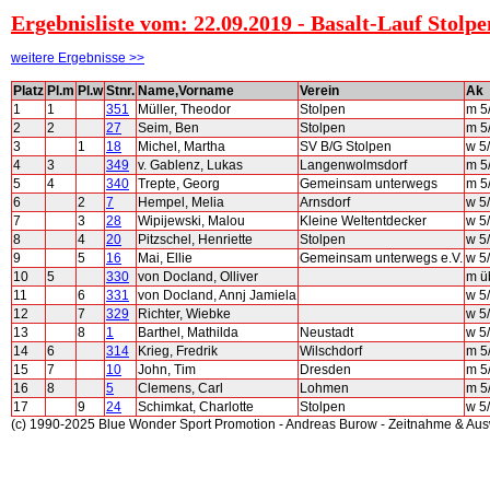
Ergebnisliste vom: 22.09.2019 - Basalt-Lauf Stolpe
weitere Ergebnisse >>
Platz
Pl.m
Pl.w
Stnr.
Name,Vorname
Verein
Ak
1
1
351
Müller, Theodor
Stolpen
m 5
2
2
27
Seim, Ben
Stolpen
m 5
3
1
18
Michel, Martha
SV B/G Stolpen
w 5
4
3
349
v. Gablenz, Lukas
Langenwolmsdorf
m 5
5
4
340
Trepte, Georg
Gemeinsam unterwegs
m 5
6
2
7
Hempel, Melia
Arnsdorf
w 5
7
3
28
Wipijewski, Malou
Kleine Weltentdecker
w 5
8
4
20
Pitzschel, Henriette
Stolpen
w 5
9
5
16
Mai, Ellie
Gemeinsam unterwegs e.V.
w 5
10
5
330
von Docland, Olliver
m ü
11
6
331
von Docland, Annj Jamiela
w 5
12
7
329
Richter, Wiebke
w 5
13
8
1
Barthel, Mathilda
Neustadt
w 5
14
6
314
Krieg, Fredrik
Wilschdorf
m 5
15
7
10
John, Tim
Dresden
m 5
16
8
5
Clemens, Carl
Lohmen
m 5
17
9
24
Schimkat, Charlotte
Stolpen
w 5
(c) 1990-2025 Blue Wonder Sport Promotion - Andreas Burow - Zeitnahme & Au