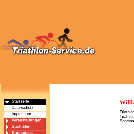
Startseite
Willk
Datenschutz
Triathlo
Impressum
Triathl
Veranstaltungen
Sportver
Startlisten
Ergebnisse