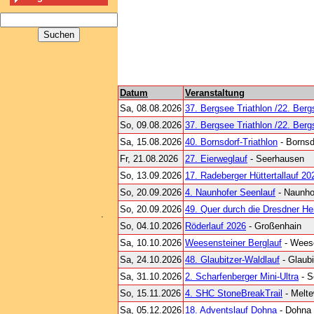
Datum
Veranstaltung
Sa, 08.08.2026
37. Bergsee Triathlon /22. Ber
So, 09.08.2026
37. Bergsee Triathlon /22. Ber
Sa, 15.08.2026
40. Bornsdorf-Triathlon
- Bornsd
Fr, 21.08.2026
27. Eierweglauf
- Seerhausen
So, 13.09.2026
17. Radeberger Hüttertallauf 20
So, 20.09.2026
4. Naunhofer Seenlauf
- Naunho
So, 20.09.2026
49. Quer durch die Dresdner He
.
So, 04.10.2026
Röderlauf 2026
- Großenhain
Sa, 10.10.2026
Weesensteiner Berglauf
- Wees
Sa, 24.10.2026
48. Glaubitzer-Waldlauf
- Glaubi
Sa, 31.10.2026
2. Scharfenberger Mini-Ultra
- S
So, 15.11.2026
4. SHC StoneBreakTrail
- Melte
Sa, 05.12.2026
18. Adventslauf Dohna
- Dohna