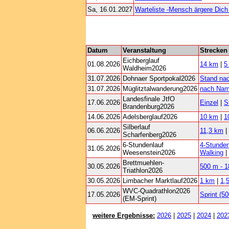
Sa, 16.01.2027
Warteliste -Mensch ärgere Dich 
Datum
Veranstaltung
Strecken
Eichberglauf
01.08.2026
14 km
|
5
Waldheim2026
31.07.2026
Dohnaer Sportpokal2026
Stand na
31.07.2026
Müglitztalwanderung2026
nach Na
Landesfinale JtfO
17.06.2026
Einzel
|
S
Brandenburg2026
14.06.2026
Adelsberglauf2026
10 km
|
1
Silberlauf
06.06.2026
11,3 km
|
Scharfenberg2026
6-Stundenlauf
4-Stunden
31.05.2026
Weesenstein2026
Walking
|
Brettmuehlen-
30.05.2026
500 m - 1
Triathlon2026
30.05.2026
Limbacher Marktlauf2026
1 km
|
1,
WVC-Quadrathlon2026
17.05.2026
Sprint (
(EM-Sprint)
weitere Ergebnisse:
2026
|
2025
|
2024
|
202