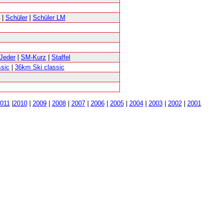
|
Schüler
|
Schüler LM
Jeder
|
SM-Kurz
|
Staffel
ssic
|
36km Ski classic
011
|
2010
|
2009
|
2008
|
2007
|
2006
|
2005
|
2004
|
2003
|
2002
|
2001