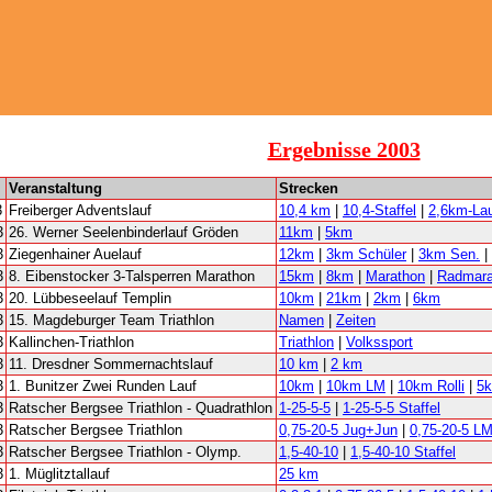
Ergebnisse 2003
Veranstaltung
Strecken
3
Freiberger Adventslauf
10,4 km
|
10,4-Staffel
|
2,6km-Lau
3
26. Werner Seelenbinderlauf Gröden
11km
|
5km
3
Ziegenhainer Auelauf
12km
|
3km Schüler
|
3km Sen.
|
3
8. Eibenstocker 3-Talsperren Marathon
15km
|
8km
|
Marathon
|
Radmara
3
20. Lübbeseelauf Templin
10km
|
21km
|
2km
|
6km
3
15. Magdeburger Team Triathlon
Namen
|
Zeiten
3
Kallinchen-Triathlon
Triathlon
|
Volkssport
3
11. Dresdner Sommernachtslauf
10 km
|
2 km
3
1. Bunitzer Zwei Runden Lauf
10km
|
10km LM
|
10km Rolli
|
5
3
Ratscher Bergsee Triathlon - Quadrathlon
1-25-5-5
|
1-25-5-5 Staffel
3
Ratscher Bergsee Triathlon
0,75-20-5 Jug+Jun
|
0,75-20-5 L
3
Ratscher Bergsee Triathlon - Olymp.
1,5-40-10
|
1,5-40-10 Staffel
3
1. Müglitztallauf
25 km