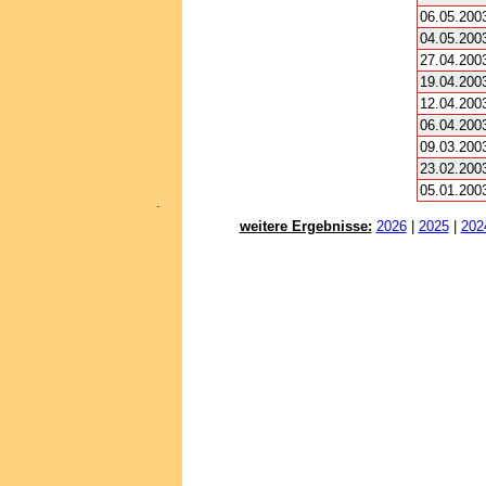
06.05.200
04.05.200
27.04.200
19.04.200
12.04.200
06.04.200
09.03.200
23.02.200
05.01.200
.
weitere Ergebnisse:
2026
|
2025
|
202