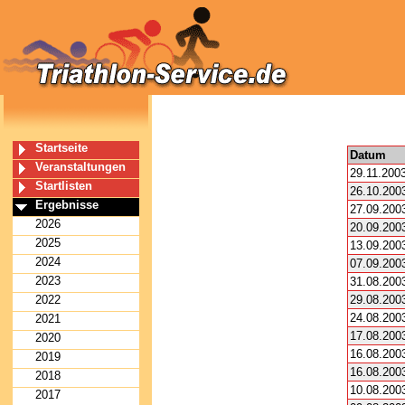
Startseite
Datum
Veranstaltungen
29.11.200
Startlisten
26.10.200
Ergebnisse
27.09.200
2026
20.09.200
2025
13.09.200
2024
07.09.200
2023
31.08.200
2022
29.08.200
24.08.200
2021
17.08.200
2020
16.08.200
2019
16.08.200
2018
10.08.200
2017