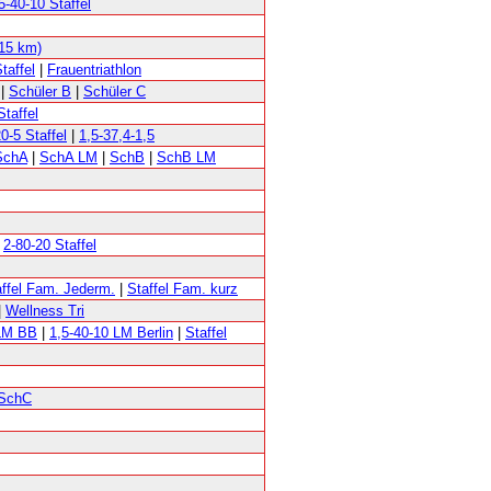
5-40-10 Staffel
15 km)
taffel
|
Frauentriathlon
|
Schüler B
|
Schüler C
Staffel
0-5 Staffel
|
1,5-37,4-1,5
SchA
|
SchA LM
|
SchB
|
SchB LM
|
2-80-20 Staffel
affel Fam. Jederm.
|
Staffel Fam. kurz
|
Wellness Tri
 LM BB
|
1,5-40-10 LM Berlin
|
Staffel
SchC