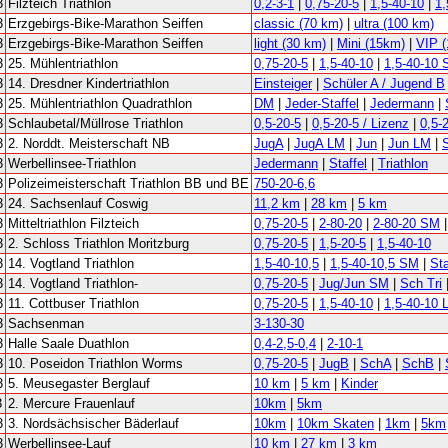
3
Filzteich Triathlon
0,2-3-1
|
0,75-20-5
|
1,5-40-10
|
1,
3
Erzgebirgs-Bike-Marathon Seiffen
classic (70 km)
|
ultra (100 km)
3
Erzgebirgs-Bike-Marathon Seiffen
light (30 km)
|
Mini (15km)
|
VIP (
3
25. Mühlentriathlon
0,75-20-5
|
1,5-40-10
|
1,5-40-10 S
3
14. Dresdner Kindertriathlon
Einsteiger
|
Schüler A / Jugend B
3
25. Mühlentriathlon Quadrathlon
DM
|
Jeder-Staffel
|
Jedermann
|
3
Schlaubetal/Müllrose Triathlon
0,5-20-5
|
0,5-20-5 / Lizenz
|
0,5-2
3
2. Norddt. Meisterschaft NB
JugA
|
JugA LM
|
Jun
|
Jun LM
|
3
Werbellinsee-Triathlon
Jedermann
|
Staffel
|
Triathlon
3
Polizeimeisterschaft Triathlon BB und BE
750-20-6,6
3
24. Sachsenlauf Coswig
11,2 km
|
28 km
|
5 km
3
Mitteltriathlon Filzteich
0,75-20-5
|
2-80-20
|
2-80-20 SM
3
2. Schloss Triathlon Moritzburg
0,75-20-5
|
1,5-20-5
|
1,5-40-10
3
14. Vogtland Triathlon
1,5-40-10,5
|
1,5-40-10,5 SM
|
St
3
14. Vogtland Triathlon-
0,75-20-5
|
Jug/Jun SM
|
Sch Tri
3
11. Cottbuser Triathlon
0,75-20-5
|
1,5-40-10
|
1,5-40-10
3
Sachsenman
3-130-30
3
Halle Saale Duathlon
0,4-2,5-0,4
|
2-10-1
3
10. Poseidon Triathlon Worms
0,75-20-5
|
JugB
|
SchA
|
SchB
|
3
5. Meusegaster Berglauf
10 km
|
5 km
|
Kinder
3
2. Mercure Frauenlauf
10km
|
5km
3
3. Nordsächsischer Bäderlauf
10km
|
10km Skaten
|
1km
|
5km
3
Werbellinsee-Lauf
10 km
|
27 km
|
3 km