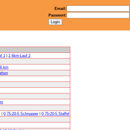
Email:
Passwort:
f 1
|
2,6km-Lauf 2
6 km
thon
km
M
|
0,75-20-5 Schnupper
|
0,75-20-5 Staffel