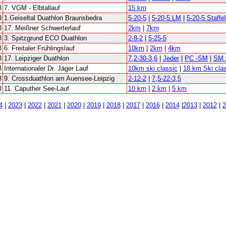
3
7. VGM - Elbtallauf
15 km
3
1.Geiseltal Duathlon Braunsbedra
5-20-5
|
5-20-5 LM
|
5-20-5 Staffel
3
17. Meißner Schwerterlauf
2km
|
7km
3
3. Spitzgrund ECO Duathlon
2-8-2
|
5-25-5
3
6. Freitaler Frühlingslauf
10km
|
2km
|
4km
3
17. Leipziger Duathlon
7,2-30-3,6
|
Jeder
|
PC -SM
|
SM 
3
Internationaler Dr. Jäger Lauf
10km ski classic
|
18 km Ski cla
3
9. Crossduathlon am Auensee-Leipzig
2-12-2
|
7,5-22-3,5
3
11. Caputher See-Lauf
10 km
|
2 km
|
5 km
4
|
2023
|
2022
|
2021
|
2020
|
2019
|
2018
|
2017
|
2016
|
2014
|
2013
|
2012
|
2