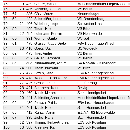
75
19
439
Glauer, Marion
Mönchheideläufer Liepe/Niederf
76
20
486
Vorwerk, Jennifer
VS Berlin
77
57
386
Götz, Marco
Neunenhagen
78
58
422
Schmeißer, Horst
VfL Brandenburg
79
21
406
Weinberg, Inge
Schwedter Hasen
80
59
499
Thom, Holger
VS Britz
81
22
494
Lehmann, Kerstin
VS Eberswalde
82
60
381
Werner, Günter
Werbellin
83
61
479
Grasse, Klaus-Dieter
FSV Neuenhagen/Insel
84
23
418
Goetz, Uta
SG Woldegk
85
62
475
Trier, André
VS Berlin
86
63
452
Geller, Bernhard
VS Berlin
87
64
484
Zimmermann, Achim
SV Rot-Weiß Dabendorf
88
24
500
Thom, Irmtraud
VS Britz
89
25
477
Lewin, Jana
FSV Neuenhagen/Insel
90
26
478
Wagener, Constanze
FSV Neuenhagen/Insel
91
27
425
Gensel, Petra
LC Jüterbog
92
28
421
Brauneck, Karin
Belzig
93
29
460
Itzeck, Miriam
Stahl Hennigsdorf
94
30
441
Schindler, Anneliese
Mönchheideläufer Liepe/Niederf
95
65
436
Pietsch, Patric
FSV Insel Neuenhagen
96
31
461
Itzeck, Helene
Stahl Hennigsdorf
97
66
412
Runtz, Martin
E.L.A.N. 92 Eberswalde
98
67
389
Ziehe, Hans
Stahl Hennigsdorf
99
32
397
Thimm, Heike-Andrea
ESV Lok Potsdam
100
33
388
Kreemke, Karin
ESV Lok Potsdam