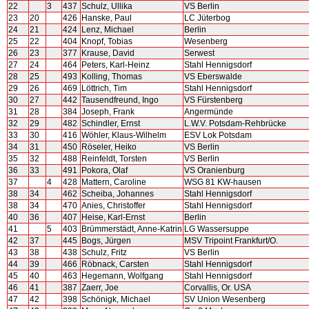
22
3
437
Schulz, Ullika
VS Berlin
23
20
426
Hanske, Paul
LC Jüterbog
24
21
424
Lenz, Michael
Berlin
25
22
404
Knopf, Tobias
Wesenberg
26
23
377
Krause, David
Serwest
27
24
464
Peters, Karl-Heinz
Stahl Hennigsdorf
28
25
493
Kolling, Thomas
VS Eberswalde
29
26
469
Löttrich, Tim
Stahl Hennigsdorf
30
27
442
Tausendfreund, Ingo
VS Fürstenberg
31
28
384
Joseph, Frank
Angermünde
32
29
482
Schindler, Ernst
L.W.V. Potsdam-Rehbrücke
33
30
416
Wöhler, Klaus-Wilhelm
ESV Lok Potsdam
34
31
450
Röseler, Heiko
VS Berlin
35
32
488
Reinfeldt, Torsten
VS Berlin
36
33
491
Pokora, Olaf
VS Oranienburg
37
4
428
Mattern, Caroline
WSG 81 KW-hausen
38
34
462
Scheiba, Johannes
Stahl Hennigsdorf
38
34
470
Anies, Christoffer
Stahl Hennigsdorf
40
36
407
Heise, Karl-Ernst
Berlin
41
5
403
Brümmerstädt, Anne-Katrin
LG Wassersuppe
42
37
445
Bogs, Jürgen
MSV Tripoint Frankfurt/O.
43
38
438
Schulz, Fritz
VS Berlin
44
39
466
Röbnack, Carsten
Stahl Hennigsdorf
45
40
463
Hegemann, Wolfgang
Stahl Hennigsdorf
46
41
387
Zaerr, Joe
Corvallis, Or. USA
47
42
398
Schönigk, Michael
SV Union Wesenberg