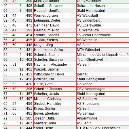
47
42
399
Marx, Alexander
Groß Machnow
49
6
408
Scheffler, Susanne
Schwedter Hasen
50
7
459
Rudolph, Jeniffa
Stahl Hennigsdorf
51
44
480
Werner, Jürgen
VS Waldstadt
52
45
492
Lehmann, Dieter
VS Lindenberg
53
46
471
Gehlhaar, David
VS Eberswalde
54
47
393
Beerbaum, Nico
TC Werbellow
55
48
454
Steinke, Sascha
SV Motor Eberswalde
56
49
495
Duklau, Steffen
VS Werbellin
57
50
448
Krüger, Jörg
VS Berlin
58
8
431
Habermann, Anika
MTV Wünsdorf
59
9
440
Schmidt, Sabine
Mönchheideläufer Liepe/Niederf
60
10
402
Schröter, Susanne
Team Oberhavel
60
51
489
Naumann, Alexander
VS Berlin
62
11
401
Warzok, Sabine
63
12
423
Witt-Schmidt, Heike
Bernau
63
12
458
Böttcher, Zita
Stahl Hennigsdorf
65
52
420
Heise, Gerd
Haßleben
66
53
396
Scheffler, Thomas
ESV Neuenhagen
67
14
457
Scheiba, Ursula
Stahl Hennigsdorf
68
15
497
Mildner, Christina
VS Schönow
69
54
456
Strubel, Hansjörg
VS Brieselang
70
55
451
Knies, Günter
VS Berlin
71
56
481
Beyer, Eberhard
VS Bernau
72
16
385
Joseph, Jutta
Angermünde
73
17
487
Vorwerk, Ilona
VS Berlin
74
18
444
Steier, Birgit
E.L.A.N. 92 e.V. Eberswalde