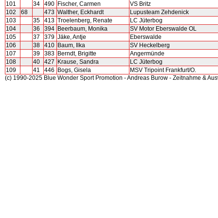
101
34
490
Fischer, Carmen
VS Britz
102
68
473
Walther, Eckhardt
Lupusteam Zehdenick
103
35
413
Troelenberg, Renate
LC Jüterbog
104
36
394
Beerbaum, Monika
SV Motor Eberswalde OL
105
37
379
Jäke, Antje
Eberswalde
106
38
410
Baum, Ilka
SV Heckelberg
107
39
383
Berndt, Brigitte
Angermünde
108
40
427
Krause, Sandra
LC Jüterbog
109
41
446
Bogs, Gisela
MSV Tripoint Frankfurt/O.
(c) 1990-2025 Blue Wonder Sport Promotion - Andreas Burow - Zeitnahme & Au