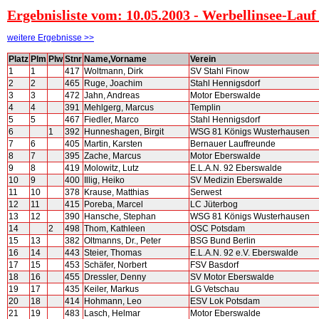
Ergebnisliste vom: 10.05.2003 - Werbellinsee-Lauf
weitere Ergebnisse >>
Platz
Plm
Plw
Stnr
Name,Vorname
Verein
1
1
417
Woltmann, Dirk
SV Stahl Finow
2
2
465
Ruge, Joachim
Stahl Hennigsdorf
3
3
472
Jahn, Andreas
Motor Eberswalde
4
4
391
Mehlgerg, Marcus
Templin
5
5
467
Fiedler, Marco
Stahl Hennigsdorf
6
1
392
Hunneshagen, Birgit
WSG 81 Königs Wusterhausen
7
6
405
Martin, Karsten
Bernauer Lauffreunde
8
7
395
Zache, Marcus
Motor Eberswalde
9
8
419
Molowitz, Lutz
E.L.A.N. 92 Eberswalde
10
9
400
Illig, Heiko
SV Medizin Eberswalde
11
10
378
Krause, Matthias
Serwest
12
11
415
Poreba, Marcel
LC Jüterbog
13
12
390
Hansche, Stephan
WSG 81 Königs Wusterhausen
14
2
498
Thom, Kathleen
OSC Potsdam
15
13
382
Oltmanns, Dr., Peter
BSG Bund Berlin
16
14
443
Steier, Thomas
E.L.A.N. 92 e.V. Eberswalde
17
15
453
Schäfer, Norbert
FSV Basdorf
18
16
455
Dressler, Denny
SV Motor Eberswalde
19
17
435
Keiler, Markus
LG Vetschau
20
18
414
Hohmann, Leo
ESV Lok Potsdam
21
19
483
Lasch, Helmar
Motor Eberswalde