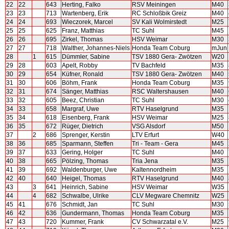
22
22
643
Herting, Falko
RSV Meiningen
M40
23
23
713
Wartenberg, Erik
RC Schloßbik Greiz
M40
24
24
693
Wieczorek, Marcel
SV Kali Wolmirstedt
M25
25
25
625
Franz, Matthias
TC Suhl
M45
26
26
695
Zirkel, Thomas
HSV Weimar
M30
27
27
718
Walther, Johannes-Niels
Honda Team Coburg
mJun
28
1
615
Dümmler, Sabine
TSV 1880 Gera- Zwötzen
W20
29
28
603
Apelt, Robby
TV Bachfeld
M35
30
29
654
Küfner, Ronald
TSV 1880 Gera- Zwötzen
M40
31
30
606
Böhm, Frank
Honda Team Coburg
M35
32
31
674
Sänger, Matthias
RSC Waltershausen
M40
33
32
605
Beez, Christian
TC Suhl
M30
34
33
658
Margraf, Uwe
RTV Haselgrund
M35
35
34
618
Eisenberg, Frank
HSV Weimar
M25
36
35
672
Rüger, Dietrich
VSG Alsdorf
M50
37
2
686
Sprenger, Kerstin
LTV Erfurt
W40
38
36
685
Sparmann, Steffen
Tri - Team - Gera
M45
39
37
633
Gering, Holger
TC Suhl
M40
40
38
665
Pölzing, Thomas
Tria Jena
M35
41
39
692
Waldenburger, Uwe
Kaltennordheim
M35
42
40
640
Heigel, Thomas
RTV Haselgrund
M40
43
3
641
Heinrich, Sabine
HSV Weimar
W35
44
4
682
Schwalbe, Ulrike
CLV Megware Chemnitz
W25
45
41
676
Schmidt, Jan
TC Suhl
M30
46
42
636
Gundermann, Thomas
Honda Team Coburg
M35
47
43
720
Kummer, Frank
CV Schwarzatal e.V.
M25