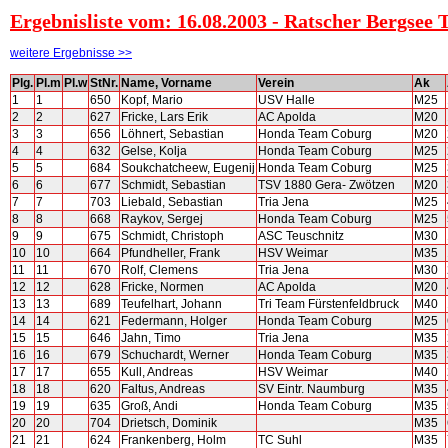
Ergebnisliste vom: 16.08.2003 - Ratscher Bergsee T
weitere Ergebnisse >>
Plg.
Pl.m
Pl.w
StNr.
Name, Vorname
Verein
Ak
1
1
650
Kopf, Mario
USV Halle
M25
2
2
627
Fricke, Lars Erik
AC Apolda
M20
3
3
656
Löhnert, Sebastian
Honda Team Coburg
M20
4
4
632
Gelse, Kolja
Honda Team Coburg
M25
5
5
684
Soukchatcheew, Eugenij
Honda Team Coburg
M25
6
6
677
Schmidt, Sebastian
TSV 1880 Gera- Zwötzen
M20
7
7
703
Liebald, Sebastian
Tria Jena
M25
8
8
668
Raykov, Sergej
Honda Team Coburg
M25
9
9
675
Schmidt, Christoph
ASC Teuschnitz
M30
10
10
664
Pfundheller, Frank
HSV Weimar
M35
11
11
670
Rolf, Clemens
Tria Jena
M30
12
12
628
Fricke, Normen
AC Apolda
M20
13
13
689
Teufelhart, Johann
Tri Team Fürstenfeldbruck
M40
14
14
621
Federmann, Holger
Honda Team Coburg
M25
15
15
646
Jahn, Timo
Tria Jena
M35
16
16
679
Schuchardt, Werner
Honda Team Coburg
M35
17
17
655
Kull, Andreas
HSV Weimar
M40
18
18
620
Faltus, Andreas
SV Eintr. Naumburg
M35
19
19
635
Groß, Andi
Honda Team Coburg
M35
20
20
704
Drietsch, Dominik
M35
21
21
624
Frankenberg, Holm
TC Suhl
M35