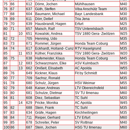
75
66
612
Dörre, Jochen
Mühlhausen
M40
76
67
637
Güth, Steffen
Viba Anschütz Team
M35
77
68
604
Baumann, Michael
Bayr. Landesbank
M30
78
69
611
Dörr, Detlef
Tria Jena
M35
79
70
639
Hausbrandt, Hagen
Erfurt
M25
80
71
657
Maisch, Ralf
TSV Unterelsbach
M35
81
10
651
Kowalski, Andrea
TSV 1880 Gera- Zwötzen
W25
82
72
705
Henning, Udo
M35
83
73
671
Rommel, Jürgen
Honda Team Coburg
M55
84
74
617
Eckhardt, Holland- Cunz
RTV Haselgrund
M35
85
11
653
Küfner, Franziska
TSV 1880 Gera- Zwötzen
W20
86
75
638
Hafemeister, Klaus
Honda Team Coburg
M45
87
12
683
Schwarzmann, Elke
ASV Kulmbach
W35
88
13
662
Onißeit, Elisabeth
AC Apolda
W55
89
76
649
Kickner, Klaus
Fit by Schmidt
M40
90
77
709
Sachsz, Ronald
M35
91
78
680
Schulz, Jürgen
HSV Weimar
M55
92
79
648
Kaiser, Andreas
LTV Obereichsfeld
M40
93
80
681
Schulze, Dietmar
SV TU Ilmenau
M60
94
81
608
Diez, Sebastian
TC Suhl
M20
95
14
629
Fricke, Monika
AC Apolda
W45
96
82
688
Stein, Frank
TC Suhl
M35
97
83
634
Gräfe, Hagen
Kirchheilingen
M35
98
84
711
Reiper, Gerhard
LTV Erfurt
M60
99
85
678
Schreiter, Peter
SV Rottmar
M40
100
86
687
Stein, Jochen
HSG TU Ilmenau
M60