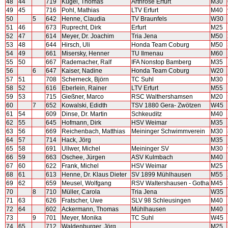
48
44
719
Kügel, Thomas
Arthrose Erfurt
M30
49
45
716
Pohl, Mathias
LTV Erfurt
M40
50
5
642
Henne, Claudia
TV Braunfels
W30
51
46
673
Ruprecht, Dirk
Erfurt
M25
52
47
614
Meyer, Dr. Joachim
Tria Jena
M50
53
48
644
Hirsch, Uli
Honda Team Coburg
M50
54
49
661
Misersky, Henner
TU Ilmenau
M60
55
50
667
Rademacher, Ralf
IFA Nonstop Bamberg
M35
56
6
647
Kaiser, Nadine
Honda Team Coburg
W20
57
51
708
Scherneck, Björn
TC Suhl
M30
58
52
616
Eberlein, Rainer
LTV Erfurt
M55
59
53
715
Gießner, Marco
RSC Walthershamsen
M20
60
7
652
Kowalski, Edidth
TSV 1880 Gera- Zwötzen
W45
61
54
609
Dinse, Dr. Martin
Schkeuditz
M40
62
55
645
Hofmann, Dirk
HSV Weimar
M35
63
56
669
Reichenbach, Matthias
Meininger Schwimmverein
M30
64
57
714
Hack, Jörg
M35
65
58
691
Ullwer, Michel
Meininger SV
M30
66
59
663
Oschee, Jürgen
ASV Kulmbach
M40
67
60
622
Frank, Michel
HSV Weimar
M25
68
61
613
Henne, Dr. Klaus Dieter
SV 1899 Mühlhausen
M55
69
62
659
Meusel, Wolfgang
RSV Waltershausen - Gotha
M45
70
8
710
Müller, Carola
Tria Jena
W35
71
63
626
Fratscher, Uwe
SLV 98 Schleusingen
M40
72
64
602
Ackermann, Thomas
Mühlhausen
M40
73
9
701
Meyer, Monika
TC Suhl
W45
74
65
712
Waldenburger, Jörg
M25