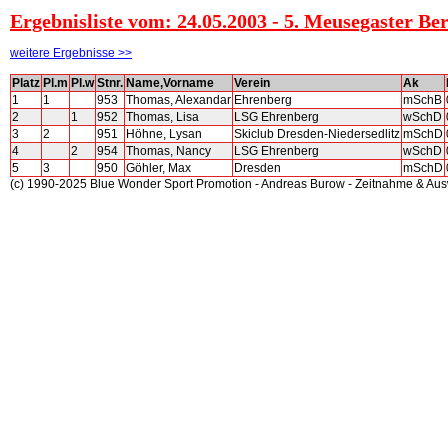
Ergebnisliste vom: 24.05.2003 - 5. Meusegaster Be
weitere Ergebnisse >>
Platz
Pl.m
Pl.w
Stnr.
Name,Vorname
Verein
Ak
1
1
953
Thomas, Alexandar
Ehrenberg
mSchB
2
1
952
Thomas, Lisa
LSG Ehrenberg
wSchD
3
2
951
Höhne, Lysan
Skiclub Dresden-Niedersedlitz
mSchD
4
2
954
Thomas, Nancy
LSG Ehrenberg
wSchD
5
3
950
Göhler, Max
Dresden
mSchD
(c) 1990-2025 Blue Wonder Sport Promotion - Andreas Burow - Zeitnahme & Au