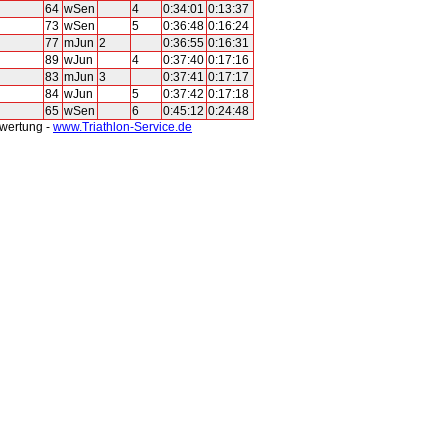
64
wSen
4
0:34:01
0:13:37
73
wSen
5
0:36:48
0:16:24
77
mJun
2
0:36:55
0:16:31
89
wJun
4
0:37:40
0:17:16
83
mJun
3
0:37:41
0:17:17
84
wJun
5
0:37:42
0:17:18
65
wSen
6
0:45:12
0:24:48
swertung -
www.Triathlon-Service.de