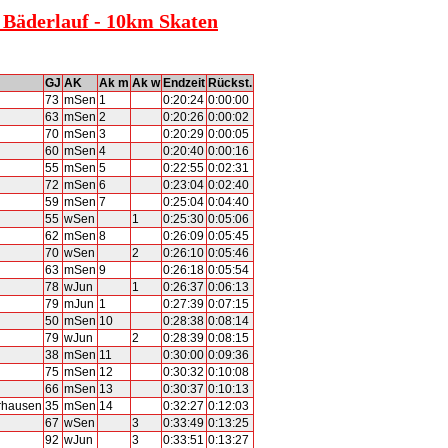
r Bäderlauf - 10km Skaten
GJ
AK
Ak m
Ak w
Endzeit
Rückst.
73
mSen
1
0:20:24
0:00:00
63
mSen
2
0:20:26
0:00:02
70
mSen
3
0:20:29
0:00:05
60
mSen
4
0:20:40
0:00:16
55
mSen
5
0:22:55
0:02:31
72
mSen
6
0:23:04
0:02:40
59
mSen
7
0:25:04
0:04:40
55
wSen
1
0:25:30
0:05:06
62
mSen
8
0:26:09
0:05:45
70
wSen
2
0:26:10
0:05:46
63
mSen
9
0:26:18
0:05:54
78
wJun
1
0:26:37
0:06:13
79
mJun
1
0:27:39
0:07:15
50
mSen
10
0:28:38
0:08:14
79
wJun
2
0:28:39
0:08:15
38
mSen
11
0:30:00
0:09:36
75
mSen
12
0:30:32
0:10:08
66
mSen
13
0:30:37
0:10:13
erhausen
35
mSen
14
0:32:27
0:12:03
67
wSen
3
0:33:49
0:13:25
92
wJun
3
0:33:51
0:13:27