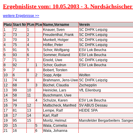
Ergebnisliste vom: 10.05.2003 - 3. Nordsächsische
weitere Ergebnisse >>
Platz
Start Nr
Pl.m
Pl.w
Name,Vorname
Verein
1
72
1
Knauer, Sven
SC DHFK Leipzig
2
73
2
Freudenthal, Frank
SC DHFK Leipzig
3
70
3
Munkelt, Holger
SC DHFK Leipzig
4
75
4
Höfler, Peter
SC DHFK Leipzig
5
91
5
Schor, Wolfgang
ESV Lok Beucha
6
93
6
Sommer, Roland
ESV Lok Beucha
7
71
7
Eisold, Uwe
SC DHFK Leipzig
8
92
1
Schor, Gudrun
ESV Lok Beucha
9
7
8
Bobert, Torsten
10
6
2
Sopp, Antje
Wolfen
11
74
9
Brahmann, Jens-Uwe
SC DHFK Leipzig
12
68
3
Büchel, Claudia
Zschepplin
13
99
10
Heinicke, Lars
VfL Eilenburg
14
58
11
Buschmann, Uwe
15
94
4
Schulze, Karen
ESV Lok Beucha
16
79
12
Mattscheck, Manfred
SV ABUS Dessau
17
81
13
Lempe, Ralf
HEIDE SPA
18
17
14
Karl, Ralf
19
95
15
Moritz, Helmut
Mansfelder Bergarbeiterv. Sang
20
15
5
Wala, Cornelia
21
16
6
Wala, Johanna