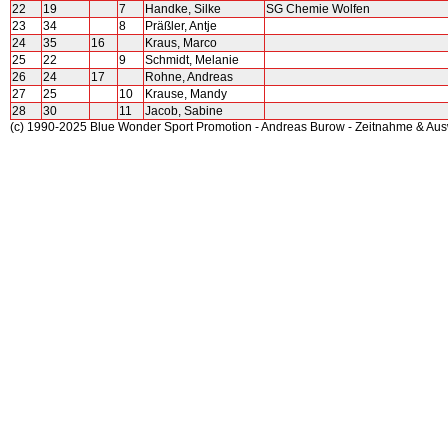
22
19
7
Handke, Silke
SG Chemie Wolfen
23
34
8
Präßler, Antje
24
35
16
Kraus, Marco
25
22
9
Schmidt, Melanie
26
24
17
Rohne, Andreas
27
25
10
Krause, Mandy
28
30
11
Jacob, Sabine
(c) 1990-2025 Blue Wonder Sport Promotion - Andreas Burow - Zeitnahme & Au