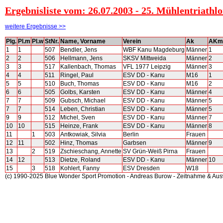
Ergebnisliste vom: 26.07.2003 - 25. Mühlentriath
weitere Ergebnisse >>
Plg.
Pl.m
Pl.w
StNr.
Name, Vorname
Verein
Ak
AKm
1
1
507
Bendler, Jens
WBF Kanu Magdeburg
Männer
1
2
2
506
Hellmann, Jens
SKSV Mittweida
Männer
2
3
3
517
Kallenbach, Thomas
VFL 1977 Leipzig
Männer
3
4
4
511
Ringel, Paul
ESV DD - Kanu
M16
1
5
5
510
Buch, Thomas
ESV DD - Kanu
M16
2
6
6
505
Golbs, Karsten
ESV DD - Kanu
Männer
4
7
7
509
Gubsch, Michael
ESV DD - Kanu
Männer
5
7
7
514
Leben, Christian
ESV DD - Kanu
Männer
5
9
9
512
Michel, Sven
ESV DD - Kanu
Männer
7
10
10
515
Heinze, Frank
ESV DD - Kanu
Männer
8
11
1
503
Antkowiak, Silvia
Berlin
Frauen
12
11
502
Hinz, Thomas
Garbsen
Männer
9
13
2
519
Zschieschang, Annette
SV Grün-Weiß Pirna
Frauen
14
12
513
Dietze, Roland
ESV DD - Kanu
Männer
10
15
3
518
Kohlert, Fanny
ESV Dresden
W18
(c) 1990-2025 Blue Wonder Sport Promotion - Andreas Burow - Zeitnahme & Au