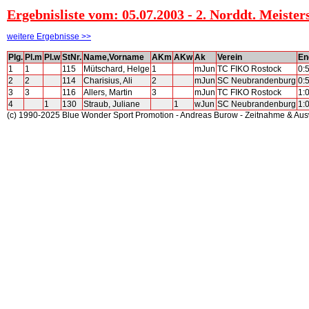
Ergebnisliste vom: 05.07.2003 - 2. Norddt. Meiste
weitere Ergebnisse >>
Plg.
Pl.m
Pl.w
StNr.
Name,Vorname
AKm
AKw
Ak
Verein
En
1
1
115
Mütschard, Helge
1
mJun
TC FIKO Rostock
0:
2
2
114
Charisius, Ali
2
mJun
SC Neubrandenburg
0:
3
3
116
Allers, Martin
3
mJun
TC FIKO Rostock
1:
4
1
130
Straub, Juliane
1
wJun
SC Neubrandenburg
1:
(c) 1990-2025 Blue Wonder Sport Promotion - Andreas Burow - Zeitnahme & Au