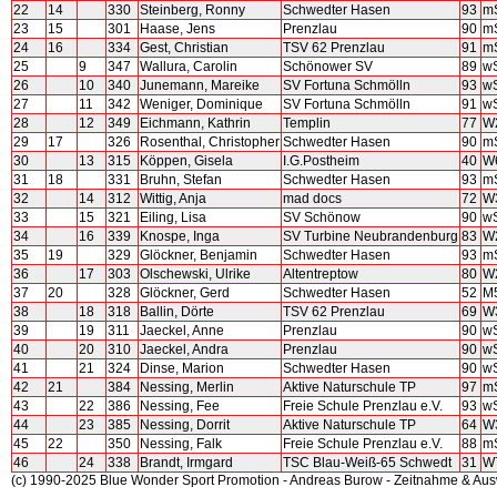
22
14
330
Steinberg, Ronny
Schwedter Hasen
93
m
23
15
301
Haase, Jens
Prenzlau
90
m
24
16
334
Gest, Christian
TSV 62 Prenzlau
91
m
25
9
347
Wallura, Carolin
Schönower SV
89
w
26
10
340
Junemann, Mareike
SV Fortuna Schmölln
93
w
27
11
342
Weniger, Dominique
SV Fortuna Schmölln
91
w
28
12
349
Eichmann, Kathrin
Templin
77
W
29
17
326
Rosenthal, Christopher
Schwedter Hasen
90
m
30
13
315
Köppen, Gisela
I.G.Postheim
40
W
31
18
331
Bruhn, Stefan
Schwedter Hasen
93
m
32
14
312
Wittig, Anja
mad docs
72
W
33
15
321
Eiling, Lisa
SV Schönow
90
w
34
16
339
Knospe, Inga
SV Turbine Neubrandenburg
83
W
35
19
329
Glöckner, Benjamin
Schwedter Hasen
93
m
36
17
303
Olschewski, Ulrike
Altentreptow
80
W
37
20
328
Glöckner, Gerd
Schwedter Hasen
52
M
38
18
318
Ballin, Dörte
TSV 62 Prenzlau
69
W
39
19
311
Jaeckel, Anne
Prenzlau
90
w
40
20
310
Jaeckel, Andra
Prenzlau
90
w
41
21
324
Dinse, Marion
Schwedter Hasen
90
w
42
21
384
Nessing, Merlin
Aktive Naturschule TP
97
m
43
22
386
Nessing, Fee
Freie Schule Prenzlau e.V.
93
w
44
23
385
Nessing, Dorrit
Aktive Naturschule TP
64
W
45
22
350
Nessing, Falk
Freie Schule Prenzlau e.V.
88
m
46
24
338
Brandt, Irmgard
TSC Blau-Weiß-65 Schwedt
31
W
(c) 1990-2025 Blue Wonder Sport Promotion - Andreas Burow - Zeitnahme & Au