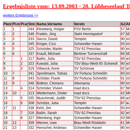
Ergebnisliste vom: 13.09.2003 - 20. Lübbeseelauf 
weitere Ergebnisse >>
Platz
Pl.m
Pl.w
Stnr.
Name,Vorname
Verein
GJ
A
1
1
344
Klineberg, Holger
PSV Berlin
57
M
2
2
348
Fraikin, Jörg
Stahl Hennigsdorf
67
M
3
3
333
Sacco, David
Templin
90
m
4
4
345
Krüger, Cico
Schwedter Hasen
93
m
5
5
325
Schröder, Martin
TSV 62 Prenzlau
90
m
6
6
337
Krauß, Michael
Berliner Turnerschaft
66
M
7
1
317
Ballin, Julia
TSV 62 Prenzlau
89
w
8
2
323
Kuwald, Julia
TSV Blau-Weiß 65 Schwedt
90
w
9
3
319
Villwock, Anne
SV Schönow
92
w
10
7
341
Sproßmann, Tobias
SV Fortuna Schmölln
93
m
11
8
343
Schlüter, Frank
SV Fortuna Schmölln
91
m
12
9
346
Büttner, Clemens
Allemania
90
m
13
4
314
Schröder, Vivien
mad docs
67
W
14
10
313
Weitermann, Dieter
mad docs
42
M
15
5
335
Muschinski, Judith
TSV 62 Prenzlau
89
w
16
6
308
Schütze, Julia
Templin
87
w
17
11
336
Kehl, Jim
Schwedter Hasen
93
m
18
7
316
Ballin, Sarah
TSV 62 Prenzlau
92
w
19
8
327
Weinberg, Inge
Schwedter Hasen
43
W
20
12
309
Werner, Uwe
Blau-Weiß Röddelin
61
M
21
13
332
Henschel, Andreas
Schwedter Hasen
90
m