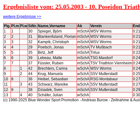
Ergebnisliste vom: 25.05.2003 - 10. Poseidon Tria
weitere Ergebnisse >>
Plg.
Pl.m
Pl.w
StNr.
Name,Vorname
Ak
Verein
End
1
1
30
Spiegel, Björn
mSchA
WSV Worms
0:2
2
2
31
Blankenfuland, Florian
mSchA
WSV Worms
0:2
3
3
32
Kampik, Christoph
mSchA
WSV Worms
0:2
4
4
29
Poetsch, Jonas
mSchA
TV Mußbach
0:2
5
5
35
Birtz, Jeff
mSchA
Trilux
0:2
6
6
39
Lebeau, Malte
mSchA
TSG Maxdorf
0:2
7
7
37
Füssler, Ruben
mSchA
TSV Triathlon Viernheim
0:2
8
1
42
Brechters, Carina
wSchA
WSV Worms
0:2
9
2
44
Krug, Manuela
wSchA
SSV Mutterstadt
0:2
10
8
36
Heibel, Sebastian
mSchA
RSG Montabaur
0:2
11
3
43
Schwarz, Mareike
wSchA
SSV Mutterstadt
0:2
12
9
38
Dziadek, Sven
mSchA
SSV Mutterstadt
0:2
13
4
40
Schäfer, Julian
wSchA
0:3
(c) 1990-2025 Blue Wonder Sport Promotion - Andreas Burow - Zeitnahme & Au