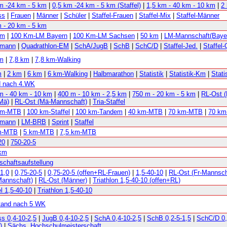
m -24 km - 5 km
|
0,5 km -24 km - 5 km (Staffel)
|
1,5 km - 40 km - 10 km
|
2
ss
|
Frauen
|
Männer
|
Schüler
|
Staffel-Frauen
|
Staffel-Mix
|
Staffel-Männer
 - 20 km - 5 km
km
|
100 Km-LM Bayern
|
100 Km-LM Sachsen
|
50 km
|
LM-Mannschaft(Baye
rmann
|
Quadrathlon-EM
|
SchA/JugB
|
SchB
|
SchC/D
|
Staffel-Jed.
|
Staffel
km
|
7,8 km
|
7,8 km-Walking
m
|
2 km
|
6 km
|
6 km-Walking
|
Halbmarathon
|
Statistik
|
Statistik-Km
|
Stati
d nach 4.WK
m - 40 km - 10 km
|
400 m - 10 km - 2,5 km
|
750 m - 20 km - 5 km
|
RL-Ost (
Mä)
|
RL-Ost (Mä-Mannschaft)
|
Tria-Staffel
km-MTB
|
100 km-Staffel
|
100 km-Tandem
|
40 km-MTB
|
70 km-MTB
|
70 km
rmann
|
LM-BRB
|
Sprint
|
Staffel
m-MTB
|
5 km-MTB
|
7,5 km-MTB
20
|
750-20-5
 km
chaftsaufstellung
-1,0
|
0,75-20-5
|
0,75-20-5 (offen+RL-Frauen)
|
1,5-40-10
|
RL-Ost (Fr-Mannsch
annschaft)
|
RL-Ost (Männer)
|
Triathlon 1,5-40-10 (offen+RL)
el 1,5-40-10
|
Triathlon 1,5-40-10
tand nach 5 WK
ss 0,4-10-2,5
|
JugB 0,4-10-2,5
|
SchA 0,4-10-2,5
|
SchB 0,2-5-1,5
|
SchC/D 0,
)
|
Sächs. Hochschulmeisterschaft