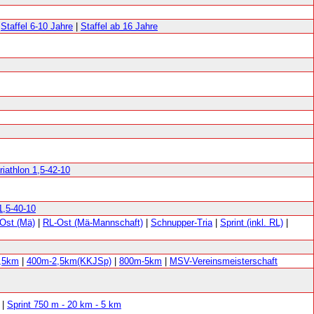
|
Staffel 6-10 Jahre
|
Staffel ab 16 Jahre
riathlon 1,5-42-10
1,5-40-10
Ost (Mä)
|
RL-Ost (Mä-Mannschaft)
|
Schnupper-Tria
|
Sprint (inkl. RL)
|
,5km
|
400m-2,5km(KKJSp)
|
800m-5km
|
MSV-Vereinsmeisterschaft
|
Sprint 750 m - 20 km - 5 km