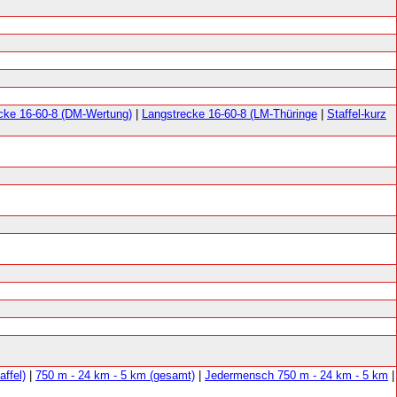
cke 16-60-8 (DM-Wertung)
|
Langstrecke 16-60-8 (LM-Thüringe
|
Staffel-kurz
ffel)
|
750 m - 24 km - 5 km (gesamt)
|
Jedermensch 750 m - 24 km - 5 km
|