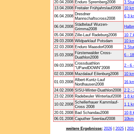
20.04.2008
Enduro Spremberg2008
3 Stu
13.04.2008
Freitaler Frühjahrslauf2008
10 k
Dresdner
06.04.2008
6,3 k
Mannschaftscross2008
Städtelauf Wurzen-
06.04.2008
Halb
Grimma2008
05.04.2008
Zille-Lauf Radeburg2008
10,7
29.03.2008
Wildparklauf Potsdam
10 k
22.03.2008
Enduro Maasdorf2008
3 Stu
Fürstenwalder Cross-
15.03.2008
6 - 1
Duathlon2008
Crossduathlon
09.03.2008
2 - 6
"UPandDOWN"2008
02.03.2008
Mazdalauf Eilenburg2008
10 k
Albert-Kuntz-Lauf
01.03.2008
16 k
Nordhausen2008
24.02.2008
SISU-Winter-Duathlon2008
2,2 -
23.02.2008
Radebeuler Winterlauf2008
1,8 
Schellerhauer Kammlauf-
10.02.2008
1,1 
Cross 2008
20.01.2008
Bad Schandau2008
10,8
06.01.2008
Caputher Seenlauf2008
10km
weitere Ergebnisse:
2026
|
2025
|
202