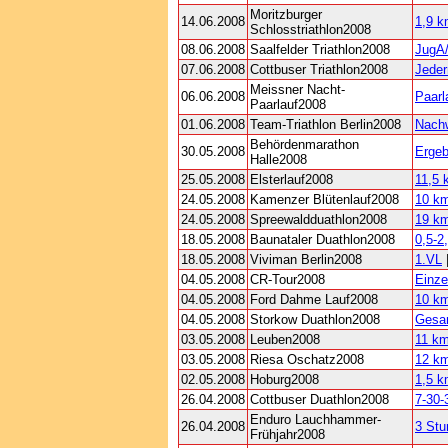
Moritzburger
14.06.2008
1,9 k
Schlosstriathlon2008
08.06.2008
Saalfelder Triathlon2008
JugA
07.06.2008
Cottbuser Triathlon2008
Jeder
Meissner Nacht-
06.06.2008
Paarl
Paarlauf2008
01.06.2008
Team-Triathlon Berlin2008
Nach
Behördenmarathon
30.05.2008
Ergeb
Halle2008
25.05.2008
Elsterlauf2008
11,5 
24.05.2008
Kamenzer Blütenlauf2008
10 k
24.05.2008
Spreewaldduathlon2008
19 km
18.05.2008
Baunataler Duathlon2008
0,5-2
18.05.2008
Viviman Berlin2008
1.VL
04.05.2008
CR-Tour2008
Einze
04.05.2008
Ford Dahme Lauf2008
10 k
04.05.2008
Storkow Duathlon2008
Gesa
03.05.2008
Leuben2008
11 k
03.05.2008
Riesa Oschatz2008
12 k
02.05.2008
Hoburg2008
1,5 
26.04.2008
Cottbuser Duathlon2008
7-30-
Enduro Lauchhammer-
26.04.2008
3 Stu
Frühjahr2008