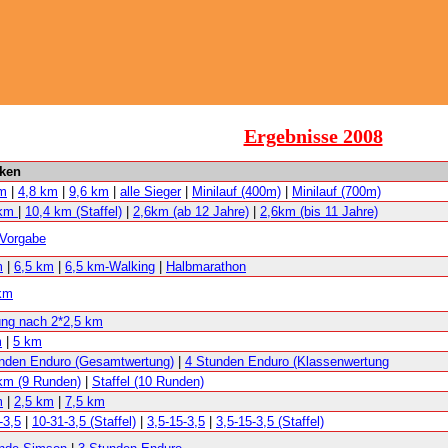
Ergebnisse 2008
cken
km
|
4,8 km
|
9,6 km
|
alle Sieger
|
Minilauf (400m)
|
Minilauf (700m)
 km
|
10,4 km (Staffel)
|
2,6km (ab 12 Jahre)
|
2,6km (bis 11 Jahre)
Vorgabe
m
|
6,5 km
|
6,5 km-Walking
|
Halbmarathon
km
ng nach 2*2,5 km
m
|
5 km
nden Enduro (Gesamtwertung)
|
4 Stunden Enduro (Klassenwertung
km (9 Runden)
|
Staffel (10 Runden)
m
|
2,5 km
|
7,5 km
-3,5
|
10-31-3,5 (Staffel)
|
3,5-15-3,5
|
3,5-15-3,5 (Staffel)