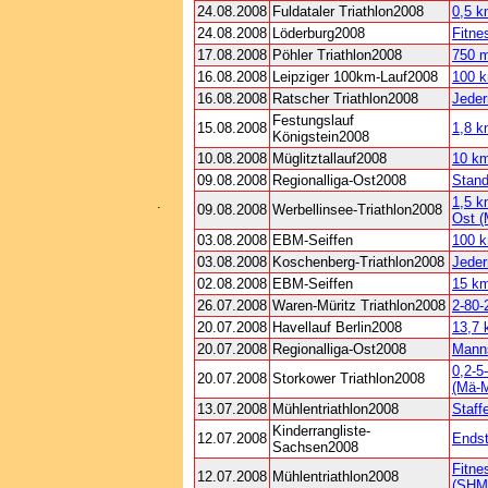
24.08.2008
Fuldataler Triathlon2008
0,5 k
24.08.2008
Löderburg2008
Fitne
17.08.2008
Pöhler Triathlon2008
750 m
16.08.2008
Leipziger 100km-Lauf2008
100 
16.08.2008
Ratscher Triathlon2008
Jede
Festungslauf
15.08.2008
1,8 
Königstein2008
10.08.2008
Müglitztallauf2008
10 k
09.08.2008
Regionalliga-Ost2008
Stan
1,5 k
.
09.08.2008
Werbellinsee-Triathlon2008
Ost (
03.08.2008
EBM-Seiffen
100 
03.08.2008
Koschenberg-Triathlon2008
Jede
02.08.2008
EBM-Seiffen
15 k
26.07.2008
Waren-Müritz Triathlon2008
2-80-
20.07.2008
Havellauf Berlin2008
13,7
20.07.2008
Regionalliga-Ost2008
Manns
0,2-5
20.07.2008
Storkower Triathlon2008
(Mä-M
13.07.2008
Mühlentriathlon2008
Staff
Kinderrangliste-
12.07.2008
Ends
Sachsen2008
Fitne
12.07.2008
Mühlentriathlon2008
(SHM