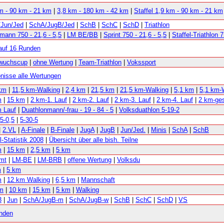
m - 90 km - 21 km
|
3,8 km - 180 km - 42 km
|
Staffel 1,9 km - 90 km - 21 km
/Jun/Jed
|
SchA/JugB/Jed
|
SchB
|
SchC
|
SchD
|
Triathlon
mann 750 - 21,6 - 5,5
|
LM BE/BB
|
Sprint 750 - 21,6 - 5,5
|
Staffel-Triathlon 7
auf 16 Runden
wuchscup
|
ohne Wertung
|
Team-Triathlon
|
Vokssport
nisse alle Wertungen
km
|
11,5 km-Walking
|
2,4 km
|
21,5 km
|
21,5 km-Walking
|
5,1 km
|
5,1 km-
m
|
15 km
|
2 km-1. Lauf
|
2 km-2. Lauf
|
2 km-3. Lauf
|
2 km-4. Lauf
|
2 km-ge
 Lauf
|
Duathlonmann/-frau - 19 - 84 - 5
|
Volksduathlon 5-19-2
,5-0,5
|
5-30-5
|
2.VL
|
A-Finale
|
B-Finale
|
JugA
|
JugB
|
Jun/Jed.
|
Minis
|
SchA
|
SchB
l-Statistik 2008
|
Übersicht über alle bish. Teilne
m
|
15 km
|
2,5 km
|
5 km
mt
|
LM-BE
|
LM-BRB
|
offene Wertung
|
Volksdu
m
|
5 km
m
|
12 km Walking
|
6,5 km
|
Mannschaft
km
|
10 km
|
15 km
|
5 km
|
Walking
3
|
Jun
|
SchA/JugB-m
|
SchA/JugB-w
|
SchB
|
SchC
|
SchD
|
VS
nden