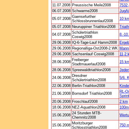
11.07.2008
Preussische Meile2008
7532
06.07.2008
Schwarme2008
JugA
Gaensefurther
05.07.2008
10 k
Schlossbrunnenlauf2008
05.07.2008
Neuruppiner Triathlon2008
Triat
Schülertriathlon
04.07.2008
8.-10
Coswig2008
29.06.2008
IQ-6-Tage-Lauf Hamm2008
Ergeb
29.06.2008
Regionalliga-Ost2008-2.WK
Manns
29.06.2008
Sachsenlauf Coswig2008
11,2 
Freiberger
28.06.2008
15 k
Stadtmauerlauf2008
28.06.2008
Spreewaldtriathlon2008
Jeder
Dresdner
24.06.2008
5/6. 
Schülertriathlon2008
22.06.2008
Berlin-Triathlon2008
Kinde
RL-Os
21.06.2008
Bornsdorf Triathlon2008
Sprint
20.06.2008
Froschlauf2008
2 km
18.06.2008
NEZ-Aquathlon2008
100m
24 Stunden MTB-
15.06.2008
Wertu
Chemnitz2008
Moritzburger
15.06.2008
750 m
Schlosstriathlon2008