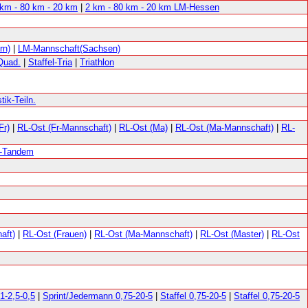
 km - 80 km - 20 km
|
2 km - 80 km - 20 km LM-Hessen
rn)
|
LM-Mannschaft(Sachsen)
-Quad.
|
Staffel-Tria
|
Triathlon
stik-Teiln.
Fr)
|
RL-Ost (Fr-Mannschaft)
|
RL-Ost (Ma)
|
RL-Ost (Ma-Mannschaft)
|
RL-
-Tandem
aft)
|
RL-Ost (Frauen)
|
RL-Ost (Ma-Mannschaft)
|
RL-Ost (Master)
|
RL-Ost
1-2,5-0,5
|
Sprint/Jedermann 0,75-20-5
|
Staffel 0,75-20-5
|
Staffel 0,75-20-5