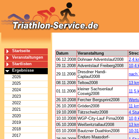
Startseite
Datum
Veranstaltung
Stre
Veranstaltungen
06.12.2008
Dohnaer Adventslauf2008
2,4 
Startlisten
29.11.2008
Adventslauf Freiberg2008
10,4
Ergebnisse
Dresdner Handi-
29.11.2008
nach 
Caplauf2008
2026
08.11.2008
Teltow2008
13 k
2025
kleiner Sachsenlauf
2024
01.11.2008
11,5 
Coswig2008
2023
26.10.2008
Fercher Bergsprint2008
Wertu
2022
26.10.2008
Gröden2008
11 k
2021
19.10.2008
Tätzschwitz2008
4 Stu
2020
10.10.2008
WGP-City-Lauf Pirna2008
10,8 
2019
05.10.2008
Weißeritztallauf2008
13 k
2018
03.10.2008
Bautzner Duathlon2008
10-31
2017
Enduro Maasdorf-