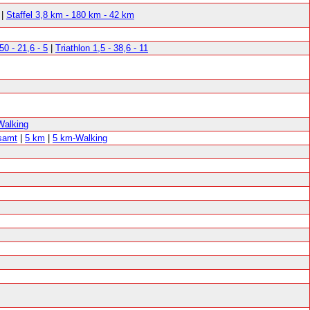
|
Staffel 3,8 km - 180 km - 42 km
50 - 21,6 - 5
|
Triathlon 1,5 - 38,6 - 11
Walking
samt
|
5 km
|
5 km-Walking