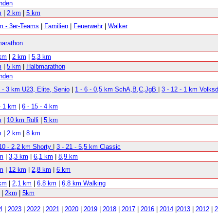
nden
m
|
2 km
|
5 km
m - 3er-Teams
|
Familien
|
Feuerwehr
|
Walker
marathon
 km
|
2 km
|
5,3 km
m
|
5 km
|
Halbmarathon
nden
8 - 3 km U23, Elite, Senio
|
1 - 6 - 0,5 km SchA,B,C,JgB
|
3 - 12 - 1 km Volks
 - 1 km
|
6 - 15 - 4 km
m
|
10 km Rolli
|
5 km
m
|
2 km
|
8 km
 10 - 2,2 km Shorty
|
3 - 21 - 5,5 km Classic
km
|
3,3 km
|
6,1 km
|
8,9 km
km
|
12 km
|
2,8 km
|
6 km
 km
|
2,1 km
|
6,8 km
|
6,8 km Walking
|
2km
|
5km
4
|
2023
|
2022
|
2021
|
2020
|
2019
|
2018
|
2017
|
2016
|
2014
|
2013
|
2012
|
2