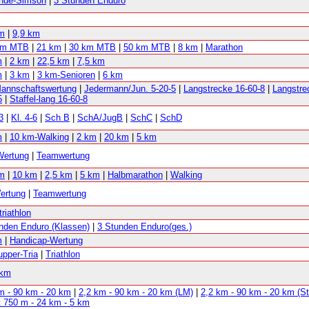
unde-Simson
|
3 Stunden Enduro
km
|
9,9 km
km MTB
|
21 km
|
30 km MTB
|
50 km MTB
|
8 km
|
Marathon
m
|
2 km
|
22,5 km
|
7,5 km
m
|
3 km
|
3 km-Senioren
|
6 km
annschaftswertung
|
Jedermann/Jun. 5-20-5
|
Langstrecke 16-60-8
|
Langstre
5
|
Staffel-lang 16-60-8
3
|
Kl. 4-6
|
Sch B
|
SchA/JugB
|
SchC
|
SchD
m
|
10 km-Walking
|
2 km
|
20 km
|
5 km
Wertung
|
Teamwertung
km
|
10 km
|
2,5 km
|
5 km
|
Halbmarathon
|
Walking
ertung
|
Teamwertung
triathlon
nden Enduro (Klassen)
|
3 Stunden Enduro(ges.)
m
|
Handicap-Wertung
pper-Tria
|
Triathlon
 km
m - 90 km - 20 km
|
2,2 km - 90 km - 20 km (LM)
|
2,2 km - 90 km - 20 km (Sta
t 750 m - 24 km - 5 km