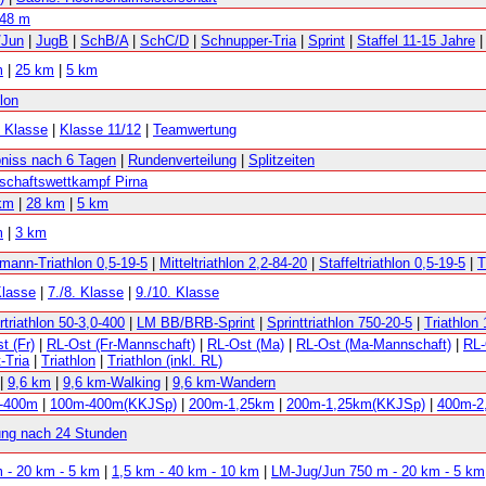
,48 m
/Jun
|
JugB
|
SchB/A
|
SchC/D
|
Schnupper-Tria
|
Sprint
|
Staffel 11-15 Jahre
m
|
25 km
|
5 km
hlon
. Klasse
|
Klasse 11/12
|
Teamwertung
niss nach 6 Tagen
|
Rundenverteilung
|
Splitzeiten
chaftswettkampf Pirna
km
|
28 km
|
5 km
m
|
3 km
mann-Triathlon 0,5-19-5
|
Mitteltriathlon 2,2-84-20
|
Staffeltriathlon 0,5-19-5
|
T
Klasse
|
7./8. Klasse
|
9./10. Klasse
rtriathlon 50-3,0-400
|
LM BB/BRB-Sprint
|
Sprinttriathlon 750-20-5
|
Triathlon 
t (Fr)
|
RL-Ost (Fr-Mannschaft)
|
RL-Ost (Ma)
|
RL-Ost (Ma-Mannschaft)
|
RL-
-Tria
|
Triathlon
|
Triathlon (inkl. RL)
|
9,6 km
|
9,6 km-Walking
|
9,6 km-Wandern
-400m
|
100m-400m(KKJSp)
|
200m-1,25km
|
200m-1,25km(KKJSp)
|
400m-2
ng nach 24 Stunden
 - 20 km - 5 km
|
1,5 km - 40 km - 10 km
|
LM-Jug/Jun 750 m - 20 km - 5 km