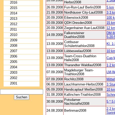
28.09.2008
1 St
Herbst2008
2016
26.09.2008
Fun-Run-Lauf Berlin2008
5 km
2015
21.09.2008
Nordhäuser City-Lauf2008
3,3 
2014
20.09.2008
Eibenstock2008
100 
2013
20.09.2008
QDH Dresden2008
15 k
2012
20.09.2008
Ziegenhainer Aue-Lauf2008
12 k
2011
Falkensteiner
DM-M
2010
14.09.2008
Duathlon2008
5-20-
2009
Cottbuser
13.09.2008
Kl. 1-
2008
Schülertriathlon2008
2007
13.09.2008
Lübbeseelauf2008
10 k
Team-Cross-Duathlon
2006
13.09.2008
Cup-
Halle2008
2005
13.09.2008
Tharandter Waldlauf2008
1,2 
2004
Magdeburger Team-
07.09.2008
LM-W
2003
Triathlon2008
2002
07.09.2008
Rochlitz2008
Mittel
2001
06.09.2008
Lauchhammer-Herbst2008
3 Stu
05.09.2008
Handicaplauf Meißen2008
10 k
31.08.2008
Kallinchen-Triathlon2008
Schnu
Potsdamer
30.08.2008
5 * 5
Nachtstaffel2008
2,2 k
24.08.2008
Berlinman2008
Sprin