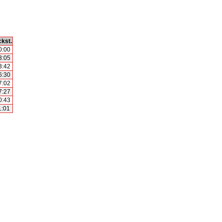
kst.
0:00
3:05
3:42
6:30
7:02
7:27
0:43
1:01