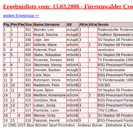
Ergebnisliste vom: 15.03.2008 - Fürstenwalder Cro
weitere Ergebnisse >>
Plg.
Plm
Plw
Stnr.
Name,Vorname
AK
AKm
AKw
Verein
1
1
302
Wurster, Leo
mJugB
1
Rüdersdorfer Ruderv
2
2
312
Noack, Sascha
mJugB
2
Triathlon Spreewald e
3
3
308
Lilge, Jan
mJugB
3
SV Neptun 08 Finster
4
1
307
Göllnitz, Marie
wSchA
1
SV Neptun 08 Finste
5
4
300
Petersik, Paul
mJugB
4
vereinslos
6
5
305
Stahn, Sebastian
mSchB
1
SV Neptun 08 Finste
7
2
311
Rosenke, Doreen
W30
1
TV Fürstenwalde 199
8
6
314
Steinmetz, Kenny
mSchA
1
BSG Pneumant Fürst
9
7
310
Drendel, Bastian
mJugB
5
TV Fürstenwalde
10
8
319
Lück, Nico
mSchA
2
BSG Pneumant Fürst
11
9
303
Rohmann, Vince
mSchA
3
TV Fürstenwalde 1990
12
10
301
Nadeborn, Felix
mSchB
2
SSCBG
13
11
309
Kauer, Björn
mSchA
4
SV Neptun 08 Finster
14
3
316
Meißner, Annemarie
wSchA
2
BSG Pneumant Fürst
15
12
315
Schübler, Nick
mSchA
5
BSG Pneumant Fürst
16
13
317
Luban, Jonas
mSchB
3
BSG Pneumant Fürst
17
14
313
Pannicke, Leon
mSchB
4
TSV Cottbus
18
4
304
Werner, Vicky
wSchB
1
SV Neptun 08 Finster
19
15
318
Pakalski, Henrik
mSchB
5
BSG Pneumant Fürst
(c) 1990-2025 Blue Wonder Sport Promotion - Andreas Burow - Zeitnahme & Au