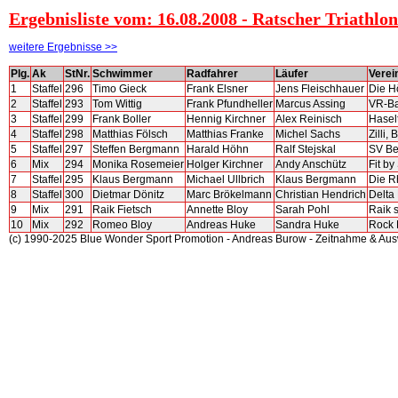
Ergebnisliste vom: 16.08.2008 - Ratscher Triathlon
weitere Ergebnisse >>
Plg.
Ak
StNr.
Schwimmer
Radfahrer
Läufer
Verei
1
Staffel
296
Timo Gieck
Frank Elsner
Jens Fleischhauer
Die H
2
Staffel
293
Tom Wittig
Frank Pfundheller
Marcus Assing
VR-B
3
Staffel
299
Frank Boller
Hennig Kirchner
Alex Reinisch
Hasel
4
Staffel
298
Matthias Fölsch
Matthias Franke
Michel Sachs
Zilli, 
5
Staffel
297
Steffen Bergmann
Harald Höhn
Ralf Stejskal
SV Be
6
Mix
294
Monika Rosemeier
Holger Kirchner
Andy Anschütz
Fit by
7
Staffel
295
Klaus Bergmann
Michael Ullbrich
Klaus Bergmann
Die R
8
Staffel
300
Dietmar Dönitz
Marc Brökelmann
Christian Hendrich
Delta
9
Mix
291
Raik Fietsch
Annette Bloy
Sarah Pohl
Raik 
10
Mix
292
Romeo Bloy
Andreas Huke
Sandra Huke
Rock K
(c) 1990-2025 Blue Wonder Sport Promotion - Andreas Burow - Zeitnahme & Au