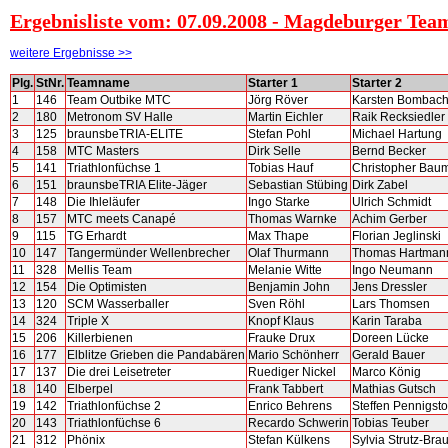
Ergebnisliste vom: 07.09.2008 - Magdeburger Te
weitere Ergebnisse >>
Plg.
StNr.
Teamname
Starter 1
Starter 2
1
146
Team Outbike MTC
Jörg Röver
Karsten Bombac
2
180
Metronom SV Halle
Martin Eichler
Raik Recksiedler
3
125
braunsbeTRIA-ELITE
Stefan Pohl
Michael Hartung
4
158
MTC Masters
Dirk Selle
Bernd Becker
5
141
Triathlonfüchse 1
Tobias Hauf
Christopher Bau
6
151
braunsbeTRIA Elite-Jäger
Sebastian Stübing
Dirk Zabel
7
148
Die Ihleläufer
Ingo Starke
Ulrich Schmidt
8
157
MTC meets Canapé
Thomas Warnke
Achim Gerber
9
115
TG Erhardt
Max Thape
Florian Jeglinski
10
147
Tangermünder Wellenbrecher
Olaf Thurmann
Thomas Hartman
11
328
Mellis Team
Melanie Witte
Ingo Neumann
12
154
Die Optimisten
Benjamin John
Jens Dressler
13
120
SCM Wasserballer
Sven Röhl
Lars Thomsen
14
324
Triple X
Knopf Klaus
Karin Taraba
15
206
Killerbienen
Frauke Drux
Doreen Lücke
16
177
Elblitze Grieben die Pandabären
Mario Schönherr
Gerald Bauer
17
137
Die drei Leisetreter
Ruediger Nickel
Marco König
18
140
Elberpel
Frank Tabbert
Mathias Gutsch
19
142
Triathlonfüchse 2
Enrico Behrens
Steffen Pennigsto
20
143
Triathlonfüchse 6
Recardo Schwerin
Tobias Teuber
21
312
Phönix
Stefan Külkens
Sylvia Strutz-Bra