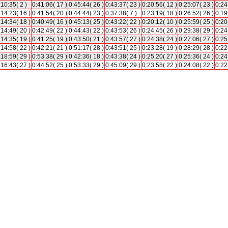
:10:35( 2 )
0:41:06( 17 )
0:45:44( 26 )
0:43:37( 23 )
0:20:56( 12 )
0:25:07( 23 )
0:24
:14:23( 16 )
0:41:54( 20 )
0:44:44( 23 )
0:37:38( 7 )
0:23:19( 18 )
0:26:52( 26 )
0:19
:14:34( 18 )
0:40:49( 16 )
0:45:13( 25 )
0:43:22( 22 )
0:20:12( 10 )
0:25:59( 25 )
0:20
:14:49( 20 )
0:42:49( 22 )
0:44:43( 22 )
0:43:53( 26 )
0:24:45( 26 )
0:29:38( 29 )
0:24
:14:35( 19 )
0:41:25( 19 )
0:43:50( 21 )
0:43:57( 27 )
0:24:38( 24 )
0:27:06( 27 )
0:25
:14:58( 22 )
0:42:21( 21 )
0:51:17( 28 )
0:43:51( 25 )
0:23:28( 19 )
0:28:29( 28 )
0:22
:18:59( 29 )
0:53:38( 29 )
0:42:36( 18 )
0:43:38( 24 )
0:25:20( 27 )
0:25:36( 24 )
0:24
:16:43( 27 )
0:44:52( 25 )
0:53:33( 29 )
0:45:09( 29 )
0:23:58( 22 )
0:24:08( 22 )
0:22