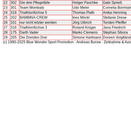
22
302
Die drei Pflegefälle
Holger Paschke
Gabi Sprieß
23
301
Team Wombats
Udo Meier
Cornelia Borrma
24
318
Triathlonfüchse 5
Thomas Plath
Anika Henning
25
202
BAMBINA-CREW
Ines Möckl
Stefanie Drese
26
331
nur nicht letzter werden
Jörg Ulbrich
Torsten Pfeiffer
27
316
Triathlonfüchse 3
Roland Krüger
Jana Friedrich
28
175
Darth Vader
Marko Clemens
Stephan Sibora
29
205
Die Dreisten Drei
Simone Hartmann
Doreen Voigtländ
(c) 1990-2025 Blue Wonder Sport Promotion - Andreas Burow - Zeitnahme & Au