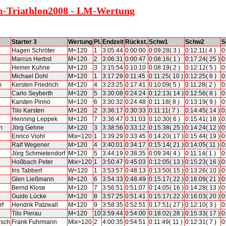
am-Triathlon2008 - LM-Wertung
Starter 3
Wertung
Pl.
Endzeit
Rückst.
Schw1
Schw2
S
h
Hagen Schröter
M<120
1
3:05:44
0:00:00
0:09:28( 3 )
0:12:11( 4 )
0
Marcus Herbst
M<120
2
3:06:31
0:00:47
0:08:16( 1 )
0:17:24( 25 )
0
Heiner Kuhne
M<120
3
3:15:54
0:10:10
0:08:19( 2 )
0:12:12( 5 )
0
Michael Dohl
M>120
1
3:17:29
0:11:45
0:11:25( 10 )
0:12:25( 6 )
0
m
Kersten Friedrich
M<120
4
3:23:25
0:17:41
0:10:09( 5 )
0:11:28( 2 )
0
Carlo Seyberth
M<120
5
3:30:08
0:24:24
0:12:13( 14 )
0:12:56( 8 )
0
Karsten Pinno
M<120
6
3:30:32
0:24:48
0:11:18( 8 )
0:13:19( 9 )
0
Tilo Karsten
M>120
2
3:36:17
0:30:33
0:11:11( 7 )
0:14:45( 14 )
0
Henning Leppek
M<120
7
3:36:47
0:31:03
0:10:30( 6 )
0:15:41( 18 )
0
n
Jörg Gehne
M>120
3
3:38:56
0:33:12
0:15:38( 25 )
0:14:24( 12 )
0
Enrico Viohl
Mix<120
1
3:39:29
0:33:45
0:14:20( 17 )
0:15:44( 19 )
0
Ralf Wegener
M>120
4
3:40:01
0:34:17
0:15:14( 21 )
0:14:05( 11 )
0
Jörg Schmietendorf
M>120
5
3:44:19
0:38:35
0:09:34( 4 )
0:11:14( 1 )
0
Hoßbach Peter
Mix>120
1
3:50:47
0:45:03
0:12:05( 13 )
0:15:23( 16 )
0
Iris Tabbert
W<120
1
3:53:57
0:48:13
0:13:50( 15 )
0:13:26( 10 )
0
Glen Ließmann
M>120
6
3:54:33
0:48:49
0:15:17( 22 )
0:16:09( 21 )
0
Bernd Klose
M>120
7
3:56:51
0:51:07
0:14:05( 16 )
0:14:28( 13 )
0
Guido Lücke
M<120
8
3:57:25
0:51:41
0:15:17( 22 )
0:16:03( 20 )
0
rf
Hendrik Patzwall
M<120
9
3:58:35
0:52:51
0:17:51( 27 )
0:12:10( 3 )
0
Tilo Pierau
M<120
10
3:59:44
0:54:00
0:18:02( 28 )
0:15:33( 17 )
0
usch
Frank Fuhrmann
Mix>120
2
4:00:35
0:54:51
0:11:49( 11 )
0:12:31( 7 )
0