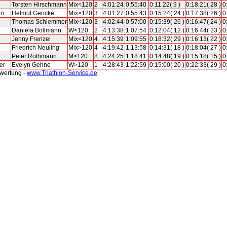
Torsten Hirschmann
Mix<120
2
4:01:24
0:55:40
0:11:22( 9 )
0:18:21( 28 )
0
nn
Helmut Gericke
Mix>120
3
4:01:27
0:55:43
0:15:24( 24 )
0:17:38( 26 )
0
Thomas Schlemmer
Mix<120
3
4:02:44
0:57:00
0:15:39( 26 )
0:16:47( 24 )
0
Daniela Bollmann
W<120
2
4:13:38
1:07:54
0:12:04( 12 )
0:16:44( 23 )
0
Jenny Frenzel
Mix<120
4
4:15:39
1:09:55
0:18:32( 29 )
0:16:13( 22 )
0
Friedrich Neuling
Mix>120
4
4:19:42
1:13:58
0:14:31( 18 )
0:18:04( 27 )
0
Peter Rothmann
M>120
8
4:24:25
1:18:41
0:14:48( 19 )
0:15:18( 15 )
0
er
Evelyn Gehne
W>120
1
4:28:43
1:22:59
0:15:00( 20 )
0:22:33( 29 )
0
swertung -
www.Triathlon-Service.de