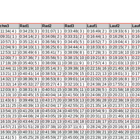
chw3
Rad1
Rad2
Rad3
Lauf1
Lauf2
Lau
:11:34( 4 )
0:34:23( 3 )
0:31:07( 1 )
0:33:48( 3 )
0:16:49( 2 )
0:19:33( 6 )
0:16
:09:31( 1 )
0:34:14( 2 )
0:34:06( 2 )
0:33:31( 2 )
0:16:44( 1 )
0:16:29( 1 )
0:16
:10:57( 3 )
0:35:12( 4 )
0:36:56( 9 )
0:34:45( 5 )
0:18:52( 7 )
0:19:04( 4 )
0:19
:12:04( 9 )
0:34:10( 1 )
0:36:25( 6 )
0:34:44( 4 )
0:18:33( 6 )
0:20:15( 7 )
0:17
:12:53( 12 )
0:36:49( 6 )
0:36:41( 7 )
0:38:09( 8 )
0:17:28( 3 )
0:20:18( 10 )
0:19
:12:00( 7 )
0:37:36( 7 )
0:35:56( 5 )
0:38:15( 10 )
0:19:21( 8 )
0:19:10( 5 )
0:22
:17:18( 28 )
0:35:40( 5 )
0:38:09( 11 )
0:38:11( 9 )
0:17:57( 4 )
0:21:03( 13 )
0:17
:12:44( 11 )
0:39:19( 10 )
0:35:14( 3 )
0:39:38( 16 )
0:22:16( 16 )
0:21:40( 16 )
0:19
:13:21( 13 )
0:40:41( 14 )
0:38:53( 12 )
0:39:29( 15 )
0:21:22( 13 )
0:19:01( 3 )
0:17
:14:32( 17 )
0:38:36( 9 )
0:36:53( 8 )
0:39:01( 14 )
0:22:02( 15 )
0:20:16( 8 )
0:17
:13:32( 14 )
0:45:32( 27 )
0:35:27( 4 )
0:32:10( 1 )
0:24:38( 24 )
0:17:55( 2 )
0:20
:12:03( 8 )
0:38:31( 8 )
0:40:51( 15 )
0:38:35( 11 )
0:18:28( 5 )
0:21:58( 18 )
0:20
:12:10( 10 )
0:40:45( 15 )
0:40:04( 14 )
0:41:50( 19 )
0:24:08( 23 )
0:20:22( 11 )
0:24
:11:43( 6 )
0:39:49( 11 )
0:43:17( 20 )
0:38:53( 13 )
0:26:36( 28 )
0:22:38( 19 )
0:20
:16:11( 25 )
0:40:39( 13 )
0:42:04( 17 )
0:42:55( 21 )
0:21:35( 14 )
0:21:37( 15 )
0:21
:13:54( 15 )
0:41:20( 18 )
0:45:03( 24 )
0:40:55( 17 )
0:19:54( 9 )
0:20:46( 12 )
0:21
:15:10( 23 )
0:44:08( 24 )
0:43:05( 19 )
0:42:29( 20 )
0:20:31( 11 )
0:21:40( 16 )
0:21
:16:10( 24 )
0:43:44( 23 )
0:39:12( 13 )
0:41:18( 18 )
0:22:18( 17 )
0:21:05( 14 )
0:22
:14:57( 21 )
0:51:51( 28 )
0:37:38( 10 )
0:37:11( 6 )
0:28:24( 29 )
0:20:16( 8 )
0:18
:16:30( 26 )
0:40:31( 12 )
0:41:38( 16 )
0:38:38( 12 )
0:23:38( 21 )
0:22:46( 20 )
0:22
:11:41( 5 )
0:45:25( 26 )
0:45:59( 27 )
0:45:00( 28 )
0:23:28( 19 )
0:23:18( 21 )
0:21