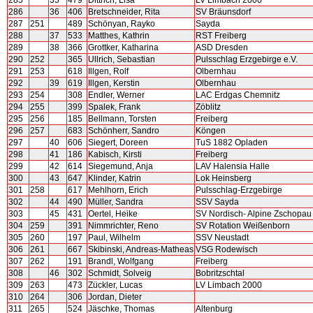
285
35
479
Dittrich, Lisa
LV Limbach 2000
286
36
406
Bretschneider, Rita
SV Bräunsdorf
287
251
489
Schönyan, Rayko
Sayda
288
37
533
Matthes, Kathrin
RST Freiberg
289
38
366
Grottker, Katharina
ASD Dresden
290
252
365
Ullrich, Sebastian
Pulsschlag Erzgebirge e.V.
291
253
618
Illgen, Rolf
Olbernhau
292
39
619
Illgen, Kerstin
Olbernhau
293
254
308
Endler, Werner
LAC Erdgas Chemnitz
294
255
399
Spalek, Frank
Zöblitz
295
256
185
Bellmann, Torsten
Freiberg
296
257
683
Schönherr, Sandro
Köngen
297
40
606
Siegert, Doreen
TuS 1882 Opladen
298
41
186
Kabisch, Kirsti
Freiberg
299
42
614
Siegemund, Anja
LAV Halensia Halle
300
43
647
Klinder, Katrin
Lok Heinsberg
301
258
617
Mehlhorn, Erich
Pulsschlag-Erzgebirge
302
44
490
Müller, Sandra
SSV Sayda
303
45
431
Oertel, Heike
SV Nordisch- Alpine Zschopau
304
259
391
Nimmrichter, Reno
SV Rotation Weißenborn
305
260
197
Paul, Wilhelm
SSV Neustadt
306
261
667
Skibinski, Andreas-Matheas
VSG Rodewisch
307
262
191
Brandl, Wolfgang
Freiberg
308
46
302
Schmidt, Solveig
Bobritzschtal
309
263
473
Zückler, Lucas
LV Limbach 2000
310
264
306
Jordan, Dieter
311
265
524
Jäschke, Thomas
Altenburg