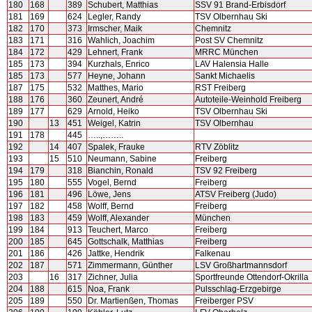
180
168
389
Schubert, Matthias
SSV 91 Brand-Erbisdorf
181
169
624
Legler, Randy
TSV Olbernhau Ski
182
170
373
Irmscher, Maik
Chemnitz
183
171
316
Wahlich, Joachim
Post SV Chemnitz
184
172
429
Lehnert, Frank
MRRC München
185
173
394
Kurzhals, Enrico
LAV Halensia Halle
185
173
577
Heyne, Johann
Sankt Michaelis
187
175
532
Matthes, Mario
RST Freiberg
188
176
360
Zeunert, André
Autoteile-Weinhold Freiberg
189
177
629
Arnold, Heiko
TSV Olbernhau Ski
190
13
451
Weigel, Katrin
TSV Olbernhau
191
178
445
…..,……..
192
14
407
Spalek, Frauke
RTV Zöblitz
193
15
510
Neumann, Sabine
Freiberg
194
179
318
Bianchin, Ronald
TSV 92 Freiberg
195
180
555
Vogel, Bernd
Freiberg
196
181
496
Löwe, Jens
ATSV Freiberg (Judo)
197
182
458
Wolff, Bernd
Freiberg
198
183
459
Wolff, Alexander
München
199
184
913
Teuchert, Marco
Freiberg
200
185
645
Gottschalk, Matthias
Freiberg
201
186
426
Jattke, Hendrik
Falkenau
202
187
571
Zimmermann, Günther
LSV Großhartmannsdorf
203
16
317
Zichner, Julia
Sportfreunde Ottendorf-Okrilla
204
188
615
Noa, Frank
Pulsschlag-Erzgebirge
205
189
550
Dr. Martienßen, Thomas
Freiberger PSV