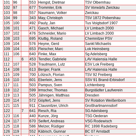
101
96
553
Hengst, Dietmar
TSV Olbernhau
102
97
677
Trommler, Erik
SV Vorwärts Zwickau
103
98
557
Naumann, Volker
Zwickau
104
99
343
May, Christoph
TSV 1872 Pobershau
105
100
492
Pauly, Jan
Tus Voigtsdorf 1907
106
101
471
Gasch, Michael
LV Limbach 2000
107
102
476
Schneider, Mario
LV Limbach 2000
108
103
695
Kluttig, Roland
Chemnitzer PSV
109
104
576
Heyne, Gerd
Sankt Michaelis
109
104
653
Fleischer, Marc
Lok Heinsberg
111
106
640
Finke, Max
Sg Adelsberg
112
6
453
Tendler, Gabriele
LAV Halensia Halle
112
107
528
Trautmann, Lutz
ESV Lok Freiberg
114
108
613
Berger, Frank
LAV Halensia Halle
115
109
700
Lötzsch, Florian
TSV 92 Freiberg
116
110
601
Eberlein, Jens
SSV 91 Brand-Erbisdorf
117
111
503
Pampus, Sven
Lichtenberg
118
112
599
Irmscher, Thomas
Burgstädter Laufverein
119
113
505
Jähnigen, Matthias
Dresden
120
114
572
Göpfert, Jens
SV Rotation Weißenborn
121
115
911
Clausnitzer, Ulrich
Großhartmannsdorf
122
7
641
Resch, Ria
SG Adelsberg
123
116
440
Kunze, Jörg
TSG Oederan
124
117
670
Seifert, Andreas
VSG Rodewisch
125
118
586
Melzer, Rüdiger
RC 1898 Radeberg
126
119
552
Käbisch, Gunnar
BC 07 Arnstadt