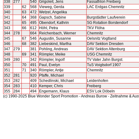
338
277
540
Grigoleit, Jens
Fassathlon Freiberg
339
62
568
Vieweg, Gerda
LAC Erdgas Chemnitz
340
63
472
Wetzel, Angelika
341
64
368
Gapsch, Sabine
Burgstädter Laufverein
342
65
495
Obendorf, Kathrin
SG Rotation Borstendorf
343
66
612
Höhl, Petra
TKV Flöha
344
278
664
Reichenbach, Werner
Chemnitz
345
67
546
Augustin, Susanne
Oelsnitz Vogtland
346
68
382
Liebeskind, Martha
DAV Sektion Dresden
347
279
381
Pohling, Andreas
DAV Sektion Altenburg
348
69
341
Römpler, Meike
USG Chemnitz
349
280
342
Römpler, Ingolf
TV Vater Jahn Burgst.
350
70
491
Paul, Evelyn
TuS Voigtsdorf 1907
351
71
340
Römpler, Antje
Chemnitz
352
281
920
Pfaffe, Michael
353
282
409
Schedlinski, Michael
Leidenhofen
354
283
410
Kemper, Chris
Freiberg
355
284
494
Engemann, Klaus
ESV Lok Döbeln
(c) 1990-2025 Blue Wonder Sport Promotion - Andreas Burow - Zeitnahme & Au