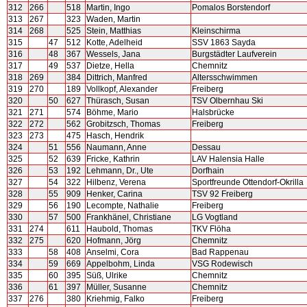
312
266
518
Martin, Ingo
Pomalos Borstendorf
313
267
323
Waden, Martin
314
268
525
Stein, Matthias
Kleinschirma
315
47
512
Kotte, Adelheid
SSV 1863 Sayda
316
48
367
Wessels, Jana
Burgstädter Laufverein
317
49
537
Dietze, Hella
Chemnitz
318
269
384
Dittrich, Manfred
Altersschwimmen
319
270
189
Vollkopf, Alexander
Freiberg
320
50
627
Thürasch, Susan
TSV Olbernhau Ski
321
271
574
Böhme, Mario
Halsbrücke
322
272
562
Grobitzsch, Thomas
Freiberg
323
273
475
Hasch, Hendrik
324
51
556
Naumann, Anne
Dessau
325
52
639
Fricke, Kathrin
LAV Halensia Halle
326
53
192
Lehmann, Dr., Ute
Dorfhain
327
54
322
Hilbenz, Verena
Sportfreunde Ottendorf-Okrilla
328
55
909
Henker, Carina
TSV 92 Freiberg
329
56
190
Lecompte, Nathalie
Freiberg
330
57
500
Frankhänel, Christiane
LG Vogtland
331
274
611
Haubold, Thomas
TKV Flöha
332
275
620
Hofmann, Jörg
Chemnitz
333
58
408
Anselmi, Cora
Bad Rappenau
334
59
669
Appelbohm, Linda
VSG Rodewisch
335
60
395
Süß, Ulrike
Chemnitz
336
61
397
Müller, Susanne
Chemnitz
337
276
380
Kriehmig, Falko
Freiberg