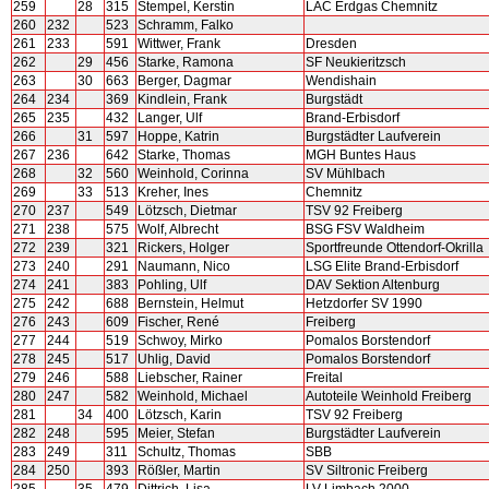
259
28
315
Stempel, Kerstin
LAC Erdgas Chemnitz
260
232
523
Schramm, Falko
261
233
591
Wittwer, Frank
Dresden
262
29
456
Starke, Ramona
SF Neukieritzsch
263
30
663
Berger, Dagmar
Wendishain
264
234
369
Kindlein, Frank
Burgstädt
265
235
432
Langer, Ulf
Brand-Erbisdorf
266
31
597
Hoppe, Katrin
Burgstädter Laufverein
267
236
642
Starke, Thomas
MGH Buntes Haus
268
32
560
Weinhold, Corinna
SV Mühlbach
269
33
513
Kreher, Ines
Chemnitz
270
237
549
Lötzsch, Dietmar
TSV 92 Freiberg
271
238
575
Wolf, Albrecht
BSG FSV Waldheim
272
239
321
Rickers, Holger
Sportfreunde Ottendorf-Okrilla
273
240
291
Naumann, Nico
LSG Elite Brand-Erbisdorf
274
241
383
Pohling, Ulf
DAV Sektion Altenburg
275
242
688
Bernstein, Helmut
Hetzdorfer SV 1990
276
243
609
Fischer, René
Freiberg
277
244
519
Schwoy, Mirko
Pomalos Borstendorf
278
245
517
Uhlig, David
Pomalos Borstendorf
279
246
588
Liebscher, Rainer
Freital
280
247
582
Weinhold, Michael
Autoteile Weinhold Freiberg
281
34
400
Lötzsch, Karin
TSV 92 Freiberg
282
248
595
Meier, Stefan
Burgstädter Laufverein
283
249
311
Schultz, Thomas
SBB
284
250
393
Rößler, Martin
SV Siltronic Freiberg