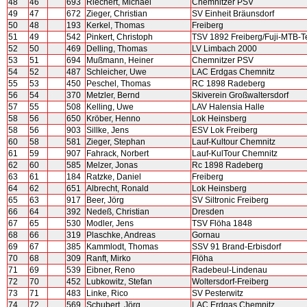
48
46
693
Riechert, Michael
Chemnitzer PSV
49
47
672
Zieger, Christian
SV Einheit Bräunsdorf
50
48
193
Kerkel, Thomas
Freiberg
51
49
542
Pinkert, Christoph
TSV 1892 Freiberg/Fuji-MTB-
52
50
469
Delling, Thomas
LV Limbach 2000
53
51
694
Mußmann, Heiner
Chemnitzer PSV
54
52
487
Schleicher, Uwe
LAC Erdgas Chemnitz
55
53
450
Peschel, Thomas
RC 1898 Radeberg
56
54
370
Metzler, Bernd
Skiverein Großwaltersdorf
57
55
508
Kelling, Uwe
LAV Halensia Halle
58
56
650
Kröber, Henno
Lok Heinsberg
58
56
903
Sillke, Jens
ESV Lok Freiberg
60
58
581
Zieger, Stephan
Lauf-Kultour Chemnitz
61
59
907
Fahrack, Norbert
Lauf-KulTour Chemnitz
62
60
585
Melzer, Jonas
Rc 1898 Radeberg
63
61
184
Ratzke, Daniel
Freiberg
64
62
651
Albrecht, Ronald
Lok Heinsberg
65
63
917
Beer, Jörg
SV Siltronic Freiberg
66
64
392
Nedeß, Christian
Dresden
67
65
530
Modler, Jens
TSV Flöha 1848
68
66
319
Plaschke, Andreas
Gornau
69
67
385
Kammlodt, Thomas
SSV 91 Brand-Erbisdorf
70
68
309
Ranft, Mirko
Flöha
71
69
539
Eibner, Reno
Radebeul-Lindenau
72
70
452
Lubkowitz, Stefan
Woltersdorf-Freiberg
73
71
483
Linke, Rico
SV Pesterwitz
74
72
569
Schubert, Jörg
LAC Erdgas Chemnitz