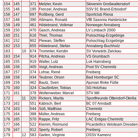
154
145
371
Metzler, Kevin
Skiverein Großwaltersdorf
155
146
195
Frenzel, Andreas
SSV 91 Brand-Erbisdorf
156
147
697
Roßberg, Gerd
Sportclub Riesa
157
148
390
Aßmann, Ronald
VfB Saxonia Halsbrücke
158
149
461
Hildebrand, Volkmar
Norweger Annaberg
159
150
470
Gasch, Andreas
LV Limbach 2000
160
151
616
Thiel, Thomas
Pulsschlag-Erzgebirge
161
152
902
Plewan, Steffen
Pulsschlag Erzgebirge
162
153
655
Hildebrand, Stefan
Annaberg-Buchholz
163
10
674
Trommler, Kerstin
SV Vorwärts Zwickau
163
154
914
Pitcha, Andreas
VS Grumbach
165
155
919
Walter, Lutz
Lok Hainsberg
166
156
405
Voigt, Andreas
Post SV Chemnitz
167
157
374
Lohse, René
Freiberg
168
158
434
Teubner, Orson
Bad Homburger SC
169
159
462
Bautz, Sven
Ajurvan flinke Füße
170
160
324
Claußnitzer, Tobias
SG Holzhau
171
161
378
Woltenweber, Marcel
STV Wil
172
11
320
Rickers, Marita
Sportfreunde Ottendorf-Okrilla
173
162
551
Käbisch, Bert
BC 07 Arnstadt
174
163
544
Süß, Matthias
Chemnitz
175
164
388
Müller, Andreas
Freiberg
176
165
570
Rappe, Fritz
LAC Erdgas Chemnitz
177
166
522
Klemm, Reimund
Picardellics Veloteam Dresden
178
167
912
Sperly, Robert
Freiberg
179
12
583
Garten, Virginie
OSSV Kamenz