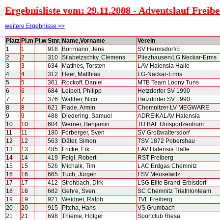
Ergebnisliste vom: 29.11.2008 - Adventslauf Freib
weitere Ergebnisse >>
Platz
Pl.m
Pl.w
Stnr.
Name,Vorname
Verein
1
1
918
Borrmann, Jens
SV Hermsdorf/E.
2
2
310
Silabetzschky, Clemens
Pliezhausen/LG Neckar-Erms
3
3
634
Matthes, Torsten
LAV Halensia Halle
4
4
312
Heer, Matthias
LG-Nackar-Erms
5
5
361
Rockoff, Daniel
MTB Team Loony Tuns
6
6
684
Leipelt, Philipp
Hetzdorfer SV 1990
7
7
376
Walther, Nico
Hetzdorfer SV 1990
8
8
621
Flade, Armin
Chemnitzer LV MEGWARE
9
9
488
Diedering, Samuel
ADREIKALAV Halensia
10
10
604
Werner, Benjamin
TU BAF Unisportzentrum
11
11
180
Forberger, Sven
SV Großwaltersdorf
12
12
563
Däter, Simon
TSV 1872 Pobershau
13
13
485
Fricke, Eik
LAV Halensia Halle
14
14
419
Feigl, Robert
RST Freiberg
15
15
526
Michalk, Tim
LAC Erdgas Chemnitz
16
16
665
Tuch, Jürgen
FSV Meuselwitz
17
17
412
Strohbach, Dirk
LSG Elite Brand-Erbisdorf
18
18
682
Gehre, Sven
SC Chemnitz Triathlonteam
19
19
921
Weidner, Ralph
TVL Freiberg
20
20
915
Pitcha, Hans
VS Grumbach
21
21
698
Thieme, Holger
Sportclub Riesa