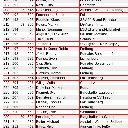
206
190
199
Köhler, Lutz
LFV Oberholz
207
191
502
Kozlik, Tilo
Chemnitz
208
17
545
Goldstein, Anja
Autoteile Weinhold Freiberg
209
192
531
Forchheim, Ullrich
Falkenau
210
193
493
Eberlein, Klaus
SSV 91 Brand-Erbisdorf
211
18
301
Peters, Marika
LG Asics Pirna
212
194
414
Mario, Naumann
LSG Elite Brand-Erbisdorf
213
195
547
Augustin, Karl-Heinz
Oelsnitz Vogtland
214
19
666
Tuch, Heidi
Schmölln
215
196
658
Teichert, Horst
SG Olympia 1896 Leipzig
216
197
379
Van de Kamp, Robin
Freiberg
217
198
515
Jäkel, Ronny
Pomalos Borstendorf
217
198
636
Kempe, Sven
Lichtenberg
219
200
521
Stör, Stefan
Pomalos Borstendorf
220
201
514
Standke, Udo
Freiberg
221
202
187
Diettrich, Marcel
Freiberg
221
202
654
Preißler, Christoph
Lok Heinsberg
223
204
396
Wittig, Matthias
Chemnitz
224
205
424
Drescher, Markus
Borna
225
206
596
Kleinert, Sven
Burgstädter Laufverein
226
207
689
Bernstein, Friedrich
Hetzdorfer SV 1990
227
208
652
Fischer, Thomas
Lok Heinsberg
228
209
600
Renner, Eric
Freiberg
229
210
561
Jäsche, Uwe
Weinböhla
230
20
598
Irmscher, Jeanette
Burgstädter Laufverein
231
211
580
Butter, Michael
Autoteile Weinhold Freiberg
232
212
463
Bautz, Rico
Ajurvan flinke Füße