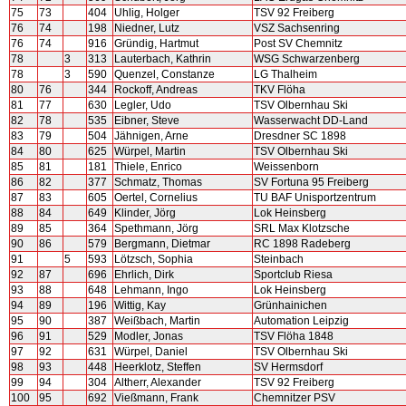
75
73
404
Uhlig, Holger
TSV 92 Freiberg
76
74
198
Niedner, Lutz
VSZ Sachsenring
76
74
916
Gründig, Hartmut
Post SV Chemnitz
78
3
313
Lauterbach, Kathrin
WSG Schwarzenberg
78
3
590
Quenzel, Constanze
LG Thalheim
80
76
344
Rockoff, Andreas
TKV Flöha
81
77
630
Legler, Udo
TSV Olbernhau Ski
82
78
535
Eibner, Steve
Wasserwacht DD-Land
83
79
504
Jähnigen, Arne
Dresdner SC 1898
84
80
625
Würpel, Martin
TSV Olbernhau Ski
85
81
181
Thiele, Enrico
Weissenborn
86
82
377
Schmatz, Thomas
SV Fortuna 95 Freiberg
87
83
605
Oertel, Cornelius
TU BAF Unisportzentrum
88
84
649
Klinder, Jörg
Lok Heinsberg
89
85
364
Spethmann, Jörg
SRL Max Klotzsche
90
86
579
Bergmann, Dietmar
RC 1898 Radeberg
91
5
593
Lötzsch, Sophia
Steinbach
92
87
696
Ehrlich, Dirk
Sportclub Riesa
93
88
648
Lehmann, Ingo
Lok Heinsberg
94
89
196
Wittig, Kay
Grünhainichen
95
90
387
Weißbach, Martin
Automation Leipzig
96
91
529
Modler, Jonas
TSV Flöha 1848
97
92
631
Würpel, Daniel
TSV Olbernhau Ski
98
93
448
Heerklotz, Steffen
SV Hermsdorf
99
94
304
Altherr, Alexander
TSV 92 Freiberg
100
95
692
Vießmann, Frank
Chemnitzer PSV