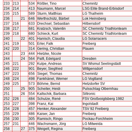
233
213
534
Rößler, Tino
Chemnitz
234
214
413
Naumann, Marcel
LSG Elite Brand-Erbisdorf
235
215
589
Sturm, Matthias
LG Thalheim
236
21
646
Werthschütz, Bärbel
Lok Heinsberg
237
216
633
Drechsel, Sebastian
Hilbersdorf
238
217
681
Kratzsch, Valentin
SC Chemnitz Triathlonteam
239
218
680
Schieck, Kurt
SC Chemnitz Triathlonteam
240
22
401
Hanisch, Claudia
LG Solarracers
241
219
501
Erler, Falk
Freiberg
242
220
314
Gering, Christian
Plauen
243
23
444
Hietzke, Nicole
244
24
564
Palfi, Edelgard
Dresden
245
221
292
Kulpe, Andreas
SV Wismut Seelingstädt
246
222
901
Beyer, Siegfried
Wittgensdorf
247
223
656
Siegel, Thomas
Chemnitz
248
224
498
Fankhänel, Werner
LG Vogtland
249
225
573
Böhme, Bernd
Hetzdorfer SV
250
25
905
Scheiter, Heidi
Pulsschlag Olbernhau
251
26
554
Kaltschik, Barbara
Siltronic
252
226
484
Schulze, René
FSV Großvoigtsberg 1982
253
227
398
Franz, Kai
Ingolstadt
254
228
457
Henker, Alexander
TSV 92 Freiberg
255
229
486
Kaiser, Jan
Freiberg
256
230
305
Ramisch, Ringo
Pockau-Forchheim
257
231
446
Wachsmann, Jörg
LG Mitweida
258
27
375
Weigelt, Regina
Freiberg