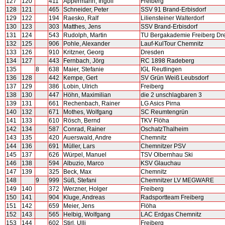
127
120
411
Appermann, Ingolf
Freiberg
128
121
465
Schneider, Peter
SSV 91 Brand-Erbisdorf
129
122
194
Raesko, Ralf
Liliensteiner Walterdorf
130
123
303
Matthes, Jens
SSV Brand-Erbisdorf
131
124
543
Rudolph, Martin
TU Bergakademie Freiberg Dr
132
125
906
Pohle, Alexander
Lauf-KulTour Chemnitz
133
126
910
Kritzner, Georg
Dresden
134
127
443
Fernbach, Jörg
RC 1898 Radeberg
135
8
638
Maier, Stefanie
IGL Reutlingen
136
128
442
Kempe, Gert
SV Grün Weiß Leubsdorf
137
129
386
Lobin, Ulrich
Freiberg
138
130
447
Höhn, Maximilian
die 2 unschlagbaren 3
139
131
661
Rechenbach, Rainer
LG Asics Pirna
140
132
671
Mothes, Wolfgang
SC Reumtengrün
141
133
610
Rösch, Bernd
TKV Flöha
142
134
587
Conrad, Rainer
OschatzThalheim
143
135
420
Auerswald, Andre
Chemnitz
144
136
691
Müller, Lars
Chemnitzer PSV
145
137
626
Würpel, Manuel
TSV Olbernhau Ski
146
138
594
Albuzio, Marco
KSV Glauchau
147
139
325
Beck, Max
Chemnitz
148
9
999
Süß, Stefani
Chemnitzer LV MEGWARE
149
140
372
Werzner, Holger
Freiberg
150
141
904
Kluge, Andreas
Radsportteam Freiberg
151
142
659
Meier, Jens
Flöha
152
143
565
Helbig, Wolfgang
LAC Erdgas Chemnitz
153
144
602
Stirl, Ulli
Freiberg