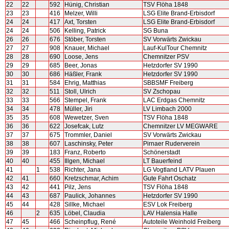
22
22
592
Hünig, Christian
TSV Flöha 1848
23
23
416
Melzer, Willi
LSG Elite Brand-Erbisdorf
24
24
417
Axt, Torsten
LSG Elite Brand-Erbisdorf
24
24
506
Kelling, Patrick
SG Buna
26
26
676
Stöber, Torsten
SV Vorwärts Zwickau
27
27
908
Knauer, Michael
Lauf-KulTour Chemnitz
28
28
690
Loose, Jens
Chemnitzer PSV
29
29
685
Beer, Jonas
Hetzdorfer SV 1990
30
30
686
Häßler, Frank
Hetzdorfer SV 1990
31
31
584
Ehrig, Matthias
SBBSMF Freiberg
32
32
511
Stoll, Ulrich
SV Zschopau
33
33
566
Stempel, Frank
LAC Erdgas Chemnitz
34
34
478
Müller, Jiri
LV Limbach 2000
35
35
608
Wewetzer, Sven
TSV Flöha 1848
36
36
622
Josefcak, Lutz
Chemnitzer LV MEGWARE
37
37
675
Trommler, Daniel
SV Vorwärts Zwickau
38
38
607
Laschinsky, Peter
Pirnaer Ruderverein
39
39
183
Franz, Roberto
Schönerstadt
40
40
455
Illgen, Michael
LT Bauerfeind
41
1
538
Richter, Jana
LG Vogtland LATV Plauen
42
41
660
Kretzschmar, Achim
Gute Fahrt Oschatz
43
42
441
Pilz, Jens
TSV Flöha 1848
44
43
687
Paulick, Johannes
Hetzdorfer SV 1990
45
44
428
Sillke, Michael
ESV Lok Freiberg
46
2
635
Löbel, Claudia
LAV Halensia Halle
47
45
466
Scheinpflug, René
Autoteile Weinhold Freiberg