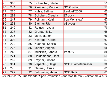
75
300
75
Schleicher, Sibille
5
76
244
76
Pamperin, Marion
SC Potsdam
5
77
230
77
Kuhle, Bellina
Lauftreff 2000
6
78
298
78
Schubert, Claudia
LT Lock
7
79
247
79
Poimann, Katrin
Iron Moms e.V.
6
80
258
80
Stohner, Ute
eBaybes
7
81
249
81
Retusch, Lydia
7
82
217
82
Gronau, Silke
6
83
225
83
Jahn, Marion
6
84
303
84
Schröder, Karen
6
85
229
85
Kuehnel, Saskia
6
86
226
86
Jähnke, Angela
6
87
243
87
Mücklich, Sandra
Post SV
8
88
221
88
Heidemanns, Dorit
6
89
289
89
Rayher, Simone
6
90
301
90
Papenfuß, Helga
SCC Kilometerfresser
3
91
275
91
Germer, Ursula
6
92
292
92
Fuhrmann, Marion
SCC Berlin
6
(c) 1990-2025 Blue Wonder Sport Promotion - Andreas Burow - Zeitnahme & Au