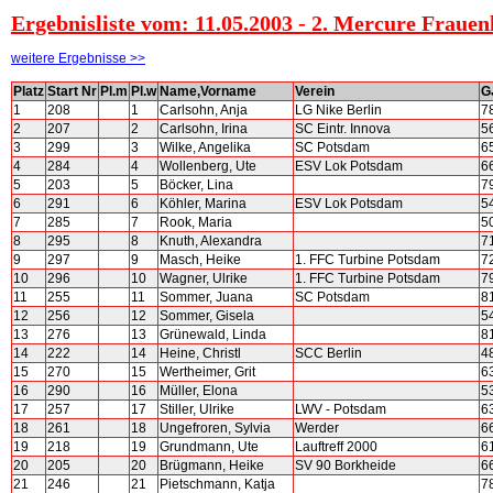
Ergebnisliste vom: 11.05.2003 - 2. Mercure Frauen
weitere Ergebnisse >>
Platz
Start Nr
Pl.m
Pl.w
Name,Vorname
Verein
G
1
208
1
Carlsohn, Anja
LG Nike Berlin
7
2
207
2
Carlsohn, Irina
SC Eintr. Innova
5
3
299
3
Wilke, Angelika
SC Potsdam
6
4
284
4
Wollenberg, Ute
ESV Lok Potsdam
6
5
203
5
Böcker, Lina
7
6
291
6
Köhler, Marina
ESV Lok Potsdam
5
7
285
7
Rook, Maria
5
8
295
8
Knuth, Alexandra
7
9
297
9
Masch, Heike
1. FFC Turbine Potsdam
7
10
296
10
Wagner, Ulrike
1. FFC Turbine Potsdam
7
11
255
11
Sommer, Juana
SC Potsdam
8
12
256
12
Sommer, Gisela
5
13
276
13
Grünewald, Linda
8
14
222
14
Heine, Christl
SCC Berlin
4
15
270
15
Wertheimer, Grit
6
16
290
16
Müller, Elona
5
17
257
17
Stiller, Ulrike
LWV - Potsdam
6
18
261
18
Ungefroren, Sylvia
Werder
6
19
218
19
Grundmann, Ute
Lauftreff 2000
6
20
205
20
Brügmann, Heike
SV 90 Borkheide
6
21
246
21
Pietschmann, Katja
7