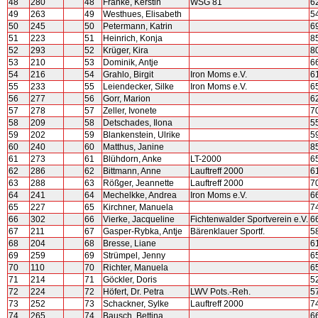
48
280
48
Franke, Kerstin
WSG 81
6
49
263
49
Westhues, Elisabeth
5
50
245
50
Petermann, Katrin
6
51
223
51
Heinrich, Konja
8
52
293
52
Krüger, Kira
8
53
210
53
Dominik, Antje
6
54
216
54
Grahlo, Birgit
Iron Moms e.V.
6
55
233
55
Leiendecker, Silke
Iron Moms e.V.
6
56
277
56
Gorr, Marion
6
57
278
57
Zeller, Ivonete
7
58
209
58
Detschades, Ilona
5
59
202
59
Blankenstein, Ulrike
5
60
240
60
Matthus, Janine
8
61
273
61
Blühdorn, Anke
LT-2000
6
62
286
62
Bittmann, Anne
Lauftreff 2000
6
63
288
63
Rößger, Jeannette
Lauftreff 2000
7
64
241
64
Mechelkke, Andrea
Iron Moms e.V.
6
65
227
65
Kirchner, Manuela
7
66
302
66
Vierke, Jacqueline
Fichtenwalder Sportverein e.V.
6
67
211
67
Gasper-Rybka, Antje
Bärenklauer Sportf.
5
68
204
68
Bresse, Liane
6
69
259
69
Strümpel, Jenny
6
70
110
70
Richter, Manuela
6
71
214
71
Göckler, Doris
5
72
224
72
Höfert, Dr. Petra
LWV Pots.-Reh.
5
73
252
73
Schackner, Sylke
Lauftreff 2000
7
74
265
74
Bausch, Bettina
6