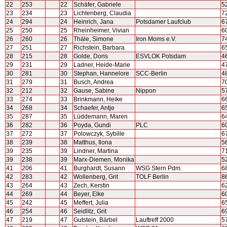
22
253
22
Schäfer, Gabriele
5
23
234
23
Lichtenberg, Claudia
7
24
294
24
Heinrich, Jana
Potsdamer Laufclub
6
25
250
25
Rheinheimer, Vivian
6
26
260
26
Thäle, Simone
Iron Moms e.V.
7
27
251
27
Richstein, Barbara
6
28
215
28
Golde, Doris
ESVLOK Potsdam
4
29
231
29
Ladner, Heide-Marie
4
30
281
30
Stephan, Hannelore
SCC-Berlin
4
31
279
31
Busch, Andrea
7
32
212
32
Gause, Sabine
Nippon
5
33
274
33
Brinkmann, Heike
6
34
268
34
Schaefer, Antje
6
35
287
35
Lüddemann, Maren
6
36
282
36
Poyda, Gundi
PLC
6
37
272
37
Polowczyk, Sybille
6
38
239
38
Matthus, Ilona
5
39
235
39
Lindner, Martina
7
39
238
39
Marx-Diemen, Monika
5
41
206
41
Burghardt, Susann
WSG Stern Pdm.
6
42
283
42
Wollenberg, Grit
TOLF Berlin
8
43
264
43
Zech, Kerstin
6
44
269
44
Beyer, Elke
6
45
242
45
Meffert, Julia
6
46
254
46
Seidlitz, Grit
6
47
219
47
Gutstein, Bärbel
Lauftreff 2000
5