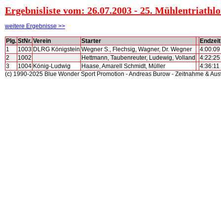
Ergebnisliste vom: 26.07.2003 - 25. Mühlentriathlo
weitere Ergebnisse >>
Plg.
StNr.
Verein
Starter
Endzeit
1
1003
DLRG Königstein
Wegner S., Flechsig, Wagner, Dr. Wegner
4:00:09
2
1002
Hettmann, Taubenreuter, Ludewig, Volland
4:22:25
3
1004
König-Ludwig
Haase, Amarell Schmidt, Müller
4:36:11
(c) 1990-2025 Blue Wonder Sport Promotion - Andreas Burow - Zeitnahme & Au