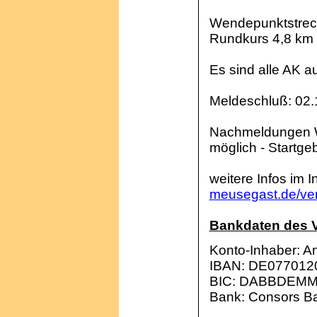
Wendepunktstreck
Rundkurs 4,8 km 
Es sind alle AK au
Meldeschluß: 02.
Nachmeldungen W
möglich - Startg
weitere Infos im I
meusegast.de/ver
Bankdaten des V
Konto-Inhaber: A
IBAN: DE077012
BIC: DABBDEM
Bank: Consors B