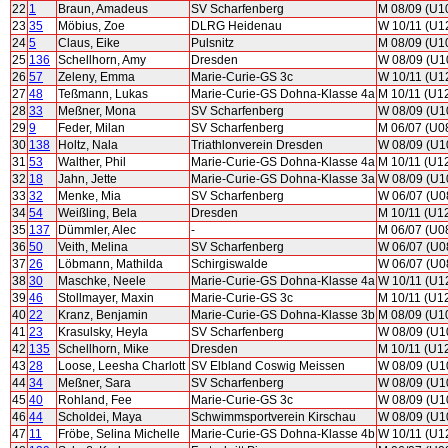
22
1
Braun, Amadeus
SV Scharfenberg
M 08/09 (U1
23
35
Möbius, Zoe
DLRG Heidenau
W 10/11 (U1
24
5
Claus, Eike
Pulsnitz
M 08/09 (U1
25
136
Schellhorn, Amy
Dresden
W 08/09 (U1
26
57
Zeleny, Emma
Marie-Curie-GS 3c
W 10/11 (U1
27
48
Teßmann, Lukas
Marie-Curie-GS Dohna-Klasse 4a
M 10/11 (U1
28
33
Meßner, Mona
SV Scharfenberg
W 08/09 (U1
29
9
Feder, Milan
SV Scharfenberg
M 06/07 (U0
30
138
Holtz, Nala
Triathlonverein Dresden
W 08/09 (U1
31
53
Walther, Phil
Marie-Curie-GS Dohna-Klasse 4a
M 10/11 (U1
32
18
Jahn, Jette
Marie-Curie-GS Dohna-Klasse 3a
W 08/09 (U1
33
32
Menke, Mia
SV Scharfenberg
W 06/07 (U0
34
54
Weißling, Bela
Dresden
M 10/11 (U1
35
137
Dümmler, Alec
-
M 06/07 (U0
36
50
Veith, Melina
SV Scharfenberg
W 06/07 (U0
37
26
Löbmann, Mathilda
Schirgiswalde
W 06/07 (U0
38
30
Maschke, Neele
Marie-Curie-GS Dohna-Klasse 4a
W 10/11 (U1
39
46
Stollmayer, Maxin
Marie-Curie-GS 3c
M 10/11 (U1
40
22
Kranz, Benjamin
Marie-Curie-GS Dohna-Klasse 3b
M 08/09 (U1
41
23
Krasulsky, Heyla
SV Scharfenberg
W 08/09 (U1
42
135
Schellhorn, Mike
Dresden
M 10/11 (U1
43
28
Loose, Leesha Charlott
SV Elbland Coswig Meissen
W 08/09 (U1
44
34
Meßner, Sara
SV Scharfenberg
W 08/09 (U1
45
40
Rohland, Fee
Marie-Curie-GS 3c
W 08/09 (U1
46
44
Scholdei, Maya
Schwimmsportverein Kirschau
W 08/09 (U1
47
11
Fröbe, Selina Michelle
Marie-Curie-GS Dohna-Klasse 4b
W 10/11 (U1