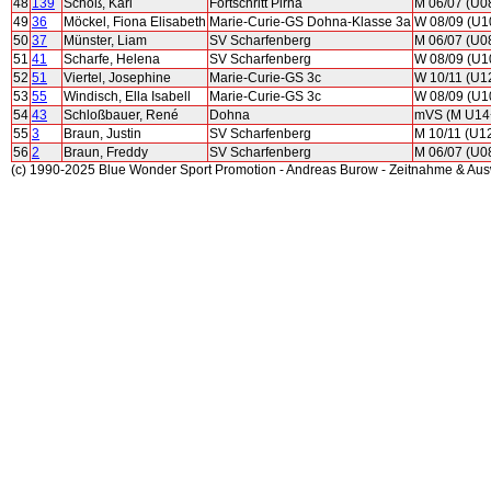
48
139
Schoß, Karl
Fortschritt Pirna
M 06/07 (U0
49
36
Möckel, Fiona Elisabeth
Marie-Curie-GS Dohna-Klasse 3a
W 08/09 (U1
50
37
Münster, Liam
SV Scharfenberg
M 06/07 (U0
51
41
Scharfe, Helena
SV Scharfenberg
W 08/09 (U1
52
51
Viertel, Josephine
Marie-Curie-GS 3c
W 10/11 (U1
53
55
Windisch, Ella Isabell
Marie-Curie-GS 3c
W 08/09 (U1
54
43
Schloßbauer, René
Dohna
mVS (M U14
55
3
Braun, Justin
SV Scharfenberg
M 10/11 (U1
56
2
Braun, Freddy
SV Scharfenberg
M 06/07 (U0
(c) 1990-2025 Blue Wonder Sport Promotion - Andreas Burow - Zeitnahme & Au