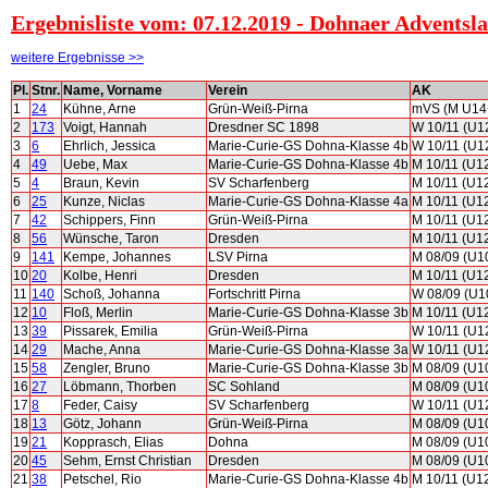
Ergebnisliste vom: 07.12.2019 - Dohnaer Adventsla
weitere Ergebnisse >>
Pl.
Stnr.
Name, Vorname
Verein
AK
1
24
Kühne, Arne
Grün-Weiß-Pirna
mVS (M U14
2
173
Voigt, Hannah
Dresdner SC 1898
W 10/11 (U1
3
6
Ehrlich, Jessica
Marie-Curie-GS Dohna-Klasse 4b
W 10/11 (U1
4
49
Uebe, Max
Marie-Curie-GS Dohna-Klasse 4b
M 10/11 (U1
5
4
Braun, Kevin
SV Scharfenberg
M 10/11 (U1
6
25
Kunze, Niclas
Marie-Curie-GS Dohna-Klasse 4a
M 10/11 (U1
7
42
Schippers, Finn
Grün-Weiß-Pirna
M 10/11 (U1
8
56
Wünsche, Taron
Dresden
M 10/11 (U1
9
141
Kempe, Johannes
LSV Pirna
M 08/09 (U1
10
20
Kolbe, Henri
Dresden
M 10/11 (U1
11
140
Schoß, Johanna
Fortschritt Pirna
W 08/09 (U1
12
10
Floß, Merlin
Marie-Curie-GS Dohna-Klasse 3b
M 10/11 (U1
13
39
Pissarek, Emilia
Grün-Weiß-Pirna
W 10/11 (U1
14
29
Mache, Anna
Marie-Curie-GS Dohna-Klasse 3a
W 10/11 (U1
15
58
Zengler, Bruno
Marie-Curie-GS Dohna-Klasse 3b
M 08/09 (U1
16
27
Löbmann, Thorben
SC Sohland
M 08/09 (U1
17
8
Feder, Caisy
SV Scharfenberg
W 10/11 (U1
18
13
Götz, Johann
Grün-Weiß-Pirna
M 08/09 (U1
19
21
Kopprasch, Elias
Dohna
M 08/09 (U1
20
45
Sehm, Ernst Christian
Dresden
M 08/09 (U1
21
38
Petschel, Rio
Marie-Curie-GS Dohna-Klasse 4b
M 10/11 (U1