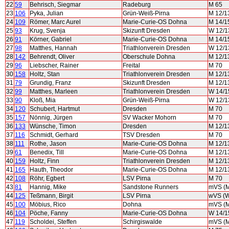
22
59
Behrisch, Siegmar
Radeburg
M 65
23
106
Pyka, Julian
Grün-Weiß-Pirna
M 12/1
24
109
Römer, Marc Aurel
Marie-Curie-OS Dohna
M 14/1
25
93
Krug, Svenja
Skizunft Dresden
W 12/1
26
91
Körner, Gabriel
Marie-Curie-OS Dohna
M 14/1
27
98
Matthes, Hannah
Triathlonverein Dresden
W 12/1
28
142
Behrendt, Oliver
Oberschule Dohna
M 12/1
29
96
Liebscher, Rainer
Freital
M 70
30
158
Holtz, Stan
Triathlonverein Dresden
M 12/1
31
79
Grundig, Franz
Skizunft Dresden
M 12/1
32
99
Matthes, Marleen
Triathlonverein Dresden
W 14/1
33
90
Kloß, Mia
Grün-Weiß-Pirna
W 12/1
34
120
Schubert, Hartmut
Dresden
M 70
35
157
Nönnig, Jürgen
SV Wacker Mohorn
M 70
36
133
Wünsche, Timon
Dresden
M 12/1
37
116
Schmidt, Gerhard
TSV Dresden
M 70
38
111
Rothe, Jason
Marie-Curie-OS Dohna
M 12/1
39
61
Benedix, Till
Marie-Curie-OS Dohna
M 12/1
40
159
Holtz, Finn
Triathlonverein Dresden
M 12/1
41
165
Hauth, Theodor
Marie-Curie-OS Dohna
M 12/1
42
108
Röhr, Egbert
LSV Pirna
M 70
43
81
Hannig, Mike
Sandstone Runners
mVS (
44
125
Teßmann, Birgit
LSV Pirna
wVS (
45
100
Möbius, Rico
Dohna
mVS (
46
104
Pöche, Fanny
Marie-Curie-OS Dohna
W 14/1
47
119
Scholdei, Steffen
Schirgiswalde
mVS (