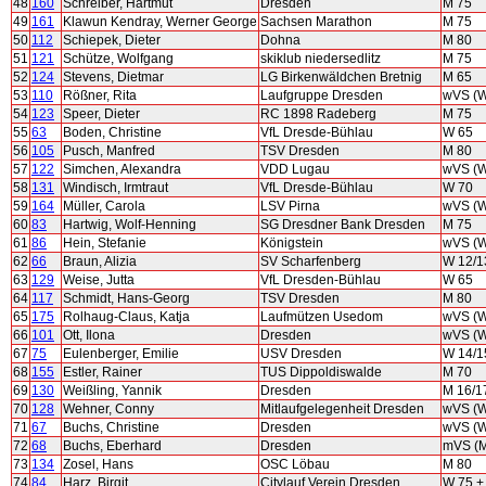
48
160
Schreiber, Hartmut
Dresden
M 75
49
161
Klawun Kendray, Werner George
Sachsen Marathon
M 75
50
112
Schiepek, Dieter
Dohna
M 80
51
121
Schütze, Wolfgang
skiklub niedersedlitz
M 75
52
124
Stevens, Dietmar
LG Birkenwäldchen Bretnig
M 65
53
110
Rößner, Rita
Laufgruppe Dresden
wVS (
54
123
Speer, Dieter
RC 1898 Radeberg
M 75
55
63
Boden, Christine
VfL Dresde-Bühlau
W 65
56
105
Pusch, Manfred
TSV Dresden
M 80
57
122
Simchen, Alexandra
VDD Lugau
wVS (
58
131
Windisch, Irmtraut
VfL Dresde-Bühlau
W 70
59
164
Müller, Carola
LSV Pirna
wVS (
60
83
Hartwig, Wolf-Henning
SG Dresdner Bank Dresden
M 75
61
86
Hein, Stefanie
Königstein
wVS (
62
66
Braun, Alizia
SV Scharfenberg
W 12/1
63
129
Weise, Jutta
VfL Dresden-Bühlau
W 65
64
117
Schmidt, Hans-Georg
TSV Dresden
M 80
65
175
Rolhaug-Claus, Katja
Laufmützen Usedom
wVS (
66
101
Ott, Ilona
Dresden
wVS (
67
75
Eulenberger, Emilie
USV Dresden
W 14/1
68
155
Estler, Rainer
TUS Dippoldiswalde
M 70
69
130
Weißling, Yannik
Dresden
M 16/1
70
128
Wehner, Conny
Mitlaufgelegenheit Dresden
wVS (
71
67
Buchs, Christine
Dresden
wVS (
72
68
Buchs, Eberhard
Dresden
mVS (
73
134
Zosel, Hans
OSC Löbau
M 80
74
84
Harz, Birgit
Citylauf Verein Dresden
W 75 +