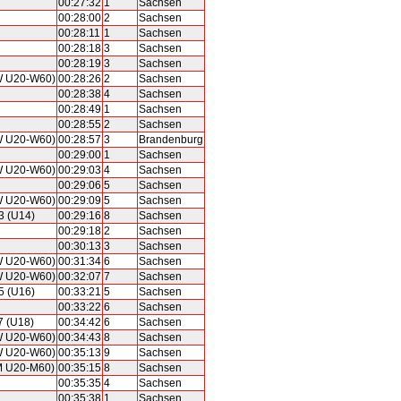
00:27:32
1
Sachsen
00:28:00
2
Sachsen
00:28:11
1
Sachsen
00:28:18
3
Sachsen
00:28:19
3
Sachsen
W U20-W60)
00:28:26
2
Sachsen
00:28:38
4
Sachsen
00:28:49
1
Sachsen
00:28:55
2
Sachsen
W U20-W60)
00:28:57
3
Brandenburg
00:29:00
1
Sachsen
W U20-W60)
00:29:03
4
Sachsen
00:29:06
5
Sachsen
W U20-W60)
00:29:09
5
Sachsen
3 (U14)
00:29:16
8
Sachsen
00:29:18
2
Sachsen
00:30:13
3
Sachsen
W U20-W60)
00:31:34
6
Sachsen
W U20-W60)
00:32:07
7
Sachsen
5 (U16)
00:33:21
5
Sachsen
00:33:22
6
Sachsen
7 (U18)
00:34:42
6
Sachsen
W U20-W60)
00:34:43
8
Sachsen
W U20-W60)
00:35:13
9
Sachsen
M U20-M60)
00:35:15
8
Sachsen
00:35:35
4
Sachsen
00:35:38
1
Sachsen