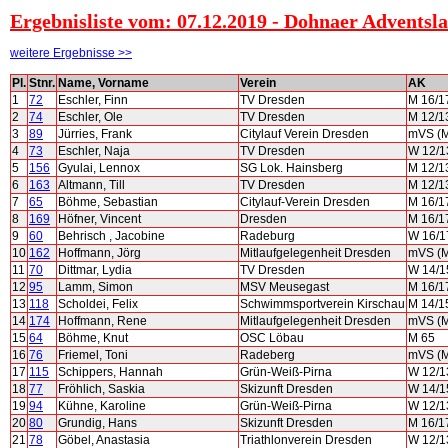
Ergebnisliste vom: 07.12.2019 - Dohnaer Adventsla
weitere Ergebnisse >>
Pl.
Stnr.
Name, Vorname
Verein
AK
1
72
Eschler, Finn
TV Dresden
M 16/1
2
74
Eschler, Ole
TV Dresden
M 12/1
3
89
Jürries, Frank
Citylauf Verein Dresden
mVS (
4
73
Eschler, Naja
TV Dresden
W 12/1
5
156
Gyulai, Lennox
SG Lok. Hainsberg
M 12/1
6
163
Altmann, Till
TV Dresden
M 12/1
7
65
Böhme, Sebastian
Citylauf-Verein Dresden
M 16/1
8
169
Höfner, Vincent
Dresden
M 16/1
9
60
Behrisch , Jacobine
Radeburg
W 16/1
10
162
Hoffmann, Jörg
Mitlaufgelegenheit Dresden
mVS (
11
70
Dittmar, Lydia
TV Dresden
W 14/1
12
95
Lamm, Simon
MSV Meusegast
M 16/1
13
118
Scholdei, Felix
Schwimmsportverein Kirschau
M 14/1
14
174
Hoffmann, Rene
Mitlaufgelegenheit Dresden
mVS (
15
64
Böhme, Knut
OSC Löbau
M 65
16
76
Friemel, Toni
Radeberg
mVS (
17
115
Schippers, Hannah
Grün-Weiß-Pirna
W 12/1
18
77
Fröhlich, Saskia
Skizunft Dresden
W 14/1
19
94
Kühne, Karoline
Grün-Weiß-Pirna
W 12/1
20
80
Grundig, Hans
Skizunft Dresden
M 16/1
21
78
Göbel, Anastasia
Triathlonverein Dresden
W 12/1