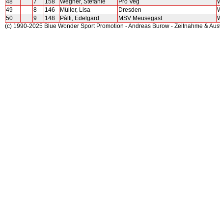
48
7
158
Wegner, Stefanie
Pro Veg
W
49
8
146
Müller, Lisa
Dresden
W
50
9
148
Pàlfi, Edelgard
MSV Meusegast
(c) 1990-2025 Blue Wonder Sport Promotion - Andreas Burow - Zeitnahme & Au