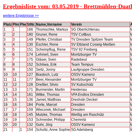
Ergebnisliste vom: 03.05.2019 - Brettmühlen-Duat
weitere Ergebnisse >>
Platz
Plm
Plw
StNr.
Name,Vorname
Verein
1
1
166
Thomschke, Markus
SG Oberlichtenau
M
2
2
180
Gruner, Rene
TSV Cottbus
M
3
3
149
Pfeifer, Christian
TV Dresden Spitzen Team
M
4
4
130
Èschler, Rene
SV Elbland Coswig-Meißen
M
5
5
151
Scheinpflug, Rene
TSV 92 Freiberg
M
6
6
174
Lehnert, Sven
Moritzburger TV
M
7
7
175
Gläser, Sven
Radebeul
M
8
8
152
Schliwa, Erik
Team Tempus
M
9
9
150
Seitz, Jonny
Laufgruppe Dresden
M
10
10
127
Biastoch, Lutz
OSSV Kamenz
M
11
11
177
Beer, Alexander
Moritzburger TV
M
12
12
128
Dreßler, Silvio
SV Kubschütz
M
13
13
171
Burmeister, Martin
Heidenau
M
14
14
161
Witke, Thomas
VFA Endlos Dresden
M
15
15
136
Jamet, Matthias
Dreshstn Deckel
M
16
16
184
Porte, Marcel
Dresden
M
17
17
159
Wiecorek, Michael
Dresden
M
18
18
145
Mutzke, Thomas
Weißig am Raschütz
M
19
19
153
Schneider, Philipp
Chemnitz
M
20
20
132
Guhr, Jörg
OSSV Kamenz
M
21
1
154
Scholtz, Anne Sophie
SG Adelsberg
W