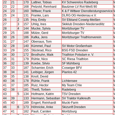
22
21
170
Lattner, Tobias
KV Schwerelos Radeberg
M
23
22
168
Petzold, Reinhard
Bautzner LV Rot-Weiß 90
M
24
23
160
Wittwer, Frank
K & F Wittwer Dienstleistungsservice
M
25
24
131
Franke, Lars
DLRG OG Heidenau e.V.
M
26
2
135
Hoy, Emily
SV Elbland Coswig-Meißen
W
27
3
157
Uhlig, Ines
Skiklub Dresden-Niedersedlitz
W
28
4
144
Mucke, Sylvia
Moritzburger TV
W
29
25
188
Mütze, Gerd
Moritzburger TV
M
30
26
186
Kafka, Jens
Moritzburger Triathlonverein
M
31
27
147
Obenaus, Tom
M
32
28
140
Kümmel, Paul
SV Motor Großenhain
M
33
29
155
Stückrad, Rico
BSG FSD Dresden
M
34
30
172
Brodhuhn, Maik
Triathlon Potsdam e. V.
M
35
31
179
Rühle, Nico
SC Riesa Triathlon
M
36
32
139
Koebe, Silvio
SF Mühlberg
M
37
33
187
Scharnier, Erich
Coswiger BFV
M
38
34
141
Leibiger, Jürgen
Planlos 42
M
39
35
138
Knoll, Devid
M
40
36
178
Rühle, Frank
Lichtensee
M
41
37
185
Ruiz, Hector
My Team Chle
M
42
38
181
Theiß, Torben
Radeberg
M
43
5
134
Hofmann, Katrin
TSV Dresden
44
39
133
Hermann, Sebastian
SV Traktor Kalkreuth
M
45
40
189
Engert, Reinhardt
Mucki-Farm
M
46
6
173
Höhnicke, Anke
Skizunft Dresden
47
41
182
Pauli, Carsten
Moritzburg
M