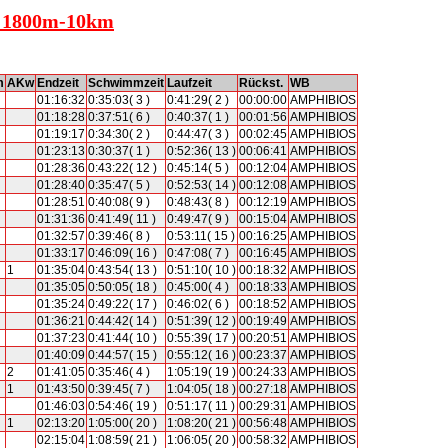
 - 1800m-10km
m
AKw
Endzeit
Schwimmzeit
Laufzeit
Rückst.
WB
01:16:32
0:35:03( 3 )
0:41:29( 2 )
00:00:00
AMPHIBIOS
01:18:28
0:37:51( 6 )
0:40:37( 1 )
00:01:56
AMPHIBIOS
01:19:17
0:34:30( 2 )
0:44:47( 3 )
00:02:45
AMPHIBIOS
01:23:13
0:30:37( 1 )
0:52:36( 13 )
00:06:41
AMPHIBIOS
01:28:36
0:43:22( 12 )
0:45:14( 5 )
00:12:04
AMPHIBIOS
01:28:40
0:35:47( 5 )
0:52:53( 14 )
00:12:08
AMPHIBIOS
01:28:51
0:40:08( 9 )
0:48:43( 8 )
00:12:19
AMPHIBIOS
01:31:36
0:41:49( 11 )
0:49:47( 9 )
00:15:04
AMPHIBIOS
01:32:57
0:39:46( 8 )
0:53:11( 15 )
00:16:25
AMPHIBIOS
01:33:17
0:46:09( 16 )
0:47:08( 7 )
00:16:45
AMPHIBIOS
1
01:35:04
0:43:54( 13 )
0:51:10( 10 )
00:18:32
AMPHIBIOS
01:35:05
0:50:05( 18 )
0:45:00( 4 )
00:18:33
AMPHIBIOS
01:35:24
0:49:22( 17 )
0:46:02( 6 )
00:18:52
AMPHIBIOS
01:36:21
0:44:42( 14 )
0:51:39( 12 )
00:19:49
AMPHIBIOS
01:37:23
0:41:44( 10 )
0:55:39( 17 )
00:20:51
AMPHIBIOS
01:40:09
0:44:57( 15 )
0:55:12( 16 )
00:23:37
AMPHIBIOS
2
01:41:05
0:35:46( 4 )
1:05:19( 19 )
00:24:33
AMPHIBIOS
1
01:43:50
0:39:45( 7 )
1:04:05( 18 )
00:27:18
AMPHIBIOS
01:46:03
0:54:46( 19 )
0:51:17( 11 )
00:29:31
AMPHIBIOS
1
02:13:20
1:05:00( 20 )
1:08:20( 21 )
00:56:48
AMPHIBIOS
02:15:04
1:08:59( 21 )
1:06:05( 20 )
00:58:32
AMPHIBIOS