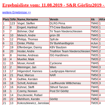
Ergebnisliste vom: 11.08.2019 - S&R Görlitz2019
weitere Ergebnisse >>
Platz
StNr.
Name,Vorname
Verein
Ak
AK
1
123
Vogel, Steffen
DLRG Pirna
TM40
1
2
6
Engert, Hartmut
TT-Crew Bautzen
TM30
1
3
7
Böhmer, Olaf
Tri Team Niederschlesien
TM50
1
4
10
Melech, Andre
grün-38
TM45
1
5
12
Philipp, Thomas
Spfr.de
TM50
2
6
11
Dinter, Phillip
SV Burkhardtsgrün
mJun
1
7
19
Effenberger, Danny
KBV Bautzen
TM40
2
8
20
Hoster, Andre
Triathlon Team Niederschlesien
TM45
2
9
8
Heinke, Andreas
ISG Hardliners
TM35
1
10
4
Mueller, Maik
TM35
2
11
15
Moser, Annett
Cycleone
TW45
12
2
Weininger, Jan
Wien
TM40
3
13
17
Hilgendorf, Hannes
Laufgruppe Atemnot
TM30
2
14
21
Paul, Marcus
NAR
TM50
3
15
9
Guthke, Kersten
TM50
4
16
18
Schott, Andreas
Lauffreunde Wittichenau
TM35
3
17
16
Kühnel, Steffi
Stilvoll Tanzen
TW45
18
1
Czerny, Noreen
Post SV Görlitz
TW40
19
14
Duczkowski, Rafael
TM40
4
20
22
Mehlhorn, Kerstin
Görlitz
TW50
21
13
Kokoszkiewicz, Jaroslaw
TM35
4