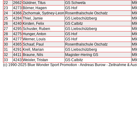
22
2662
Güldner, Titus
GS Schweta
M9
23
4273
Börner, Hagen
GS Hof
M9
24
4366
Zschornak, Sydney-Leon
Rosenthalschule Oschatz
M9
25
4284
Thiel, Jamie
GS Liebschützberg
M9
26
4240
Kirsten, Felix
GS Calbitz
M9
27
4295
Schuster, Ruben
GS Liebschützberg
M9
28
4275
Hunger, Anton
GS Hof
M9
29
4277
Werner, Louis
GS Hof
M9
30
4365
Schaaf, Paul
Rosenthalschule Oschatz
M9
31
4291
Krell, Marian
GS Liebschützberg
M9
32
4411
Braune, Nils
Magister-Hering GS
M9
33
4243
Weixler, Tristan
GS Calbitz
M9
(c) 1990-2025 Blue Wonder Sport Promotion - Andreas Burow - Zeitnahme & Au