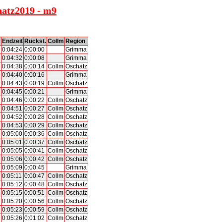
hatz2019 - m9
K
Endzeit
Rückst.
Collm
Region
0:04:24
0:00:00
Grimma
0:04:32
0:00:08
Grimma
0:04:38
0:00:14
Collm
Oschatz
0:04:40
0:00:16
Grimma
0:04:43
0:00:19
Collm
Oschatz
0:04:45
0:00:21
Grimma
0:04:46
0:00:22
Collm
Oschatz
0:04:51
0:00:27
Collm
Oschatz
0:04:52
0:00:28
Collm
Oschatz
0:04:53
0:00:29
Collm
Oschatz
0:05:00
0:00:36
Collm
Oschatz
0:05:01
0:00:37
Collm
Oschatz
0:05:05
0:00:41
Collm
Oschatz
0:05:06
0:00:42
Collm
Oschatz
0:05:09
0:00:45
Grimma
0:05:11
0:00:47
Collm
Oschatz
0:05:12
0:00:48
Collm
Oschatz
0:05:15
0:00:51
Collm
Oschatz
0:05:20
0:00:56
Collm
Oschatz
0:05:23
0:00:59
Collm
Oschatz
0:05:26
0:01:02
Collm
Oschatz