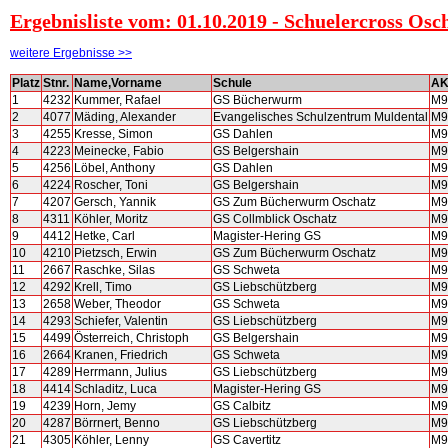
Ergebnisliste vom: 01.10.2019 - Schuelercross Osc
weitere Ergebnisse >>
Platz
Stnr.
Name,Vorname
Schule
A
1
4232
Kummer, Rafael
GS Bücherwurm
M9
2
4077
Mäding, Alexander
Evangelisches Schulzentrum Muldental
M9
3
4255
Kresse, Simon
GS Dahlen
M9
4
4223
Meinecke, Fabio
GS Belgershain
M9
5
4256
Löbel, Anthony
GS Dahlen
M9
6
4224
Roscher, Toni
GS Belgershain
M9
7
4207
Gersch, Yannik
GS Zum Bücherwurm Oschatz
M9
8
4311
Köhler, Moritz
GS Collmblick Oschatz
M9
9
4412
Hetke, Carl
Magister-Hering GS
M9
10
4210
Pietzsch, Erwin
GS Zum Bücherwurm Oschatz
M9
11
2667
Raschke, Silas
GS Schweta
M9
12
4292
Krell, Timo
GS Liebschützberg
M9
13
2658
Weber, Theodor
GS Schweta
M9
14
4293
Schiefer, Valentin
GS Liebschützberg
M9
15
4499
Österreich, Christoph
GS Belgershain
M9
16
2664
Kranen, Friedrich
GS Schweta
M9
17
4289
Herrmann, Julius
GS Liebschützberg
M9
18
4414
Schladitz, Luca
Magister-Hering GS
M9
19
4239
Horn, Jemy
GS Calbitz
M9
20
4287
Börrnert, Benno
GS Liebschützberg
M9
21
4305
Köhler, Lenny
GS Cavertitz
M9