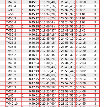
TM40
6
0:45:01
0:19:20( 48 )
0:25:41( 15 )
0:10:50
3
TM35
4
0:45:02
0:16:21( 16 )
0:28:41( 40 )
0:10:51
3
TW35
1
0:45:02
0:17:23( 26 )
0:27:39( 27 )
0:10:51
3
TW50
1
0:45:12
0:16:34( 20 )
0:28:38( 37 )
0:11:01
3
TM50
3
0:45:12
0:17:14( 25 )
0:27:58( 30 )
0:11:01
3
TM50
4
0:45:14
0:13:50( 4 )
0:31:24( 58 )
0:11:03
3
TW20
1
0:45:35
0:15:06( 8 )
0:30:29( 52 )
0:11:24
3
TM55
2
0:45:57
0:18:09( 37 )
0:27:48( 28 )
0:11:46
3
TM30
4
0:46:21
0:16:28( 18 )
0:29:53( 48 )
0:12:10
3
TM30
5
0:46:25
0:21:45( 66 )
0:24:40( 10 )
0:12:14
3
TM25
2
0:46:26
0:16:28( 18 )
0:29:58( 50 )
0:12:15
3
TM35
5
0:46:34
0:18:30( 44 )
0:28:04( 31 )
0:12:23
3
TM40
7
0:46:40
0:17:49( 32 )
0:28:51( 42 )
0:12:29
3
TM45
2
0:46:41
0:18:32( 45 )
0:28:09( 32 )
0:12:30
3
TM30
6
0:46:56
0:17:06( 24 )
0:29:50( 47 )
0:12:45
3
TM40
8
0:47:04
0:19:30( 51 )
0:27:34( 26 )
0:12:53
3
TM40
9
0:47:08
0:18:28( 43 )
0:28:40( 38 )
0:12:57
3
TM35
6
0:47:13
0:18:17( 41 )
0:28:56( 44 )
0:13:02
3
TM20
2
0:47:17
0:20:40( 63 )
0:26:37( 19 )
0:13:06
3
TM20
3
0:47:25
0:21:55( 69 )
0:25:30( 13 )
0:13:14
3
TM30
7
0:47:40
0:17:41( 30 )
0:29:59( 51 )
0:13:29
3
TM25
3
0:47:45
0:20:20( 58 )
0:27:25( 24 )
0:13:34
3
TM20
4
0:48:19
0:18:21( 42 )
0:29:58( 49 )
0:14:08
3
TW45
1
0:49:01
0:17:49( 32 )
0:31:12( 56 )
0:14:50
3
TM30
8
0:49:04
0:20:39( 62 )
0:28:25( 33 )
0:14:53
3
TM40
10
0:49:06
0:20:34( 60 )
0:28:32( 36 )
0:14:55
3