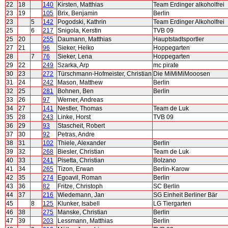
22
18
140
Kirsten, Matthias
Team Erdinger alkoholfrei
23
19
105
Brix, Benjamin
Berlin
23
5
142
Pogodski, Kathrin
Team Erdinger Alkoholfrei
25
6
217
Snigola, Kerstin
TVB 09
25
20
255
Daumann, Matthias
Hauptstadtsportler
27
21
96
Sieker, Heiko
Hoppegarten
28
7
76
Sieker, Lena
Hoppegarten
29
22
249
Szarka, Arp
mc pirate
30
23
272
Türschmann-Hofmeister, Christian
Die MiMiMiMooosen
31
24
242
Mason, Matthew
Berlin
32
25
281
Bohnen, Ben
Berlin
33
26
97
Werner, Andreas
34
27
141
Nestler, Thomas
Team de Luk
35
28
243
Linke, Horst
TVB 09
36
29
93
Stascheit, Robert
37
30
92
Petras, Andre
38
31
102
Thiele, Alexander
Berlin
39
32
268
Biesler, Christian
Team de Luk
40
33
241
Pisetta, Christian
Bolzano
41
34
265
Tizon, Erwan
Berlin-Karow
42
35
274
Egoavil, Roman
Berlin
43
36
82
Fritze, Christoph
SC Berlin
44
37
216
Wiedemann, Jan
SG Einheit Berliner Bär
45
8
125
Klunker, Isabell
LG Tiergarten
46
38
275
Manske, Christian
Berlin
47
39
203
Lessmann, Matthias
Berlin