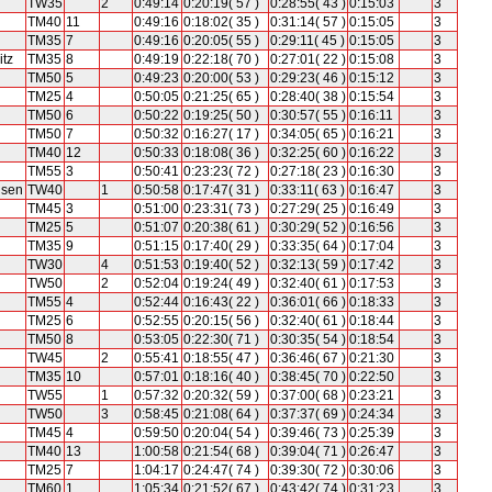
TW35
2
0:49:14
0:20:19( 57 )
0:28:55( 43 )
0:15:03
3
TM40
11
0:49:16
0:18:02( 35 )
0:31:14( 57 )
0:15:05
3
TM35
7
0:49:16
0:20:05( 55 )
0:29:11( 45 )
0:15:05
3
itz
TM35
8
0:49:19
0:22:18( 70 )
0:27:01( 22 )
0:15:08
3
TM50
5
0:49:23
0:20:00( 53 )
0:29:23( 46 )
0:15:12
3
TM25
4
0:50:05
0:21:25( 65 )
0:28:40( 38 )
0:15:54
3
TM50
6
0:50:22
0:19:25( 50 )
0:30:57( 55 )
0:16:11
3
TM50
7
0:50:32
0:16:27( 17 )
0:34:05( 65 )
0:16:21
3
TM40
12
0:50:33
0:18:08( 36 )
0:32:25( 60 )
0:16:22
3
TM55
3
0:50:41
0:23:23( 72 )
0:27:18( 23 )
0:16:30
3
usen
TW40
1
0:50:58
0:17:47( 31 )
0:33:11( 63 )
0:16:47
3
TM45
3
0:51:00
0:23:31( 73 )
0:27:29( 25 )
0:16:49
3
TM25
5
0:51:07
0:20:38( 61 )
0:30:29( 52 )
0:16:56
3
TM35
9
0:51:15
0:17:40( 29 )
0:33:35( 64 )
0:17:04
3
TW30
4
0:51:53
0:19:40( 52 )
0:32:13( 59 )
0:17:42
3
TW50
2
0:52:04
0:19:24( 49 )
0:32:40( 61 )
0:17:53
3
TM55
4
0:52:44
0:16:43( 22 )
0:36:01( 66 )
0:18:33
3
TM25
6
0:52:55
0:20:15( 56 )
0:32:40( 61 )
0:18:44
3
TM50
8
0:53:05
0:22:30( 71 )
0:30:35( 54 )
0:18:54
3
TW45
2
0:55:41
0:18:55( 47 )
0:36:46( 67 )
0:21:30
3
TM35
10
0:57:01
0:18:16( 40 )
0:38:45( 70 )
0:22:50
3
TW55
1
0:57:32
0:20:32( 59 )
0:37:00( 68 )
0:23:21
3
TW50
3
0:58:45
0:21:08( 64 )
0:37:37( 69 )
0:24:34
3
TM45
4
0:59:50
0:20:04( 54 )
0:39:46( 73 )
0:25:39
3
TM40
13
1:00:58
0:21:54( 68 )
0:39:04( 71 )
0:26:47
3
TM25
7
1:04:17
0:24:47( 74 )
0:39:30( 72 )
0:30:06
3
TM60
1
1:05:34
0:21:52( 67 )
0:43:42( 74 )
0:31:23
3