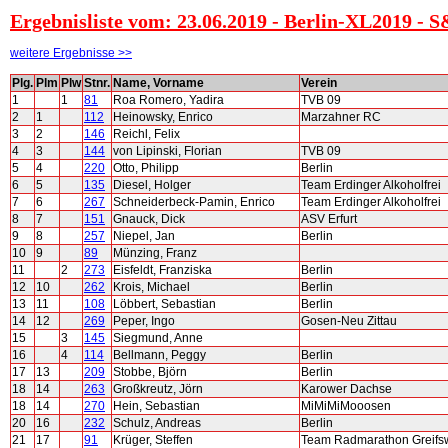
Ergebnisliste vom: 23.06.2019 - Berlin-XL2019 - S
weitere Ergebnisse >>
Plg.
Plm
Plw
Stnr.
Name, Vorname
Verein
1
1
81
Roa Romero, Yadira
TVB 09
2
1
112
Heinowsky, Enrico
Marzahner RC
3
2
146
Reichl, Felix
4
3
144
von Lipinski, Florian
TVB 09
5
4
220
Otto, Philipp
Berlin
6
5
135
Diesel, Holger
Team Erdinger Alkoholfrei
7
6
267
Schneiderbeck-Pamin, Enrico
Team Erdinger Alkoholfrei
8
7
151
Gnauck, Dick
ASV Erfurt
9
8
257
Niepel, Jan
Berlin
10
9
89
Münzing, Franz
11
2
273
Eisfeldt, Franziska
Berlin
12
10
262
Krois, Michael
Berlin
13
11
108
Löbbert, Sebastian
Berlin
14
12
269
Peper, Ingo
Gosen-Neu Zittau
15
3
145
Siegmund, Anne
16
4
114
Bellmann, Peggy
Berlin
17
13
209
Stobbe, Björn
Berlin
18
14
263
Großkreutz, Jörn
Karower Dachse
18
14
270
Hein, Sebastian
MiMiMiMooosen
20
16
232
Schulz, Andreas
Berlin
21
17
91
Krüger, Steffen
Team Radmarathon Greifs