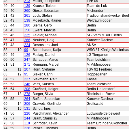
48
9
213
Müller, Josephine
TVB 09
49
40
139
Krause, Torben
Team de Luk
49
40
260
Giese, Sebastian
Michendorf
51
42
261
Lück, Stefan
Traditionshandwerker Beel
52
43
138
Mosebach, Rainer
Weltraumjogger
53
44
280
Siems, Gero
Berlin
54
45
150
Ewers, Marcus
Berlin
55
46
225
Zeidler, Michael
SG Stern MBVD Berlin
56
47
266
Neubert, Haig
Karower Dachse
57
48
224
Desrosiers, Joel
ANSA
58
10
99
Scheithauer, Katja
WSG 81 Königs Wusterha
59
49
126
Festag, Daniel
LG Tiergarten
60
50
247
Schaude, Marco
TeamLeichtsinn
61
51
271
Reimann, Marcel
MiMiMimooosen
62
11
207
Horn, Stefanie
TSV 92 Freiberg
63
12
95
Sieker, Carin
Hoppegarten
64
52
227
Siekmann, Ralf
Kassel
65
53
246
Voss, Karsten
TeamLeichtsinn
66
54
208
Graßhoff, Holger
Berlin-Hellersdorf
67
13
278
Burger, Silvia
Rheinische Rover
68
55
264
Seifert, Sebastian
Karower Dachse
69
14
206
Orawetz, Gerlinde
Greifswald
70
15
131
Schott, Ines
71
56
226
Puschmann, Alexander
Ludwigsfelde bewegt
72
57
244
Uram, Stanislav
MiMiMimoosen
73
58
110
Schröder, Kevin
Team Erdinger Alkoholfrei
74
59
228
Penzel, Thomas
Berlin