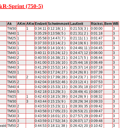
&R-Sprint (750-5)
Ak
AKm
AKw
Endzeit
Schwimmzeit
Laufzeit
Rückst.
Bem
WB
TW30
1
0:34:11
0:12:18( 1 )
0:21:53( 3 )
0:00:00
3
TM40
1
0:35:29
0:13:58( 5 )
0:21:31( 2 )
0:01:18
3
TM25
1
0:35:58
0:14:47( 7 )
0:21:11( 1 )
0:01:47
3
TM35
1
0:37:33
0:13:14( 2 )
0:24:19( 6 )
0:03:22
3
TM30
1
0:38:56
0:14:10( 6 )
0:24:46( 11 )
0:04:45
3
TM45
1
0:40:11
0:15:24( 12 )
0:24:47( 12 )
0:06:00
3
TM40
2
0:40:55
0:16:38( 21 )
0:24:17( 5 )
0:06:44
3
TM55
1
0:41:00
0:15:16( 10 )
0:25:44( 16 )
0:06:49
3
TM40
3
0:41:29
0:15:52( 14 )
0:25:37( 14 )
0:07:18
3
TM20
1
0:41:50
0:17:24( 27 )
0:24:26( 8 )
0:07:39
3
TW30
2
0:42:02
0:17:39( 28 )
0:24:23( 7 )
0:07:51
3
TM35
2
0:42:04
0:18:52( 46 )
0:23:12( 4 )
0:07:53
3
TM40
4
0:42:08
0:15:33( 13 )
0:26:35( 18 )
0:07:57
3
TM40
5
0:42:18
0:13:29( 3 )
0:28:49( 41 )
0:08:07
3
TW25
1
0:42:43
0:18:15( 39 )
0:24:28( 9 )
0:08:32
3
TW30
3
0:43:44
0:15:15( 9 )
0:28:29( 34 )
0:09:33
3
TM30
2
0:43:53
0:15:23( 11 )
0:28:30( 35 )
0:09:42
3
TM50
1
0:43:58
0:17:05( 23 )
0:26:53( 21 )
0:09:47
3
TM30
3
0:43:58
0:16:01( 15 )
0:27:57( 29 )
0:09:47
3
TM35
3
0:43:59
0:17:52( 34 )
0:26:07( 17 )
0:09:48
3
wald
TM50
2
0:44:53
0:18:11( 38 )
0:26:42( 20 )
0:10:42
3