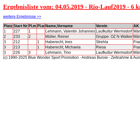
Ergebnisliste vom: 04.05.2019 - Rio-Lauf2019 - 6
weitere Ergebnisse >>
Platz
Start Nr
Pl.m
Pl.w
Name,Vorname
Verein
AK
1
227
1
Lehmann, Valentin Johannes
Laufkultur Wermsdorf
Män
2
233
2
Müller, Reiner
Gruppe: OZ N-Walker
Män
3
212
1
Haberecht, Ines
Strehla
Fra
3
213
1
Haberecht, Michaela
Riesa
Fra
3
226
3
Lehmann, Tino
Laufkultur Wermsdorf
Män
(c) 1990-2025 Blue Wonder Sport Promotion - Andreas Burow - Zeitnahme & Au