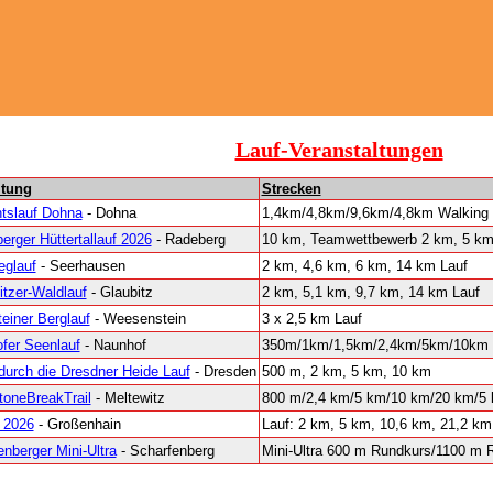
Lauf-Veranstaltungen
ltung
Strecken
tslauf Dohna
- Dohna
1,4km/4,8km/9,6km/4,8km Walking
erger Hüttertallauf 2026
- Radeberg
10 km, Teamwettbewerb 2 km, 5 km
eglauf
- Seerhausen
2 km, 4,6 km, 6 km, 14 km Lauf
itzer-Waldlauf
- Glaubitz
2 km, 5,1 km, 9,7 km, 14 km Lauf
iner Berglauf
- Weesenstein
3 x 2,5 km Lauf
fer Seenlauf
- Naunhof
350m/1km/1,5km/2,4km/5km/10km L
durch die Dresdner Heide Lauf
- Dresden
500 m, 2 km, 5 km, 10 km
toneBreakTrail
- Meltewitz
800 m/2,4 km/5 km/10 km/20 km/5 
 2026
- Großenhain
Lauf: 2 km, 5 km, 10,6 km, 21,2 km
enberger Mini-Ultra
- Scharfenberg
Mini-Ultra 600 m Rundkurs/1100 m 