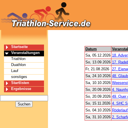
Startseite
Datum
Veransta
Veranstaltungen
Sa, 05.12.2026
18. Adven
Triathlon
So, 13.09.2026
17. Radeb
Duathlon
Fr, 21.08.2026
27. Eierw
Lauf
Sa, 24.10.2026
48. Glaub
sonstiges
Startlisten
Sa, 10.10.2026
Weesenste
Ergebnisse
So, 20.09.2026
4. Naunho
So, 20.09.2026
49. Quer 
So, 15.11.2026
4. SHC S
So, 04.10.2026
Röderlauf
Sa, 31.10.2026
2. Scharf