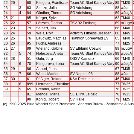
22
20
68
Klingora, Frantiszek
Team AC Start Karlovy Vary
85
TM20
23
3
63
Stoltze, Julia
SG Adelsberg
88
wJun
24
4
84
Günther, Theres
SG Adelsberg
89
wJugA
25
21
85
Kärger, Sylvio
63
TM40
26
22
57
Lötzsch, Florian
TSV 92 Freiberg
89
mJugA
27
23
79
Salbert, Dirk
66
TM40
28
24
59
Wels, Rolf
Activcity Fittness Dresden
60
TM45
29
25
76
Laugwitz, Matthias
Triathlon Spreewald EV
65
TM40
30
26
95
Fuchs, Andreas
77
TM25
31
27
89
Wieland, Gabriel
SV Elbland Coswig
89
mJugA
32
5
74
Holecova, Aneta
Team AC Start Karlovy Vary
89
wJugA
33
28
51
Guhr, Jörg
OSSV Kamenz
66
TM40
34
6
70
Klingorova, Irena
Team AC Start Karlovy Vary
90
wJugA
35
29
86
Ahnert, Jens
67
TM35
36
7
66
Weps, Madlen
SV Neptun 08
88
wJun
37
30
61
Pößiger, Roland
KSV Reichelsheim
46
TM60
38
8
899
Herrmann, Christine
77
TW25
39
9
65
Brendel, Katrin
78
TW25
81
Mendel, Maria
SC DHfK Leipzig
70
TW35
90
König, Robert
SV Halle
79
TM25
(c) 1990-2025 Blue Wonder Sport Promotion - Andreas Burow - Zeitnahme & Au