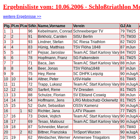
Ergebnisliste vom: 10.06.2006 - Schloßtriathlon M
weitere Ergebnisse >>
Plg.
Pl.m
Pl.w
StNr.
Name,Vorname
Verein
GJ
Ak
1
1
96
Kebelmann, Conrad
Schneeberger TV
79
TM25
2
2
91
Birkholz, Carsten
SISU Berlin
75
TM30
3
3
93
Lindner, Stefan
SC Riesa Triathlon
82
TM20
4
4
83
Hünig, Matthias
TSV Flöha 1848
87
mJun
5
5
67
Pejsar, Jaroslav
Team AC Start Karlovy Vary
84
TM20
6
6
78
Hopfmann, Franz
SG Falkenstein
81
TM25
7
7
71
Baca, Jan
Team AC Start Karlovy Vary
88
mJun
8
8
64
Beer, Jonas
TSV Flöha1848
87
mJun
9
9
75
Hey, Rene
SC DHFK Leipzig
90
mJugA
10
10
94
Altner, Peter
USV-Halle
61
TM45
11
11
72
Trapp, Lukasz
Team AC Start Karlovy Vary
89
mJugA
12
12
80
Sarfert, Rene
TV Dresden
81
TM25
13
13
88
Schulze, Florian
SV Elbland Coswig
88
mJun
14
14
54
Hoffmann, Jens
LRG Mobschatz-Ockerwitz
81
TM25
15
15
52
Guhr, Sebastian
OSSV Kamenz
90
mJugA
16
1
92
Richter, Jana
LATV Plauen
77
TW25
17
16
73
Didek, Vojtich
Team AC Start Karlovy Vary
90
mJugA
18
17
69
Tesao, Matousz
Team AC Start Karlovy Vary
90
mJugA
19
18
87
Schneider, Marcel
65
TM40
20
2
82
Bittner, Franziska
TriSport Wurzen
90
wJugA
21
19
62
Weidacher, Werner
Ammersee Triagators
59
TM45