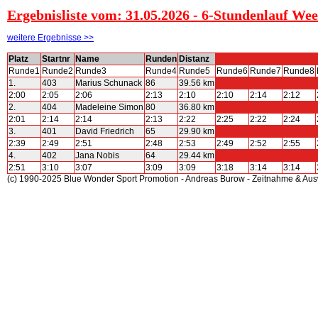
Ergebnisliste vom: 31.05.2026 - 6-Stundenlauf We
weitere Ergebnisse >>
Platz
Startnr
Name
Runden
Distanz
Runde1
Runde2
Runde3
Runde4
Runde5
Runde6
Runde7
Runde8
1.
403
Marius Schunack
86
39.56 km
2:00
2:05
2:06
2:13
2:10
2:10
2:14
2:12
2.
404
Madeleine Simon
80
36.80 km
2:01
2:14
2:14
2:13
2:22
2:25
2:22
2:24
3.
401
David Friedrich
65
29.90 km
2:39
2:49
2:51
2:48
2:53
2:49
2:52
2:55
4.
402
Jana Nobis
64
29.44 km
2:51
3:10
3:07
3:09
3:09
3:18
3:14
3:14
(c) 1990-2025 Blue Wonder Sport Promotion - Andreas Burow - Zeitnahme & Au