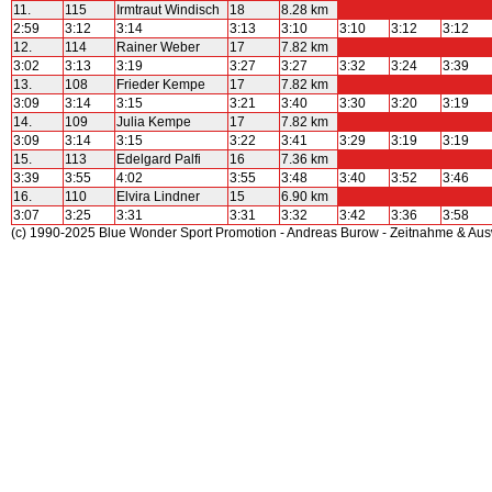
11.
115
Irmtraut Windisch
18
8.28 km
2:59
3:12
3:14
3:13
3:10
3:10
3:12
3:12
12.
114
Rainer Weber
17
7.82 km
3:02
3:13
3:19
3:27
3:27
3:32
3:24
3:39
13.
108
Frieder Kempe
17
7.82 km
3:09
3:14
3:15
3:21
3:40
3:30
3:20
3:19
14.
109
Julia Kempe
17
7.82 km
3:09
3:14
3:15
3:22
3:41
3:29
3:19
3:19
15.
113
Edelgard Palfi
16
7.36 km
3:39
3:55
4:02
3:55
3:48
3:40
3:52
3:46
16.
110
Elvira Lindner
15
6.90 km
3:07
3:25
3:31
3:31
3:32
3:42
3:36
3:58
(c) 1990-2025 Blue Wonder Sport Promotion - Andreas Burow - Zeitnahme & Au