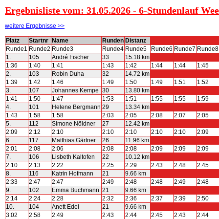
Ergebnisliste vom: 31.05.2026 - 6-Stundenlauf We
weitere Ergebnisse >>
Platz
Startnr
Name
Runden
Distanz
Runde1
Runde2
Runde3
Runde4
Runde5
Runde6
Runde7
Runde8
1.
105
André Fischer
33
15.18 km
1:36
1:40
1:41
1:43
1:42
1:44
1:44
1:45
2.
103
Robin Duha
32
14.72 km
1:39
1:42
1:46
1:49
1:50
1:49
1:51
1:52
3.
107
Johannes Kempe
30
13.80 km
1:41
1:50
1:47
1:53
1:51
1:55
1:55
1:59
4.
101
Helene Bergmann
29
13.34 km
1:43
1:58
1:58
2:03
2:05
2:08
2:07
2:05
5.
112
Simone Nöldner
27
12.42 km
2:09
2:12
2:10
2:10
2:10
2:10
2:10
2:09
6.
117
Matthias Gärtner
26
11.96 km
2:01
2:08
2:06
2:08
2:08
2:09
2:09
2:09
7.
106
Lisbeth Kaltofen
22
10.12 km
2:10
2:13
2:22
2:25
2:29
2:43
2:48
2:45
8.
116
Katrin Hofmann
21
9.66 km
2:33
2:47
2:47
2:49
2:48
2:48
2:49
2:48
9.
102
Emma Buchmann
21
9.66 km
2:14
2:24
2:28
2:32
2:36
2:37
2:39
2:50
10.
104
Anett Edel
21
9.66 km
3:02
2:58
2:49
2:43
2:44
2:45
2:43
2:44