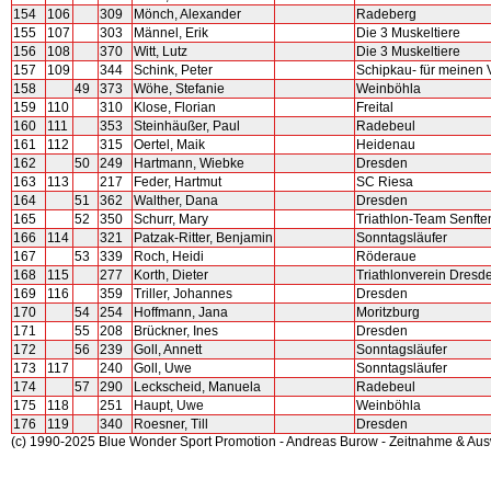
154
106
309
Mönch, Alexander
Radeberg
155
107
303
Männel, Erik
Die 3 Muskeltiere
156
108
370
Witt, Lutz
Die 3 Muskeltiere
157
109
344
Schink, Peter
Schipkau- für meinen 
158
49
373
Wöhe, Stefanie
Weinböhla
159
110
310
Klose, Florian
Freital
160
111
353
Steinhäußer, Paul
Radebeul
161
112
315
Oertel, Maik
Heidenau
162
50
249
Hartmann, Wiebke
Dresden
163
113
217
Feder, Hartmut
SC Riesa
164
51
362
Walther, Dana
Dresden
165
52
350
Schurr, Mary
Triathlon-Team Senfte
166
114
321
Patzak-Ritter, Benjamin
Sonntagsläufer
167
53
339
Roch, Heidi
Röderaue
168
115
277
Korth, Dieter
Triathlonverein Dresd
169
116
359
Triller, Johannes
Dresden
170
54
254
Hoffmann, Jana
Moritzburg
171
55
208
Brückner, Ines
Dresden
172
56
239
Goll, Annett
Sonntagsläufer
173
117
240
Goll, Uwe
Sonntagsläufer
174
57
290
Leckscheid, Manuela
Radebeul
175
118
251
Haupt, Uwe
Weinböhla
176
119
340
Roesner, Till
Dresden
(c) 1990-2025 Blue Wonder Sport Promotion - Andreas Burow - Zeitnahme & Au