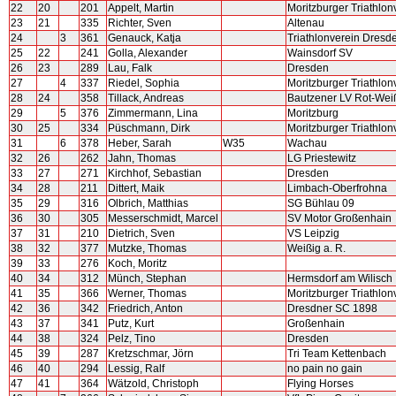
22
20
201
Appelt, Martin
Moritzburger Triathlon
23
21
335
Richter, Sven
Altenau
24
3
361
Genauck, Katja
Triathlonverein Dresd
25
22
241
Golla, Alexander
Wainsdorf SV
26
23
289
Lau, Falk
Dresden
27
4
337
Riedel, Sophia
Moritzburger Triathlon
28
24
358
Tillack, Andreas
Bautzener LV Rot-Wei
29
5
376
Zimmermann, Lina
Moritzburg
30
25
334
Püschmann, Dirk
Moritzburger Triathlon
31
6
378
Heber, Sarah
W35
Wachau
32
26
262
Jahn, Thomas
LG Priestewitz
33
27
271
Kirchhof, Sebastian
Dresden
34
28
211
Dittert, Maik
Limbach-Oberfrohna
35
29
316
Olbrich, Matthias
SG Bühlau 09
36
30
305
Messerschmidt, Marcel
SV Motor Großenhain
37
31
210
Dietrich, Sven
VS Leipzig
38
32
377
Mutzke, Thomas
Weißig a. R.
39
33
276
Koch, Moritz
40
34
312
Münch, Stephan
Hermsdorf am Wilisch
41
35
366
Werner, Thomas
Moritzburger Triathlon
42
36
342
Friedrich, Anton
Dresdner SC 1898
43
37
341
Putz, Kurt
Großenhain
44
38
324
Pelz, Tino
Dresden
45
39
287
Kretzschmar, Jörn
Tri Team Kettenbach
46
40
294
Lessig, Ralf
no pain no gain
47
41
364
Wätzold, Christoph
Flying Horses