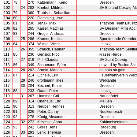
101
78
270
Kattermann, Keno
Dresden
102
24
282
Knebel, Mildred
SV Elbland Coswig-Me
103
79
360
Trobisch, Sebastian
104
80
220
Flemming, Uwe
105
81
230
Jenak, Max
Triathlon Team Lausitz
106
82
265
Kaiser, Matthias
SV Dresden Mitte Abt.
107
83
244
Gregor, Andreas
Dresden
108
25
286
Kramer, Kristina
Sportfreunde Ottendorf
109
84
374
Wuttke, Victor
Leipzig
110
26
355
Strauch, Hannah
Triathlon-Team Senfte
111
85
236
Gensior, Nico
krasse Herde
112
27
319
P lfi, Claudia
SV Stahl Coswig
113
86
349
Schumann, Björn
powerd by Boston Scien
114
28
202
Arnold, Marlen
no pain no gain
115
87
214
Eichele, Erik
Feuerwahrverein Weix
116
29
246
großmann, Ines
Welxande
117
30
204
Bechert, Kristin
Dresden
118
88
233
Gauer, Peter
Leipzig
119
31
267
Hammer, Grit
Naundörfel
120
89
314
Obenaus, Eric
Meißen
121
90
313
Neuber, Hennes
Dresden
122
91
326
Peter, Danny
Neukieritzsch
123
92
278
König, Alexander
Dresden
124
32
272
Kirschke, Anna
Kohlmeisenteam
125
93
242
Göres, Jens
Radeburg
126
33
293
Lenk, Theresa
Dresden