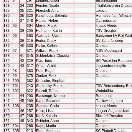
127
94
297
Lindner, Albert
Eisenmänner
128
34
223
Förster, Nicole
Triathlonverein Dresd
129
35
221
Florstedt, Anja
Leipzig
130
36
320
Paternoga, Selenia
Hermsdorf am Wilisch
131
37
248
Hanso, Helen
Das muss so!
132
95
304
Meyer, Frank
krasse Herde
133
38
255
Hofmann, Katrin
TSV Dresden
134
96
363
Warmuth, Uwe
Bautzener LV Rot-Wei
135
39
216
Feder, Caisy
SV Scharfenberg
136
40
333
Putke, Kathrin
Dresden
137
97
371
Wittwer, Frank
MSV Meusegast
138
41
345
Schlenkrich, Claudia
Dresden
139
42
329
Pfau, Ines
SC Poseidon Radebeu
140
43
317
Omen, Astrid
thegoodrunninglife
141
98
383
Pohl, Edgar
Dresden
142
99
375
Zenker, Felix
Dresden
143
100
382
Kreische, Stephan
144
101
243
Gursinsky, Frank
TSV Reichenberg/ Box
145
102
322
Patzelt, Tobias
Weinböhla
146
44
203
Bassenge, Ivonne
Radebeul
147
45
269
Kaps, Susanne
To slow to go pro
148
103
235
Gensior, Carlo
krasse Herde
149
46
257
Hilse, Lisa
Liegau-Augustusbad
150
47
288
Kroß, Kathrin
Skizunft Dresden
151
48
343
Schiefer, Anne
Dresden
152
104
268
Kaps, Martin
Dresden
153
105
213
Ebert, Andreas
SC Einheit Dresden