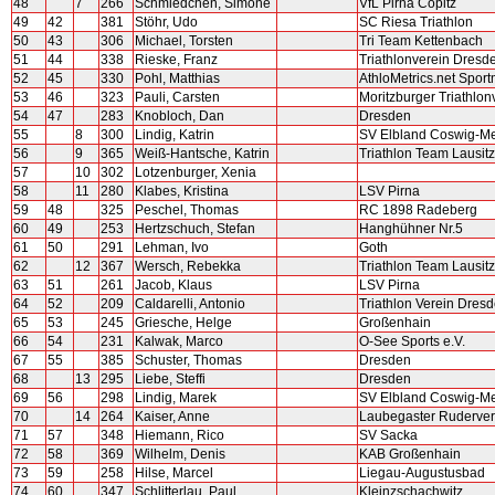
48
7
266
Schmiedchen, Simone
VfL Pirna Copitz
49
42
381
Stöhr, Udo
SC Riesa Triathlon
50
43
306
Michael, Torsten
Tri Team Kettenbach
51
44
338
Rieske, Franz
Triathlonverein Dresd
52
45
330
Pohl, Matthias
AthloMetrics.net Sport
53
46
323
Pauli, Carsten
Moritzburger Triathlon
54
47
283
Knobloch, Dan
Dresden
55
8
300
Lindig, Katrin
SV Elbland Coswig-Me
56
9
365
Weiß-Hantsche, Katrin
Triathlon Team Lausitz
57
10
302
Lotzenburger, Xenia
58
11
280
Klabes, Kristina
LSV Pirna
59
48
325
Peschel, Thomas
RC 1898 Radeberg
60
49
253
Hertzschuch, Stefan
Hanghühner Nr.5
61
50
291
Lehman, Ivo
Goth
62
12
367
Wersch, Rebekka
Triathlon Team Lausitz
63
51
261
Jacob, Klaus
LSV Pirna
64
52
209
Caldarelli, Antonio
Triathlon Verein Dres
65
53
245
Griesche, Helge
Großenhain
66
54
231
Kalwak, Marco
O-See Sports e.V.
67
55
385
Schuster, Thomas
Dresden
68
13
295
Liebe, Steffi
Dresden
69
56
298
Lindig, Marek
SV Elbland Coswig-Me
70
14
264
Kaiser, Anne
Laubegaster Ruderver
71
57
348
Hiemann, Rico
SV Sacka
72
58
369
Wilhelm, Denis
KAB Großenhain
73
59
258
Hilse, Marcel
Liegau-Augustusbad
74
60
347
Schlitterlau, Paul
Kleinzschachwitz