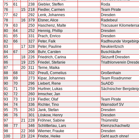
75
61
238
Giebler, Steffen
Roda
76
15
218
Fiedler, Carmen
Team Pirate
77
62
292
Lenk, Johannes
Dresden
78
16
379
Elsner, Alice
Radebeul
79
63
250
Haschenz, Malte
Tracuauer Kilometers
80
64
252
Hennig, Phillip
Dresden
81
65
331
Prach, Enrico
Dresden
82
66
327
Peter, Falk
Radfreunde Vorgebirg
83
17
328
Peter, Pauline
Neukieritzsch
84
67
206
Buhr, Carsten
Buschläufer
85
18
226
Friedrich, Carina
Skizunft Dresden
86
19
225
Friedel, Stefanie
Triathlonverein Dresd
87
20
311
Terne, Maika
88
68
332
Preuß, Cornelius
Großenhain
89
69
273
Kipar, Johannes
Team Roadrunner
90
70
296
Liebert, Rene
SuADD
91
71
259
Hurtner, Lukas
Sächsischer Bergstei
92
72
260
Irmscher, Jan
93
73
219
Fiedler, Olaf
Team Pirate
94
74
336
Richter, Tino
Wainsdorf SV
95
75
263
Jank, Stefan
Dresden
96
76
301
Löskow, Henry
Dresden
97
21
228
Fröhner, Sabine
Thümmlitz
98
77
346
Schlitterlau, Lars
Kleinzschachwitz
98
22
368
Wiemer, Frauke
Dresden
100
23
224
Friebe, Heike
Geht auch ohne!