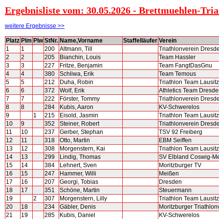
Ergebnisliste vom: 30.05.2026 - Brettmuehlen-Tria
weitere Ergebnisse >>
Platz
Plm
Plw
StNr.
Name,Vorname
Staffelläufer
Verein
1
1
200
Altmann, Till
Triathlonverein Dresd
2
2
205
Bianchin, Louis
Team Hassler
3
3
227
Fritze, Benjamin
Team FangtDasGnu
4
4
380
Schliwa, Erik
Team Temous
5
5
212
Duha, Robin
Triathlon Team Lausitz
6
6
372
Wolf, Erik
Athletics Team Dresd
7
7
222
Förster, Tommy
Triathlonverein Dresd
8
8
284
Kubis, Aaron
KV-Schwerelos
9
1
215
Eisold, Jasmin
Triathlon Team Lausitz
10
9
352
Steiner, Robert
Triathlonverein Dresd
11
10
237
Gerber, Stephan
TSV 92 Freiberg
12
11
318
Otto, Martin
EBM Seiffen
13
12
308
Morgenstern, Kai
Triathlon Team Lausitz
14
13
299
Lindig, Thomas
SV Elbland Coswig-Me
15
14
384
Lehnert, Sven
Moritzburger TV
16
15
247
Hammer, Willi
Meißen
17
16
207
Georgi, Tobias
Dresden
18
17
351
Schöne, Martin
Steuermann
19
2
307
Morgenstern, Lilly
Triathlon Team Lausitz
20
18
234
Gäbler, Denis
Moritzburger Triathlon
21
19
285
Kubis, Daniel
KV-Schwerelos