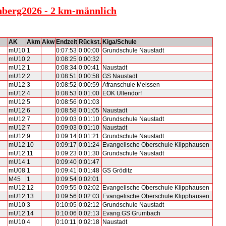
enberg2026 - 2 km-männlich
AK
Akm
Akw
Endzeit
Rückst.
Kiga/Schule
mU10
1
0:07:53
0:00:00
Grundschule Naustadt
mU10
2
0:08:25
0:00:32
mU12
1
0:08:34
0:00:41
Naustadt
mU12
2
0:08:51
0:00:58
GS Naustadt
mU12
3
0:08:52
0:00:59
Afranschule Meissen
mU12
4
0:08:53
0:01:00
EOK Ullendorf
mU12
5
0:08:56
0:01:03
mU12
6
0:08:58
0:01:05
Naustadt
mU12
7
0:09:03
0:01:10
Grundschule Naustadt
mU12
7
0:09:03
0:01:10
Naustadt
mU12
9
0:09:14
0:01:21
Grundschule Naustadt
mU12
10
0:09:17
0:01:24
Evangelische Oberschule Klipphausen
mU12
11
0:09:23
0:01:30
Grundschule Naustadt
mU14
1
0:09:40
0:01:47
mU08
1
0:09:41
0:01:48
GS Gröditz
M45
1
0:09:54
0:02:01
mU12
12
0:09:55
0:02:02
Evangelische Oberschule Klipphausen
mU12
13
0:09:56
0:02:03
Evangelische Oberschule Klipphausen
mU10
3
0:10:05
0:02:12
Grundschule Naustadt
mU12
14
0:10:06
0:02:13
Evang.GS Grumbach
mU10
4
0:10:11
0:02:18
Naustadt