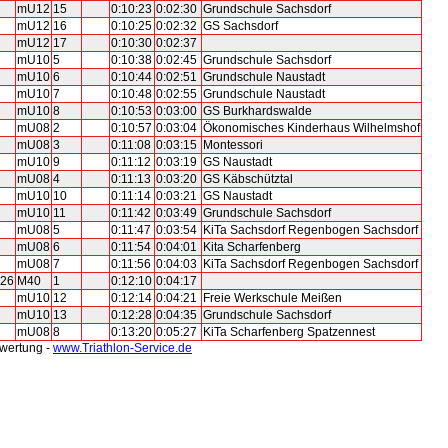
mU12
15
0:10:23
0:02:30
Grundschule Sachsdorf
mU12
16
0:10:25
0:02:32
GS Sachsdorf
mU12
17
0:10:30
0:02:37
mU10
5
0:10:38
0:02:45
Grundschule Sachsdorf
mU10
6
0:10:44
0:02:51
Grundschule Naustadt
mU10
7
0:10:48
0:02:55
Grundschule Naustadt
mU10
8
0:10:53
0:03:00
GS Burkhardswalde
mU08
2
0:10:57
0:03:04
Ökonomisches Kinderhaus Wilhelmshof
mU08
3
0:11:08
0:03:15
Montessori
mU10
9
0:11:12
0:03:19
GS Naustadt
mU08
4
0:11:13
0:03:20
GS Käbschütztal
mU10
10
0:11:14
0:03:21
GS Naustadt
mU10
11
0:11:42
0:03:49
Grundschule Sachsdorf
mU08
5
0:11:47
0:03:54
KiTa Sachsdorf Regenbogen Sachsdorf
mU08
6
0:11:54
0:04:01
Kita Scharfenberg
mU08
7
0:11:56
0:04:03
KiTa Sachsdorf Regenbogen Sachsdorf
026
M40
1
0:12:10
0:04:17
mU10
12
0:12:14
0:04:21
Freie Werkschule Meißen
mU10
13
0:12:28
0:04:35
Grundschule Sachsdorf
mU08
8
0:13:20
0:05:27
KiTa Scharfenberg Spatzennest
swertung -
www.Triathlon-Service.de