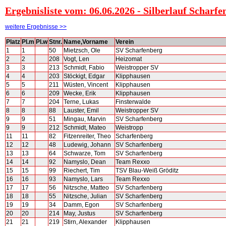
Ergebnisliste vom: 06.06.2026 - Silberlauf Scharf
weitere Ergebnisse >>
Platz
Pl.m
Pl.w
Stnr.
Name,Vorname
Verein
1
1
50
Mietzsch, Ole
SV Scharfenberg
2
2
208
Vogt, Len
Heizomat
3
3
213
Schmidt, Fabio
Weistropper SV
4
4
203
Stöckigt, Edgar
Klipphausen
5
5
211
Wüsten, Vincent
Klipphausen
6
6
209
Wecke, Erik
Klipphausen
7
7
204
Terne, Lukas
Finsterwalde
8
8
88
Lauster, Emil
Weistropper SV
9
9
51
Mingau, Marvin
SV Scharfenberg
9
9
212
Schmidt, Mateo
Weistropp
11
11
82
Fitzenreiter, Theo
Scharfenberg
12
12
48
Ludewig, Johann
SV Scharfenberg
13
13
64
Schwarze, Tom
SV Scharfenberg
14
14
92
Namyslo, Dean
Team Rexxo
15
15
99
Riechert, Tim
TSV Blau-Weiß Gröditz
16
16
93
Namyslo, Lars
Team Rexxo
17
17
56
Nitzsche, Matteo
SV Scharfenberg
18
18
55
Nitzsche, Julian
SV Scharfenberg
19
19
34
Damm, Egon
SV Scharfenberg
20
20
214
May, Justus
SV Scharfenberg
21
21
219
Stirn, Alexander
Klipphausen