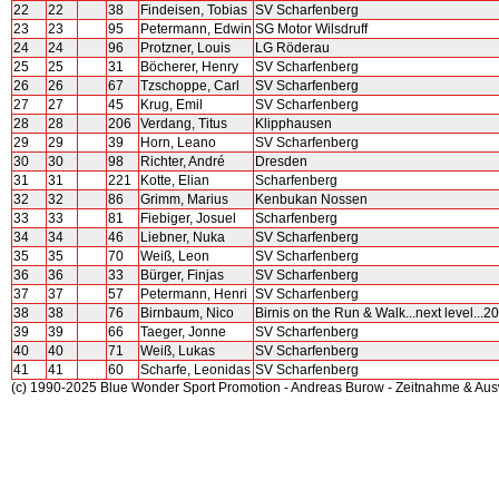
22
22
38
Findeisen, Tobias
SV Scharfenberg
23
23
95
Petermann, Edwin
SG Motor Wilsdruff
24
24
96
Protzner, Louis
LG Röderau
25
25
31
Böcherer, Henry
SV Scharfenberg
26
26
67
Tzschoppe, Carl
SV Scharfenberg
27
27
45
Krug, Emil
SV Scharfenberg
28
28
206
Verdang, Titus
Klipphausen
29
29
39
Horn, Leano
SV Scharfenberg
30
30
98
Richter, André
Dresden
31
31
221
Kotte, Elian
Scharfenberg
32
32
86
Grimm, Marius
Kenbukan Nossen
33
33
81
Fiebiger, Josuel
Scharfenberg
34
34
46
Liebner, Nuka
SV Scharfenberg
35
35
70
Weiß, Leon
SV Scharfenberg
36
36
33
Bürger, Finjas
SV Scharfenberg
37
37
57
Petermann, Henri
SV Scharfenberg
38
38
76
Birnbaum, Nico
Birnis on the Run & Walk...next level...2
39
39
66
Taeger, Jonne
SV Scharfenberg
40
40
71
Weiß, Lukas
SV Scharfenberg
41
41
60
Scharfe, Leonidas
SV Scharfenberg
(c) 1990-2025 Blue Wonder Sport Promotion - Andreas Burow - Zeitnahme & Au