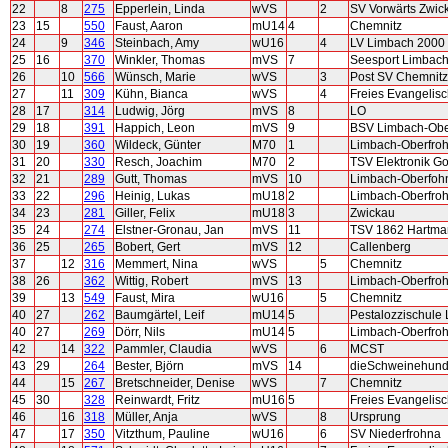
22
8
275
Epperlein, Linda
wVS
2
SV Vorwärts Zwic
23
15
550
Faust, Aaron
mU14
4
Chemnitz
24
9
346
Steinbach, Amy
wU16
4
LV Limbach 2000
25
16
370
Winkler, Thomas
mVS
7
Seesport Limbac
26
10
566
Wünsch, Marie
wVS
3
Post SV Chemnitz
27
11
309
Kühn, Bianca
wVS
4
Freies Evangelis
28
17
314
Ludwig, Jörg
mVS
8
LO
29
18
391
Happich, Leon
mVS
9
BSV Limbach-Obe
30
19
360
Wildeck, Günter
M70
1
Limbach-Oberfro
31
20
330
Resch, Joachim
M70
2
TSV Elektronik Go
32
21
289
Gutt, Thomas
mVS
10
Limbach-Oberfoh
33
22
296
Heinig, Lukas
mU18
2
Limbach-Oberfro
34
23
281
Giller, Felix
mU18
3
Zwickau
35
24
274
Elstner-Gronau, Jan
mVS
11
TSV 1862 Hartma
36
25
265
Bobert, Gert
mVS
12
Callenberg
37
12
316
Memmert, Nina
wVS
5
Chemnitz
38
26
362
Wittig, Robert
mVS
13
Limbach-Oberfro
39
13
549
Faust, Mira
wU16
5
Chemnitz
40
27
262
Baumgärtel, Leif
mU14
5
Pestalozzischule
40
27
269
Dörr, Nils
mU14
5
Limbach-Oberfro
42
14
322
Pammler, Claudia
wVS
6
MCST
43
29
264
Bester, Björn
mVS
14
dieSchweinehun
44
15
267
Bretschneider, Denise
wVS
7
Chemnitz
45
30
328
Reinwardt, Fritz
mU16
5
Freies Evangelis
46
16
318
Müller, Anja
wVS
8
Ursprung
47
17
350
Vitzthum, Pauline
wU16
6
SV Niederfrohna