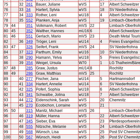
75
32
261
Bauer, Juliane
wVS
17
Albert Schweitze
76
33
34
Hartert, Sylvia
wVS
18
SV Niederfrohna
77
34
333
Rother, Leni
wU18
4
Albert-Schweitze
78
35
552
Planken, Anja
wVS
19
Limbach-Oberfro
79
44
351
Volkmann, Robert
mVS
22
Limbach-Oberfro
80
45
352
Walther, Hannes
mU16
6
Albert-Schweitze
81
46
551
Gerlach, Mario
mVS
23
Death Metal Touri
82
36
349
Tröger, Leni
wU14
4
Freies Evangelis
83
47
326
Seifert, Frank
mVS
24
SV Niederfrohna
84
37
323
Parthum, Emily
wU16
10
SV Niederfrohna
85
38
290
Hamann, Yelva
wU18
5
Freies Evangelis
86
39
354
Weigel, Ursula
W70
1
LG Thalheim/Bäre
87
48
285
Graw, Justus
mU14
8
Rochlitz
88
49
286
Graw, Matthias
mVS
25
Rochlitz
89
40
277
Fischer, Jana
wU14
5
Hartmannsdorf
90
41
334
Hartert, Annelie
wU14
6
SV Niederfrohna
91
42
325
Poferl, Sophia
wU18
6
Albert-Schweitze
92
43
341
Schwalbe, Jolina
wU18
7
Albert Schweitze
93
44
272
Eidenschink, Sarah
wVS
20
Chemnitz
94
45
270
Ecobichon, Lorraine
wVS
21
95
50
315
Manitz, Michael
mVS
26
Limbach-Oberfro
96
46
319
Müller, Hanna
wVS
22
Albert-Schweitze
97
47
345
Sieber, Eva
wVS
23
Pferdesportverei
98
48
555
Nitzsche, Melanie
wVS
24
Limbach-Oberfro
99
49
568
Wünsch, Lisa
wVS
25
Post SV Chemnitz
100
50
567
Wünsch, Heidi
wVS
26
Post SV Chemnitz