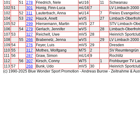
101
51
278
Friedrich, Nele
wU16
11
Schwanau
102
51
301
Honig, Finn-Luca
mU16
7
LV Limbach 2000
102
52
311
Lauterbach, Anna
wU14
7
Freies Evangelis
104
53
292
Hauck, Anett
wVS
27
Limbach-Oberfro
105
52
299
Hiersemann, Martin
mVS
27
STV Limbach-Obe
106
54
279
Gerlach, Jennifer
wVS
28
Limbach-Oberfro
107
53
327
Reichelt, Uwe
mVS
28
Heinrich Sportclu
108
55
266
Brabenetz, Jenna
wVS
29
LV Limbach 2000
109
54
276
Feyer, Luis
mVS
29
Dresden
110
55
317
Mothes, Wolfgang
M75
2
SV Reumtengrün
111
56
287
Graw, Simon
mU14
9
Rochlitz
112
56
307
Kirsch, Conny
W75
1
Frohburger TV Lau
113
57
268
Bunk, Udo
mVS
30
Heinrich Sportclu
(c) 1990-2025 Blue Wonder Sport Promotion - Andreas Burow - Zeitnahme & Au