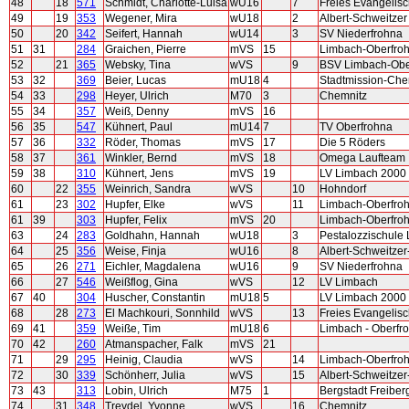
48
18
571
Schmidt, Charlotte-Luisa
wU16
7
Freies Evangelis
49
19
353
Wegener, Mira
wU18
2
Albert-Schweitze
50
20
342
Seifert, Hannah
wU14
3
SV Niederfrohna
51
31
284
Graichen, Pierre
mVS
15
Limbach-Oberfro
52
21
365
Websky, Tina
wVS
9
BSV Limbach-Obe
53
32
369
Beier, Lucas
mU18
4
Stadtmission-Che
54
33
298
Heyer, Ulrich
M70
3
Chemnitz
55
34
357
Weiß, Denny
mVS
16
56
35
547
Kühnert, Paul
mU14
7
TV Oberfrohna
57
36
332
Röder, Thomas
mVS
17
Die 5 Röders
58
37
361
Winkler, Bernd
mVS
18
Omega Laufteam
59
38
310
Kühnert, Jens
mVS
19
LV Limbach 2000
60
22
355
Weinrich, Sandra
wVS
10
Hohndorf
61
23
302
Hupfer, Elke
wVS
11
Limbach-Oberfro
61
39
303
Hupfer, Felix
mVS
20
Limbach-Oberfro
63
24
283
Goldhahn, Hannah
wU18
3
Pestalozzischule
64
25
356
Weise, Finja
wU16
8
Albert-Schweitze
65
26
271
Eichler, Magdalena
wU16
9
SV Niederfrohna
66
27
546
Weißflog, Gina
wVS
12
LV Limbach
67
40
304
Huscher, Constantin
mU18
5
LV Limbach 2000
68
28
273
El Machkouri, Sonnhild
wVS
13
Freies Evangelis
69
41
359
Weiße, Tim
mU18
6
Limbach - Oberfr
70
42
260
Atmanspacher, Falk
mVS
21
71
29
295
Heinig, Claudia
wVS
14
Limbach-Oberfro
72
30
339
Schönherr, Julia
wVS
15
Albert-Schweitze
73
43
313
Lobin, Ulrich
M75
1
Bergstadt Freiber
74
31
348
Treydel, Yvonne
wVS
16
Chemnitz