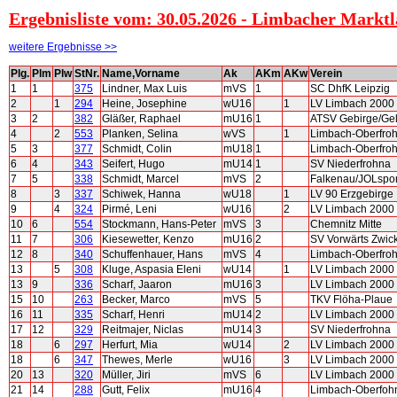
Ergebnisliste vom: 30.05.2026 - Limbacher Marktl
weitere Ergebnisse >>
Plg.
Plm
Plw
StNr.
Name,Vorname
Ak
AKm
AKw
Verein
1
1
375
Lindner, Max Luis
mVS
1
SC DhfK Leipzig
2
1
294
Heine, Josephine
wU16
1
LV Limbach 2000
3
2
382
Gläßer, Raphael
mU16
1
ATSV Gebirge/Gel
4
2
553
Planken, Selina
wVS
1
Limbach-Oberfro
5
3
377
Schmidt, Colin
mU18
1
Limbach-Oberfro
6
4
343
Seifert, Hugo
mU14
1
SV Niederfrohna
7
5
338
Schmidt, Marcel
mVS
2
Falkenau/JOLspor
8
3
337
Schiwek, Hanna
wU18
1
LV 90 Erzgebirge
9
4
324
Pirmé, Leni
wU16
2
LV Limbach 2000
10
6
554
Stockmann, Hans-Peter
mVS
3
Chemnitz Mitte
11
7
306
Kiesewetter, Kenzo
mU16
2
SV Vorwärts Zwic
12
8
340
Schuffenhauer, Hans
mVS
4
Limbach-Oberfro
13
5
308
Kluge, Aspasia Eleni
wU14
1
LV Limbach 2000
13
9
336
Scharf, Jaaron
mU16
3
LV Limbach 2000
15
10
263
Becker, Marco
mVS
5
TKV Flöha-Plaue
16
11
335
Scharf, Henri
mU14
2
LV Limbach 2000
17
12
329
Reitmajer, Niclas
mU14
3
SV Niederfrohna
18
6
297
Herfurt, Mia
wU14
2
LV Limbach 2000
18
6
347
Thewes, Merle
wU16
3
LV Limbach 2000
20
13
320
Müller, Jiri
mVS
6
LV Limbach 2000
21
14
288
Gutt, Felix
mU16
4
Limbach-Oberfoh