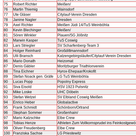
75
Robert Richter
Meißen/
76
Martin Thiemig
Wainsdorf
77
Ute Gläser
Citylauf-Verein Dresden
78
Janine Nagler
Dresden
79
Axel Richter
Meißen Jüdi 14/TuS Weinböhla
80
Kevin Blechinger
Meißen/
81
Sören Winkler
Plauen/SG Jößnitz
82
Marwin Kasper
TuS Coswig
83
Lars Striegler
SV Scharfenberg-Team 3
84
Holger Reinhard
Großdittmannsdorf
85
Ulli Bransch
Katzengebirgsläufer/Citylauf-Verein Dresden
86
Mario Donath
Heizomat
87
Denis Gäbler
Moritzburger Triathlonverein
88
Tina Eichner
Hyrox-Ehepaar/Krokofit
89
Stefan Noack gen. Gräfe
LG TuS Weinböhla
90
Lucas Popp
Popolny Express
91
Siva Eisold
HSV 1923 Pulsnitz
92
Mike Loske
UHC Döbeln
93
Stefan Wetzel
SV Elbland Coswig Meißen
94
Enrico Heber
Globalactive
95
Frank Schmidt
Schönborn/Ortrand
96
Stephan Sommer
Großenhain/
97
Mario Katzschke
Elbe Crew
98
Tobias Henze
Athleten Zum Vollkornsprudel ins Feinkostgewö
99
Oliver Freudenberg
Elbe Crew
100
Franziska Sachse
LG Priestewitz