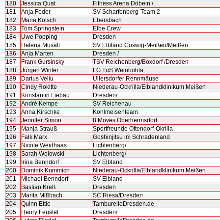
180
Jessica Quat
Fitness Arena Döbeln /
181
Anja Feder
SV Scharfenberg-Team 2
182
Maria Kotsch
Ebersbach
183
Tom Springstein
Elbe Crew
184
Uwe Pöpping
Dresden
185
Helena Musall
SV Elbland Coswig-Meißen/Meißen
186
Anja Marten
Dresden /
187
Frank Gursinsky
TSV Reichenberg/Boxdorf /Dresden
188
Jürgen Winter
LG TuS Weinböhla
189
Darius Veliu
Ullersdorfer Rennmäuse
190
Cindy Rokitte
Niederau-Ockrilla/Elblandklinikum Meißen
191
Konstantin Liebau
Dresden/
192
André Kempe
SV Reichenau
193
Anna Kirschke
Kohlmeisenteam
194
Jennifer Simon
8 Moves Oberhermsdorf
195
Manja Strauß
Sportfreunde Ottendorf-Okrilla
196
Falk Marx
Goshinjitsu im Schradenland
197
Nicole Weidhaas
Lichtenberg/
198
Sarah Wolowski
Lichtenberg/
199
Irina Benndorf
SV Elbland
200
Dominik Kummich
Niederau-Ockrilla/Elblandklinikum Meißen
201
Michael Benndorf
SV Elbland
202
Bastian Kreß
Dresden
203
Marita Mißbach
SC Riesa/Dresden
204
Quinn Ettle
TamburelloDresden.de
205
Henry Feustel
Dresden/