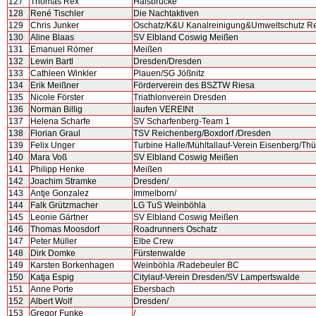
127
Thomas Rex
Halsbrücke
128
René Tischler
Die Nachtaktiven
129
Chris Junker
Oschatz/K&U Kanalreinigung&Umweltschutz 
130
Aline Blaas
SV Elbland Coswig Meißen
131
Emanuel Römer
Meißen
132
Lewin Bartl
Dresden/Dresden
133
Cathleen Winkler
Plauen/SG Jößnitz
134
Erik Meißner
Förderverein des BSZTW Riesa
135
Nicole Förster
Triathlonverein Dresden
136
Norman Billig
laufen VEREINt
137
Helena Scharfe
SV Scharfenberg-Team 1
138
Florian Graul
TSV Reichenberg/Boxdorf /Dresden
139
Felix Unger
Turbine Halle/Mühltallauf-Verein Eisenberg/Thü
140
Mara Voß
SV Elbland Coswig Meißen
141
Philipp Henke
Meißen
142
Joachim Stramke
Dresden/
143
Antje Gonzalez
Immelborn/
144
Falk Grützmacher
LG TuS Weinböhla
145
Leonie Gärtner
SV Elbland Coswig Meißen
146
Thomas Moosdorf
Roadrunners Oschatz
147
Peter Müller
Elbe Crew
148
Dirk Domke
Fürstenwalde
149
Karsten Borkenhagen
Weinböhla /Radebeuler BC
150
Katja Espig
Citylauf-Verein Dresden/SV Lampertswalde
151
Anne Porte
Ebersbach
152
Albert Wolf
Dresden/
153
Gregor Funke
/