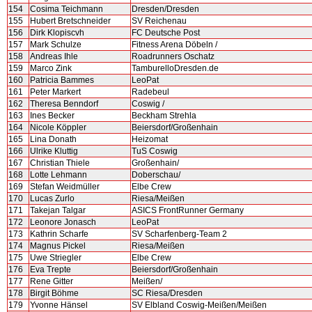
154
Cosima Teichmann
Dresden/Dresden
155
Hubert Bretschneider
SV Reichenau
156
Dirk Klopiscvh
FC Deutsche Post
157
Mark Schulze
Fitness Arena Döbeln /
158
Andreas Ihle
Roadrunners Oschatz
159
Marco Zink
TamburelloDresden.de
160
Patricia Bammes
LeoPat
161
Peter Markert
Radebeul
162
Theresa Benndorf
Coswig /
163
Ines Becker
Beckham Strehla
164
Nicole Köppler
Beiersdorf/Großenhain
165
Lina Donath
Heizomat
166
Ulrike Kluttig
TuS Coswig
167
Christian Thiele
Großenhain/
168
Lotte Lehmann
Doberschau/
169
Stefan Weidmüller
Elbe Crew
170
Lucas Zurlo
Riesa/Meißen
171
Takejan Talgar
ASICS FrontRunner Germany
172
Leonore Jonasch
LeoPat
173
Kathrin Scharfe
SV Scharfenberg-Team 2
174
Magnus Pickel
Riesa/Meißen
175
Uwe Striegler
Elbe Crew
176
Eva Trepte
Beiersdorf/Großenhain
177
Rene Gitter
Meißen/
178
Birgit Böhme
SC Riesa/Dresden
179
Yvonne Hänsel
SV Elbland Coswig-Meißen/Meißen