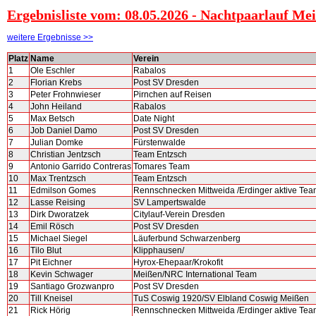
Ergebnisliste vom: 08.05.2026 - Nachtpaarlauf Me
weitere Ergebnisse >>
Platz
Name
Verein
1
Ole Eschler
Rabalos
2
Florian Krebs
Post SV Dresden
3
Peter Frohnwieser
Pirnchen auf Reisen
4
John Heiland
Rabalos
5
Max Betsch
Date Night
6
Job Daniel Damo
Post SV Dresden
7
Julian Domke
Fürstenwalde
8
Christian Jentzsch
Team Entzsch
9
Antonio Garrido Contreras
Tomares Team
10
Max Trentzsch
Team Entzsch
11
Edmilson Gomes
Rennschnecken Mittweida /Erdinger aktive Tea
12
Lasse Reising
SV Lampertswalde
13
Dirk Dworatzek
Citylauf-Verein Dresden
14
Emil Rösch
Post SV Dresden
15
Michael Siegel
Läuferbund Schwarzenberg
16
Tilo Blut
Klipphausen/
17
Pit Eichner
Hyrox-Ehepaar/Krokofit
18
Kevin Schwager
Meißen/NRC International Team
19
Santiago Grozwanpro
Post SV Dresden
20
Till Kneisel
TuS Coswig 1920/SV Elbland Coswig Meißen
21
Rick Hörig
Rennschnecken Mittweida /Erdinger aktive Tea