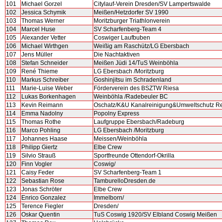
101
Michael Gorzel
Citylauf-Verein Dresden/SV Lampertswalde
102
Jessica Schymik
Meißen/Hetzdorfer SV 1990
103
Thomas Werner
Moritzburger Triathlonverein
104
Marcel Huse
SV Scharfenberg-Team 4
105
Alexander Vetter
Coswiger Laufbuben
106
Michael Wirthgen
Weißig am Raschütz/LG Ebersbach
107
Jens Müller
Die Nachtaktiven
108
Stefan Schneider
Meißen Jüdi 14/TuS Weinböhla
109
René Thieme
LG Ebersbach /Moritzburg
110
Markus Schreiber
Goshinjitsu im Schradenland
111
Marie-Luise Weber
Förderverein des BSZTW Riesa
112
Lukas Borkenhagen
Weinböhla /Radebeuler BC
113
Kevin Reimann
Oschatz/K&U Kanalreinigung&Umweltschutz 
114
Emma Nadolny
Popolny Express
115
Thomas Rothe
Laufgruppe Ebersbach/Radeburg
116
Marco Pohling
LG Ebersbach /Moritzburg
117
Johannes Haase
Meissen/Weinböhla
118
Philipp Giertz
Elbe Crew
119
Silvio Strauß
Sportfreunde Ottendorf-Okrilla
120
Finn Vogler
Coswig/
121
Caisy Feder
SV Scharfenberg-Team 1
122
Sebastian Rose
TamburelloDresden.de
123
Jonas Schröter
Elbe Crew
124
Enrico Gonzalez
Immelborn/
125
Terence Fiegler
Dresden/
126
Oskar Quentin
TuS Coswig 1920/SV Elbland Coswig Meißen