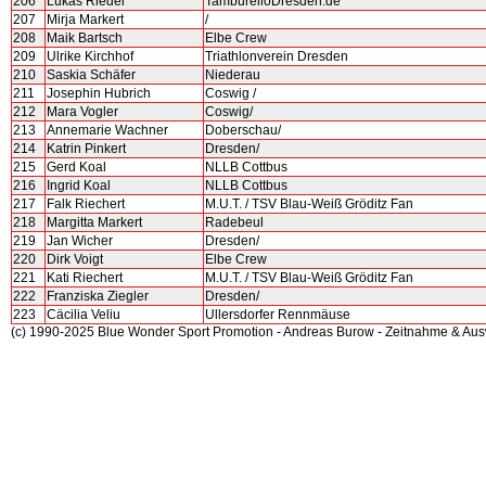
206
Lukas Riedel
TamburelloDresden.de
207
Mirja Markert
/
208
Maik Bartsch
Elbe Crew
209
Ulrike Kirchhof
Triathlonverein Dresden
210
Saskia Schäfer
Niederau
211
Josephin Hubrich
Coswig /
212
Mara Vogler
Coswig/
213
Annemarie Wachner
Doberschau/
214
Katrin Pinkert
Dresden/
215
Gerd Koal
NLLB Cottbus
216
Ingrid Koal
NLLB Cottbus
217
Falk Riechert
M.U.T. / TSV Blau-Weiß Gröditz Fan
218
Margitta Markert
Radebeul
219
Jan Wicher
Dresden/
220
Dirk Voigt
Elbe Crew
221
Kati Riechert
M.U.T. / TSV Blau-Weiß Gröditz Fan
222
Franziska Ziegler
Dresden/
223
Cäcilia Veliu
Ullersdorfer Rennmäuse
(c) 1990-2025 Blue Wonder Sport Promotion - Andreas Burow - Zeitnahme & Au