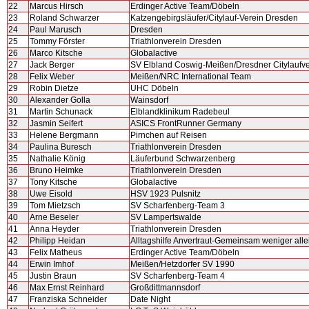
22
Marcus Hirsch
Erdinger Active Team/Döbeln
23
Roland Schwarzer
Katzengebirgsläufer/Citylauf-Verein Dresden
24
Paul Marusch
Dresden
25
Tommy Förster
Triathlonverein Dresden
26
Marco Kitsche
Globalactive
27
Jack Berger
SV Elbland Coswig-Meißen/Dresdner Citylaufve
28
Felix Weber
Meißen/NRC International Team
29
Robin Dietze
UHC Döbeln
30
Alexander Golla
Wainsdorf
31
Martin Schunack
Elblandklinikum Radebeul
32
Jasmin Seifert
ASICS FrontRunner Germany
33
Helene Bergmann
Pirnchen auf Reisen
34
Paulina Buresch
Triathlonverein Dresden
35
Nathalie König
Läuferbund Schwarzenberg
36
Bruno Heimke
Triathlonverein Dresden
37
Tony Kitsche
Globalactive
38
Uwe Eisold
HSV 1923 Pulsnitz
39
Tom Mietzsch
SV Scharfenberg-Team 3
40
Arne Beseler
SV Lampertswalde
41
Anna Heyder
Triathlonverein Dresden
42
Philipp Heidan
Alltagshilfe Anvertraut-Gemeinsam weniger alle
43
Felix Matheus
Erdinger Active Team/Döbeln
44
Erwin Imhof
Meißen/Hetzdorfer SV 1990
45
Justin Braun
SV Scharfenberg-Team 4
46
Max Ernst Reinhard
Großdittmannsdorf
47
Franziska Schneider
Date Night