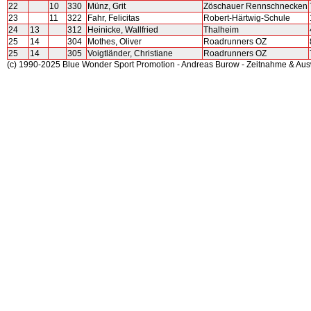
22
10
330
Münz, Grit
Zöschauer Rennschnecken
23
11
322
Fahr, Felicitas
Robert-Härtwig-Schule
24
13
312
Heinicke, Wallfried
Thalheim
25
14
304
Mothes, Oliver
Roadrunners OZ
25
14
305
Voigtländer, Christiane
Roadrunners OZ
(c) 1990-2025 Blue Wonder Sport Promotion - Andreas Burow - Zeitnahme & Au