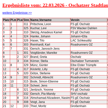
Ergebnisliste vom: 22.03.2026 - Oschatzer Stadtla
weitere Ergebnisse >>
Platz
Pl.m
Pl.w
Stnr.
Name,Vorname
Verein
1
1
311
Pritschow, Leon
FS gE Oschatz
2
2
325
Kuchar, Levi
FSV Wacker Dahlen
3
3
310
Stelzig, Amadeus Kamel
FS gE Oschatz
4
4
324
Hanke, Johann
Johann+Ella
5
5
326
Haser, Tilo
LAC Schkeuditz
6
6
303
Reinhardt, Karl
Roadrunners OZ
7
7
331
Gersch, Janosch-Jens
8
1
301
Voigtländer, Mareike
Roadrunners OZ
9
2
327
Brand, Greta
Oschatz
10
3
334
Körner, Stella
Oschatzer Turnverein
11
8
329
Münz, Günter
Elbe Elster Trümpfe
12
4
317
Köckritz, Lilly
FS gE Oschatz
13
5
320
Götze, Stefanie
FS gE Oschatz
14
9
302
Schmidt, Albrecht
Roadrunners OZ
15
10
315
Bode, Simon-Etienne
FS gE Oschatz
16
11
319
Scheel, Jens
FS gE Oschatz
17
6
321
Jentzsch, Yvonne
FS gE Oschatz
18
7
332
Gersch, Pia-Mandy
SHV oschatz
19
8
316
Almohamad Alizadeen, Nasim
FS gE Oschatz
20
9
308
Voigt, Jana
FS gE Oschatz
21
12
333
Thiel, Moritz
Großenhain