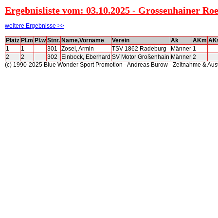
Ergebnisliste vom: 03.10.2025 - Grossenhainer Ro
weitere Ergebnisse >>
Platz
Pl.m
Pl.w
Stnr.
Name,Vorname
Verein
Ak
AKm
AK
1
1
301
Zosel, Armin
TSV 1862 Radeburg
Männer
1
2
2
302
Einbock, Eberhard
SV Motor Großenhain
Männer
2
(c) 1990-2025 Blue Wonder Sport Promotion - Andreas Burow - Zeitnahme & Au