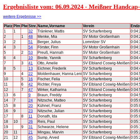
Ergebnisliste vom: 06.09.2024 - Meißner Handcap
weitere Ergebnisse >>
Platz
Plm
Plw
Stnr.
Name,Vorname
Verein
Endze
1
1
32
Tränkner, Mattis
SV Scharfenberg
0:04:
2
1
48
Menke, Mia
SV Motor Großenhain
0:04:
3
2
51
Berger, Julius
Lomnitzer SV
0:04:
4
3
54
Förster, Finn
SV Motor Großenhain
0:04:
5
2
53
Preuß, Hannah
SV Motor Großenhain
0:04:
6
4
10
Breite, Yannik
SV Scharfenberg
0:04:
7
3
41
Otto, Amelie
SV Elbland Coswig-Meißen
0:04:
8
5
13
Eichner, Frederik
SV Scharfenberg
0:04:
9
4
22
Moldenhauer, Hanna Leni
SV Scharfenberg
0:04:
10
5
16
Fischer, Felia
SV Scharfenberg
0:04:
11
6
42
Richter, Freya
SV Elbland Coswig-Meißen
0:04:
12
7
47
Wirker, Katharina
SV Elbland Coswig-Meißen
0:04:
13
6
9
Braun, Freddy
SV Scharfenberg
0:04:
14
7
24
Nitzsche, Matteo
SV Scharfenberg
0:05:
15
8
20
Kühnel, Franz
SV Scharfenberg
0:05:
16
9
23
Nitzsche, Julian
SV Scharfenberg
0:05:
17
8
11
Donath, Ida
SV Scharfenberg
0:05:
18
10
26
Reis, Paul
SV Scharfenberg
0:05:
19
9
31
Schwarze, Helene
SV Scharfenberg
0:05:
20
11
21
Mingau, Marvin
SV Scharfenberg
0:05:
21
12
45
Sump, Arved
SV Elbland Coswig-Meißen
0:05: