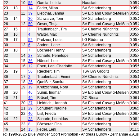
22
10
55
Garcia, Leticia
Naustadt
0:05:
23
13
14
Feder, Milan
SV Scharfenberg
0:05:
23
11
39
Liebthal, Janina
SV Elbland Coswig-Meißen
0:05:
25
14
30
Schwarze, Tom
SV Scharfenberg
0:05:
26
12
50
Oeser, Thuja
SV Elbland Coswig-Meißen
0:05:
27
15
3
Trautenbach, Tim
SV Chemie Nünchritz
0:05:
28
16
4
Walter, Max
SV Chemie Nünchritz
0:05:
29
17
52
Protzner, Louis
LG Röderau
0:05:
30
13
6
Anders, Lene
SV Scharfenberg
0:05:
30
18
7
Böcherer, Henry
SV Scharfenberg
0:05:
32
14
27
Scharfe, Penelope
SV Scharfenberg
0:05:
33
15
36
Hänsel, Lotte
SV Elbland Coswig-Meißen
0:05:
34
16
12
Ebert, Leni Charlotte
SV Scharfenberg
0:05:
35
19
56
Riechert, Tim
TSV BW Gröditz
0:05:
36
17
2
Trautenbach, Emmi
SV Chemie Nünchritz
0:05:
37
18
25
Queißer, Samira
SV Scharfenberg
0:05:
38
19
19
Kretzschmar, Nora
SV Scharfenberg
0:06:
38
20
46
Sump, Ingmar
SV Elbland Coswig-Meißen
0:06:
40
21
49
Bräsel, Tim
SC Riesa
0:06:
41
20
37
Heidrich, Hannah
SV Elbland Coswig-Meißen
0:06:
42
21
29
Schubert, Nadine
SV Scharfenberg
0:06:
43
22
40
List, Frieda
SV Elbland Coswig-Meißen
0:06:
44
22
28
Scharfe, Leonidas
SV Scharfenberg
0:08:
45
23
8
Böcherer, Fina
SV Scharfenberg
0:08:
46
24
15
Feder, Leni
SV Scharfenberg
0:11:
(c) 1990-2025 Blue Wonder Sport Promotion - Andreas Burow - Zeitnahme & Au