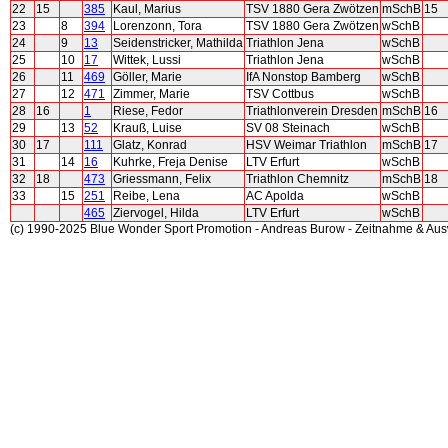
22
15
385
Kaul, Marius
TSV 1880 Gera Zwötzen
mSchB
15
23
8
394
Lorenzonn, Tora
TSV 1880 Gera Zwötzen
wSchB
24
9
13
Seidenstricker, Mathilda
Triathlon Jena
wSchB
25
10
17
Wittek, Lussi
Triathlon Jena
wSchB
26
11
469
Göller, Marie
IfA Nonstop Bamberg
wSchB
27
12
471
Zimmer, Marie
TSV Cottbus
wSchB
28
16
1
Riese, Fedor
Triathlonverein Dresden
mSchB
16
29
13
52
Krauß, Luise
SV 08 Steinach
wSchB
30
17
111
Glatz, Konrad
HSV Weimar Triathlon
mSchB
17
31
14
16
Kuhrke, Freja Denise
LTV Erfurt
wSchB
32
18
473
Griessmann, Felix
Triathlon Chemnitz
mSchB
18
33
15
251
Reibe, Lena
AC Apolda
wSchB
465
Ziervogel, Hilda
LTV Erfurt
wSchB
(c) 1990-2025 Blue Wonder Sport Promotion - Andreas Burow - Zeitnahme & Au