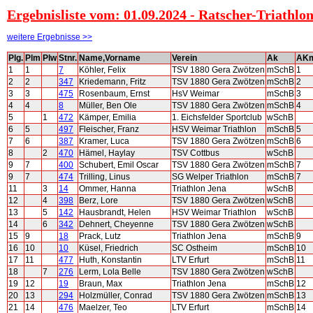
Ergebnisliste vom: 01.09.2024 - Ratscher-Triathlo
weitere Ergebnisse >>
Plg.
Plm
Plw
Stnr.
Name,Vorname
Verein
Ak
AK
1
1
7
Köhler, Felix
TSV 1880 Gera Zwötzen
mSchB
1
2
2
347
Kriedemann, Fritz
TSV 1880 Gera Zwötzen
mSchB
2
3
3
475
Rosenbaum, Ernst
HsV Weimar
mSchB
3
4
4
8
Müller, Ben Ole
TSV 1880 Gera Zwötzen
mSchB
4
5
1
472
Kämper, Emilia
1. Eichsfelder Sportclub
wSchB
6
5
497
Fleischer, Franz
HSV Weimar Triathlon
mSchB
5
7
6
387
Kramer, Luca
TSV 1880 Gera Zwötzen
mSchB
6
8
2
470
Hämel, Haylay
TSV Cottbus
wSchB
9
7
400
Schubert, Emil Oscar
TSV 1880 Gera Zwötzen
mSchB
7
9
7
474
Trilling, Linus
SG Welper Triathlon
mSchB
7
11
3
14
Ommer, Hanna
Triathlon Jena
wSchB
12
4
398
Berz, Lore
TSV 1880 Gera Zwötzen
wSchB
13
5
142
Hausbrandt, Helen
HSV Weimar Triathlon
wSchB
14
6
342
Dehnert, Cheyenne
TSV 1880 Gera Zwötzen
wSchB
15
9
18
Prack, Lutz
Triathlon Jena
mSchB
9
16
10
10
Küsel, Friedrich
SC Ostheim
mSchB
10
17
11
477
Huth, Konstantin
LTV Erfurt
mSchB
11
18
7
276
Lerm, Lola Belle
TSV 1880 Gera Zwötzen
wSchB
19
12
19
Braun, Max
Triathlon Jena
mSchB
12
20
13
294
Holzmüller, Conrad
TSV 1880 Gera Zwötzen
mSchB
13
21
14
476
Maelzer, Teo
LTV Erfurt
mSchB
14