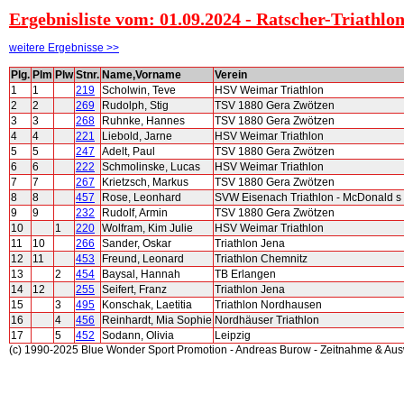
Ergebnisliste vom: 01.09.2024 - Ratscher-Triathlo
weitere Ergebnisse >>
Plg.
Plm
Plw
Stnr.
Name,Vorname
Verein
1
1
219
Scholwin, Teve
HSV Weimar Triathlon
2
2
269
Rudolph, Stig
TSV 1880 Gera Zwötzen
3
3
268
Ruhnke, Hannes
TSV 1880 Gera Zwötzen
4
4
221
Liebold, Jarne
HSV Weimar Triathlon
5
5
247
Adelt, Paul
TSV 1880 Gera Zwötzen
6
6
222
Schmolinske, Lucas
HSV Weimar Triathlon
7
7
267
Krietzsch, Markus
TSV 1880 Gera Zwötzen
8
8
457
Rose, Leonhard
SVW Eisenach Triathlon - McDonald s
9
9
232
Rudolf, Armin
TSV 1880 Gera Zwötzen
10
1
220
Wolfram, Kim Julie
HSV Weimar Triathlon
11
10
266
Sander, Oskar
Triathlon Jena
12
11
453
Freund, Leonard
Triathlon Chemnitz
13
2
454
Baysal, Hannah
TB Erlangen
14
12
255
Seifert, Franz
Triathlon Jena
15
3
495
Konschak, Laetitia
Triathlon Nordhausen
16
4
456
Reinhardt, Mia Sophie
Nordhäuser Triathlon
17
5
452
Sodann, Olivia
Leipzig
(c) 1990-2025 Blue Wonder Sport Promotion - Andreas Burow - Zeitnahme & Au