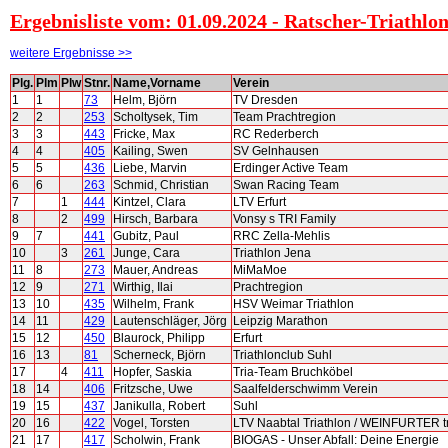
Ergebnisliste vom: 01.09.2024 - Ratscher-Triathl
weitere Ergebnisse >>
Plg.
Plm
Plw
Stnr.
Name,Vorname
Verein
1
1
73
Helm, Björn
TV Dresden
2
2
253
Scholtysek, Tim
Team Prachtregion
3
3
443
Fricke, Max
RC Rederberch
4
4
405
Kailing, Swen
SV Gelnhausen
5
5
436
Liebe, Marvin
Erdinger Active Team
6
6
263
Schmid, Christian
Swan Racing Team
7
1
444
Kintzel, Clara
LTV Erfurt
8
2
499
Hirsch, Barbara
Vonsy s TRI Family
9
7
441
Gubitz, Paul
RRC Zella-Mehlis
10
3
261
Junge, Cara
Triathlon Jena
11
8
273
Mauer, Andreas
MiMaMoe
12
9
271
Wirthig, Ilai
Prachtregion
13
10
435
Wilhelm, Frank
HSV Weimar Triathlon
14
11
429
Lautenschläger, Jörg
Leipzig Marathon
15
12
450
Blaurock, Philipp
Erfurt
16
13
81
Scherneck, Björn
Triathlonclub Suhl
17
4
411
Hopfer, Saskia
Tria-Team Bruchköbel
18
14
406
Fritzsche, Uwe
Saalfelderschwimm Verein
19
15
437
Janikulla, Robert
Suhl
20
16
422
Vogel, Torsten
LTV Naabtal Triathlon / WEINFURTER t
21
17
417
Scholwin, Frank
BIOGAS - Unser Abfall: Deine Energie