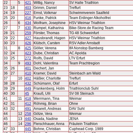
22
5
421
Wittig, Nancy
SV Halle Triathlon
23
18
403
Grimm, Daniel
Treffurt
24
19
227
Ernst, Volkmar
Schwimmverein Saalfeld
25
20
416
Funke, Patrick
Team Erdinger Alkoholfrei
26
6
434
Wolfram, Josephine
HSV Weimar Triathlon
27
7
430
Rumpel, Katharina
Bike-Store.de Racing Team
28
21
259
Förster, Thomas
TG 48 Schweinfurt
29
22
427
Hausbrandt, Hagen
HSV Weimar Triathlon
30
23
426
Klütsch, Carsten
RSV Adler Arnstadt
31
8
425
Göller, Verena
IfA Nonstop Bamberg
32
24
423
Dube, Christian
AC Apolda
33
25
272
Rolfs, David
LTV Erfurt
34
9
493
Dohl, Valentina
Team Prachtregion
35
26
401
Dechert, Jan
36
27
410
Kramer, David
Steinbach am Wald
37
10
402
Häßler, Charlotte
Treffurt
38
28
432
Schümann, Olaf
Erfurt
39
29
449
Frankenberg, Holm
Triathlonclub Suhl
40
30
45
Krauß, Ulli
SV 08 Steinach
41
11
418
Werrmann, Tina
Weimar
42
31
412
Röhmig, Brian
Ohne
43
32
491
Amarell, Andreas
DAV Suhl
44
12
258
Götze, Vera
Weimar
45
13
440
Osada, Nadine
JENA
46
14
296
Fleischhauer, Anna
Fräulein Triathlon
47
33
445
Bohne, Christian
Cuphead Corp. 1989