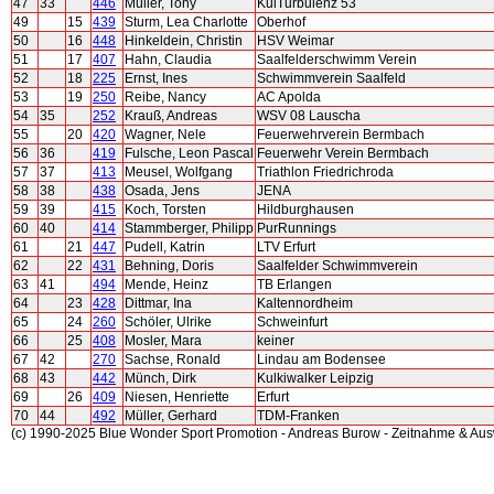
47
33
446
Müller, Tony
KulTurbulenz 53
49
15
439
Sturm, Lea Charlotte
Oberhof
50
16
448
Hinkeldein, Christin
HSV Weimar
51
17
407
Hahn, Claudia
Saalfelderschwimm Verein
52
18
225
Ernst, Ines
Schwimmverein Saalfeld
53
19
250
Reibe, Nancy
AC Apolda
54
35
252
Krauß, Andreas
WSV 08 Lauscha
55
20
420
Wagner, Nele
Feuerwehrverein Bermbach
56
36
419
Fulsche, Leon Pascal
Feuerwehr Verein Bermbach
57
37
413
Meusel, Wolfgang
Triathlon Friedrichroda
58
38
438
Osada, Jens
JENA
59
39
415
Koch, Torsten
Hildburghausen
60
40
414
Stammberger, Philipp
PurRunnings
61
21
447
Pudell, Katrin
LTV Erfurt
62
22
431
Behning, Doris
Saalfelder Schwimmverein
63
41
494
Mende, Heinz
TB Erlangen
64
23
428
Dittmar, Ina
Kaltennordheim
65
24
260
Schöler, Ulrike
Schweinfurt
66
25
408
Mosler, Mara
keiner
67
42
270
Sachse, Ronald
Lindau am Bodensee
68
43
442
Münch, Dirk
Kulkiwalker Leipzig
69
26
409
Niesen, Henriette
Erfurt
70
44
492
Müller, Gerhard
TDM-Franken
(c) 1990-2025 Blue Wonder Sport Promotion - Andreas Burow - Zeitnahme & Au