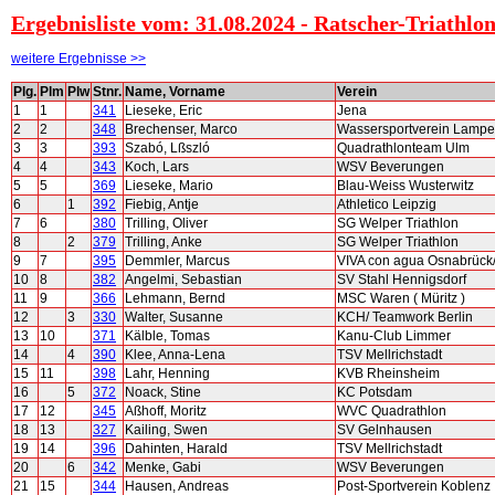
Ergebnisliste vom: 31.08.2024 - Ratscher-Triath
weitere Ergebnisse >>
Plg.
Plm
Plw
Stnr.
Name, Vorname
Verein
1
1
341
Lieseke, Eric
Jena
2
2
348
Brechenser, Marco
Wassersportverein Lampe
3
3
393
Szabó, Lßszló
Quadrathlonteam Ulm
4
4
343
Koch, Lars
WSV Beverungen
5
5
369
Lieseke, Mario
Blau-Weiss Wusterwitz
6
1
392
Fiebig, Antje
Athletico Leipzig
7
6
380
Trilling, Oliver
SG Welper Triathlon
8
2
379
Trilling, Anke
SG Welper Triathlon
9
7
395
Demmler, Marcus
VIVA con agua Osnabrüc
10
8
382
Angelmi, Sebastian
SV Stahl Hennigsdorf
11
9
366
Lehmann, Bernd
MSC Waren ( Müritz )
12
3
330
Walter, Susanne
KCH/ Teamwork Berlin
13
10
371
Kälble, Tomas
Kanu-Club Limmer
14
4
390
Klee, Anna-Lena
TSV Mellrichstadt
15
11
398
Lahr, Henning
KVB Rheinsheim
16
5
372
Noack, Stine
KC Potsdam
17
12
345
Aßhoff, Moritz
WVC Quadrathlon
18
13
327
Kailing, Swen
SV Gelnhausen
19
14
396
Dahinten, Harald
TSV Mellrichstadt
20
6
342
Menke, Gabi
WSV Beverungen
21
15
344
Hausen, Andreas
Post-Sportverein Koblenz