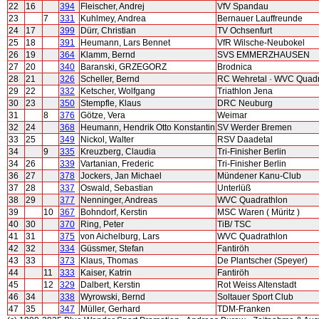
22
16
394
Fleischer, Andrej
VfV Spandau
23
7
331
Kuhlmey, Andrea
Bernauer Lauffreunde
24
17
399
Dürr, Christian
TV Ochsenfurt
25
18
391
Heumann, Lars Bennet
VfR Wilsche-Neubokel
26
19
364
Klamm, Bernd
SVS EMMERZHAUSEN
27
20
340
Baranski, GRZEGORZ
Brodnica
28
21
326
Scheller, Bernd
RC Wehretal · WVC Quadr
29
22
332
Ketscher, Wolfgang
Triathlon Jena
30
23
350
Stempfle, Klaus
DRC Neuburg
31
8
376
Götze, Vera
Weimar
32
24
368
Heumann, Hendrik Otto Konstantin
SV Werder Bremen
33
25
349
Nickol, Walter
RSV Daadetal
34
9
335
Kreuzberg, Claudia
Tri-Finisher Berlin
34
26
339
Vartanian, Frederic
Tri-Finisher Berlin
36
27
378
Jockers, Jan Michael
Mündener Kanu-Club
37
28
337
Oswald, Sebastian
Unterlüß
38
29
377
Nenninger, Andreas
WVC Quadrathlon
39
10
367
Bohndorf, Kerstin
MSC Waren ( Müritz )
40
30
370
Ring, Peter
TiB/ TSC
41
31
375
von Aichelburg, Lars
WVC Quadrathlon
42
32
334
Güssmer, Stefan
Fantiröh
43
33
373
Klaus, Thomas
De Plantscher (Speyer)
44
11
333
Kaiser, Katrin
Fantiröh
45
12
329
Dalbert, Kerstin
Rot Weiss Altenstadt
46
34
338
Wyrowski, Bernd
Soltauer Sport Club
47
35
347
Müller, Gerhard
TDM-Franken