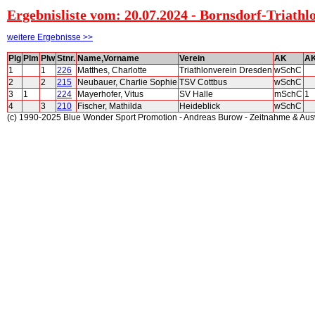
Ergebnisliste vom: 20.07.2024 - Bornsdorf-Triathl
weitere Ergebnisse >>
Plg
Plm
Plw
Stnr.
Name,Vorname
Verein
AK
A
1
1
226
Matthes, Charlotte
Triathlonverein Dresden
wSchC
2
2
215
Neubauer, Charlie Sophie
TSV Cottbus
wSchC
3
1
224
Mayerhofer, Vitus
SV Halle
mSchC
1
4
3
210
Fischer, Mathilda
Heideblick
wSchC
(c) 1990-2025 Blue Wonder Sport Promotion - Andreas Burow - Zeitnahme & Au