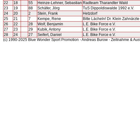
22
18
55
Heinze-Lehner, Sebastian
Radteam Tharandter Wald
23
19
88
Schäfer, Jörg
TuS Dippoldiswalde 1992 e.V.
24
20
2
Stein, Frank
Hetzdorf
25
21
7
Kempe, Rene
Bitte Lächeln! Dr. Klein Zahnärzte
26
22
28
Wolf, Benjamin
L.E. Bike Force e.V.
27
23
29
Kubik, Antony
L.E. Bike Force e.V.
28
24
27
Seifert, Daniel
L.E. Bike Force e.V.
(c) 1990-2025 Blue Wonder Sport Promotion - Andreas Burow - Zeitnahme & Au