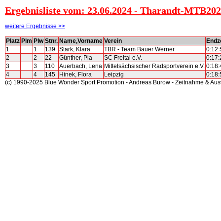
Ergebnisliste vom: 23.06.2024 - Tharandt-MTB2024
weitere Ergebnisse >>
Platz
Plm
Plw
Stnr.
Name,Vorname
Verein
Endze
1
1
139
Stark, Klara
TBR - Team Bauer Werner
0:12:
2
2
22
Günther, Pia
SC Freital e.V.
0:17:
3
3
110
Auerbach, Lena
Mittelsächsischer Radsportverein e.V.
0:18:
4
4
145
Hinek, Flora
Leipzig
0:18:
(c) 1990-2025 Blue Wonder Sport Promotion - Andreas Burow - Zeitnahme & Au