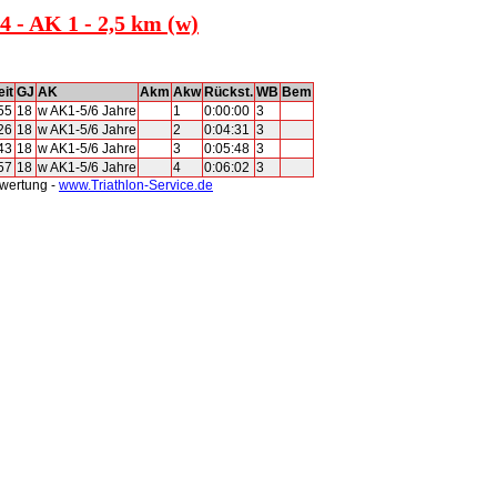
 - AK 1 - 2,5 km (w)
it
GJ
AK
Akm
Akw
Rückst.
WB
Bem
55
18
w AK1-5/6 Jahre
1
0:00:00
3
26
18
w AK1-5/6 Jahre
2
0:04:31
3
43
18
w AK1-5/6 Jahre
3
0:05:48
3
57
18
w AK1-5/6 Jahre
4
0:06:02
3
swertung -
www.Triathlon-Service.de