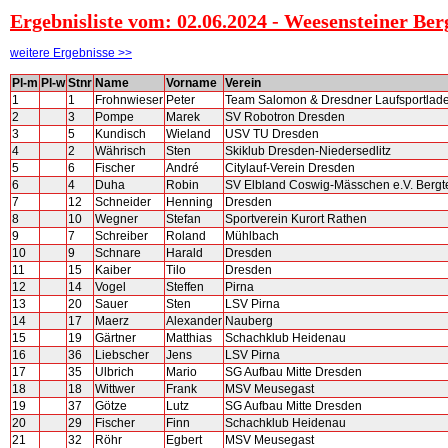
Ergebnisliste vom: 02.06.2024 - Weesensteiner Be
weitere Ergebnisse >>
Pl-m
Pl-w
Stnr
Name
Vorname
Verein
1
1
Frohnwieser
Peter
Team Salomon & Dresdner Laufsportlad
2
3
Pompe
Marek
SV Robotron Dresden
3
5
Kundisch
Wieland
USV TU Dresden
4
2
Währisch
Sten
Skiklub Dresden-Niedersedlitz
5
6
Fischer
André
Citylauf-Verein Dresden
6
4
Duha
Robin
SV Elbland Coswig-Mässchen e.V. Berg
7
12
Schneider
Henning
Dresden
8
10
Wegner
Stefan
Sportverein Kurort Rathen
9
7
Schreiber
Roland
Mühlbach
10
9
Schnare
Harald
Dresden
11
15
Kaiber
Tilo
Dresden
12
14
Vogel
Steffen
Pirna
13
20
Sauer
Sten
LSV Pirna
14
17
Maerz
Alexander
Nauberg
15
19
Gärtner
Matthias
Schachklub Heidenau
16
36
Liebscher
Jens
LSV Pirna
17
35
Ulbrich
Mario
SG Aufbau Mitte Dresden
18
18
Wittwer
Frank
MSV Meusegast
19
37
Götze
Lutz
SG Aufbau Mitte Dresden
20
29
Fischer
Finn
Schachklub Heidenau
21
32
Röhr
Egbert
MSV Meusegast