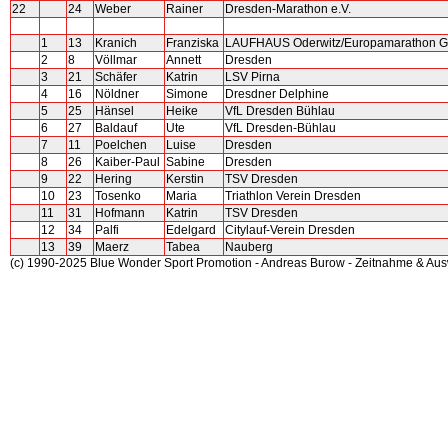
22
24
Weber
Rainer
Dresden-Marathon e.V.
1
13
Kranich
Franziska
LAUFHAUS Oderwitz/Europamarathon Gö
2
8
Völlmar
Annett
Dresden
3
21
Schäfer
Katrin
LSV Pirna
4
16
Nöldner
Simone
Dresdner Delphine
5
25
Hänsel
Heike
VfL Dresden Bühlau
6
27
Baldauf
Ute
VfL Dresden-Bühlau
7
11
Poelchen
Luise
Dresden
8
26
Kaiber-Paul
Sabine
Dresden
9
22
Hering
Kerstin
TSV Dresden
10
23
Tosenko
Maria
Triathlon Verein Dresden
11
31
Hofmann
Katrin
TSV Dresden
12
34
Palfi
Edelgard
Citylauf-Verein Dresden
13
39
Maerz
Tabea
Nauberg
(c) 1990-2025 Blue Wonder Sport Promotion - Andreas Burow - Zeitnahme & Au