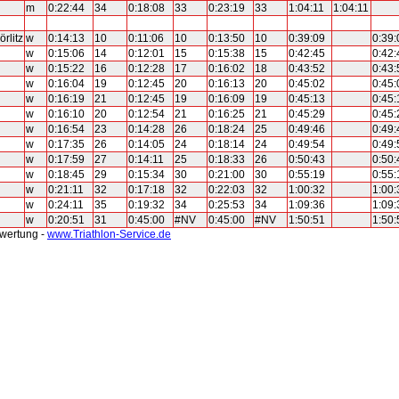
m
0:22:44
34
0:18:08
33
0:23:19
33
1:04:11
1:04:11
rlitz
w
0:14:13
10
0:11:06
10
0:13:50
10
0:39:09
0:39:
w
0:15:06
14
0:12:01
15
0:15:38
15
0:42:45
0:42:
w
0:15:22
16
0:12:28
17
0:16:02
18
0:43:52
0:43:
w
0:16:04
19
0:12:45
20
0:16:13
20
0:45:02
0:45:
w
0:16:19
21
0:12:45
19
0:16:09
19
0:45:13
0:45:
w
0:16:10
20
0:12:54
21
0:16:25
21
0:45:29
0:45:
w
0:16:54
23
0:14:28
26
0:18:24
25
0:49:46
0:49:
w
0:17:35
26
0:14:05
24
0:18:14
24
0:49:54
0:49:
w
0:17:59
27
0:14:11
25
0:18:33
26
0:50:43
0:50:
w
0:18:45
29
0:15:34
30
0:21:00
30
0:55:19
0:55:
w
0:21:11
32
0:17:18
32
0:22:03
32
1:00:32
1:00:
w
0:24:11
35
0:19:32
34
0:25:53
34
1:09:36
1:09:
w
0:20:51
31
0:45:00
#NV
0:45:00
#NV
1:50:51
1:50:
swertung -
www.Triathlon-Service.de