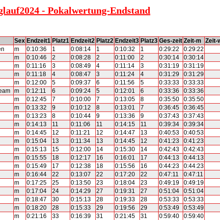
rglauf2024 - Pokalwertung-Endstand
Sex
Endzeit1
Platz1
Endzeit2
Platz2
Endzeit3
Platz3
Ges-zeit
Zeit-m
Zeit-
en
m
0:10:36
1
0:08:14
1
0:10:32
1
0:29:22
0:29:22
m
0:10:46
2
0:08:28
2
0:11:00
2
0:30:14
0:30:14
m
0:11:16
3
0:08:49
4
0:11:14
3
0:31:19
0:31:19
m
0:11:18
4
0:08:47
3
0:11:24
4
0:31:29
0:31:29
m
0:12:00
5
0:09:37
6
0:11:56
5
0:33:33
0:33:33
team
m
0:12:11
6
0:09:24
5
0:12:01
6
0:33:36
0:33:36
m
0:12:45
7
0:10:00
7
0:13:05
8
0:35:50
0:35:50
m
0:13:32
9
0:10:12
8
0:13:01
7
0:36:45
0:36:45
m
0:13:23
8
0:10:44
9
0:13:36
9
0:37:43
0:37:43
m
0:14:13
11
0:11:06
11
0:14:15
11
0:39:34
0:39:34
m
0:14:45
12
0:11:21
12
0:14:47
13
0:40:53
0:40:53
m
0:15:04
13
0:11:34
13
0:14:45
12
0:41:23
0:41:23
m
0:15:13
15
0:12:00
14
0:15:30
14
0:42:43
0:42:43
m
0:15:55
18
0:12:17
16
0:16:01
17
0:44:13
0:44:13
m
0:15:49
17
0:12:38
18
0:15:56
16
0:44:23
0:44:23
m
0:16:44
22
0:13:07
22
0:17:20
22
0:47:11
0:47:11
m
0:17:25
25
0:13:50
23
0:18:04
23
0:49:19
0:49:19
m
0:17:04
24
0:14:29
27
0:19:31
27
0:51:04
0:51:04
m
0:18:47
30
0:15:13
28
0:19:33
28
0:53:33
0:53:33
m
0:18:20
28
0:15:33
29
0:19:56
29
0:53:49
0:53:49
m
0:21:16
33
0:16:39
31
0:21:45
31
0:59:40
0:59:40