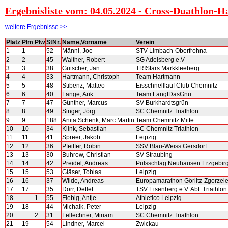
Ergebnisliste vom: 04.05.2024 - Cross-Duathlon
weitere Ergebnisse >>
Platz
Plm
Plw
StNr.
Name,Vorname
Verein
1
1
52
Männl, Joe
STV Limbach-Oberfrohna
2
2
45
Walther, Robert
SG Adelsberg e.V
3
3
38
Gutscher, Jan
TRIStars Markkleeberg
4
4
33
Hartmann, Christoph
Team Hartmann
5
5
48
Stibenz, Matteo
Eisschnelllauf Club Chemnitz
6
6
40
Lange, Arik
Team FangtDasGnu
7
7
47
Günther, Marcus
SV Burkhardtsgrün
8
8
49
Singer, Jörg
SC Chemnitz Triathlon
9
9
188
Anita Schenk, Marc Martin
Team Chemnitz Mitte
10
10
34
Klink, Sebastian
SC Chemnitz Triathlon
11
11
41
Spreer, Jakob
Leipzig
12
12
36
Pfeiffer, Robin
SSV Blau-Weiss Gersdorf
13
13
30
Buhrow, Christian
SV Straubing
14
14
42
Preidel, Andreas
Pulsschlag Neuhausen Erzgebirg
15
15
53
Gläser, Tobias
Leipzig
16
16
37
Wilde, Andreas
Europamarathon Görlitz-Zgorzele
17
17
35
Dörr, Detlef
TSV Eisenberg e.V. Abt. Triathlon
18
1
55
Fiebig, Antje
Athletico Leipzig
19
18
44
Michalk, Peter
Leipzig
20
2
31
Fellechner, Miriam
SC Chemnitz Triathlon
21
19
54
Lindner, Marcel
Zwickau