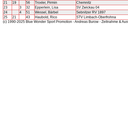
21
19
56
Troxler, Pirmin
Chemnitz
23
3
32
Epperlein, Lisa
SV Zwickau 04
24
4
51
Wessel, Bärbel
Sebnitzer RV 1897
25
21
43
Haubold, Rico
STV Limbach-Oberfrohna
(c) 1990-2025 Blue Wonder Sport Promotion - Andreas Burow - Zeitnahme & Au