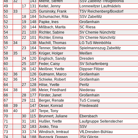
48
32
143
Miene, Steffen
SSV Zabelitz-Treugeböhla
49
17
131
Keitel, Jenny
Lonnewitzer Laufmädels
50
33
125
Gursinsky, Frank
TSV Reichenberg/Boxdorf
51
18
184
Schumacher, Rita
SSV Zabeltitz
52
19
148
Papke, Ines
Großenhain
53
20
144
Mißbach, Marita
SC Riesa
54
21
103
Richter, Sabine
SV Chemie Nünchritz
55
22
101
Richter, Emma
SV Chemie Nünchritz
56
34
138
Machill, Thomas
LG TuS Weinböhla
57
23
164
Tenner, Stefanie
Spielmannszug Zabeltitz
58
35
135
Krüger, Holger
Meißen
59
24
120
Englisch, Sandy
Dresden
60
25
107
Feder, Caisy
SV Scharfenberg
61
26
142
Meißner, Yvette
Dippser Flitzer
62
36
126
Gutmann, Marco
Großenhain
62
36
154
Schieke, Robert
Großenhain
64
27
128
Hilse, Yvette
Peritz
64
38
186
Meier, Friedhard
Niederau
66
28
177
Förster, Janet
Großenhain
67
29
111
Berger, Renate
TuS Coswig
68
39
147
Oeser, Konrad
Friedewald
69
40
187
Terpe, Tony
70
30
115
Brunnert, Juliane
Ebersbach
71
31
181
Hußler, Yvette
Laufgruppe Seitenstecher
72
32
183
Josko, Tina
SSV
73
33
174
Windisch, Irmtraut
VfLDresden-Bühlau
74
34
188
Bunzeck, Doreen
JSV Görzig