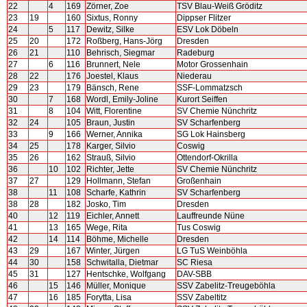
22
4
169
Zörner, Zoe
TSV Blau-Weiß Gröditz
23
19
160
Sixtus, Ronny
Dippser Flitzer
24
5
117
Dewitz, Silke
ESV Lok Döbeln
25
20
172
Roßberg, Hans-Jörg
Dresden
26
21
110
Behrisch, Siegmar
Radeburg
27
6
116
Brunnert, Nele
Motor Grossenhain
28
22
176
Joestel, Klaus
Niederau
29
23
179
Bänsch, Rene
SSF-Lommatzsch
30
7
168
Wordl, Emily-Joline
Kurort Seiffen
31
8
104
Witt, Florentine
SV Chemie Nünchritz
32
24
105
Braun, Justin
SV Scharfenberg
33
9
166
Werner, Annika
SG Lok Hainsberg
34
25
178
Karger, Silvio
Coswig
35
26
162
Strauß, Silvio
Ottendorf-Okrilla
36
10
102
Richter, Jette
SV Chemie Nünchritz
37
27
129
Hollmann, Stefan
Großenhain
38
11
108
Scharfe, Kathrin
SV Scharfenberg
38
28
182
Josko, Tim
Dresden
40
12
119
Eichler, Annett
Lauffreunde Nüne
41
13
165
Wege, Rita
Tus Coswig
42
14
114
Böhme, Michelle
Dresden
43
29
167
Winter, Jürgen
LG TuS Weinböhla
44
30
158
Schwitalla, Dietmar
SC Riesa
45
31
127
Hentschke, Wolfgang
DAV-SBB
46
15
146
Müller, Monique
SSV Zabelitz-Treugeböhla
47
16
185
Forytta, Lisa
SSV Zabeltitz