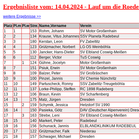
Ergebnisliste vom: 14.04.2024 - Lauf um die Roed
weitere Ergebnisse >>
Platz
Pl.m
Pl.w
Stnr.
Name,Vorname
Verein
1
1
153
Rohm, Johann
SV Motor Großenhain
2
2
134
Krause, Vitus Johannes
SSV Planeta Radebeul
3
3
180
Kerstan, Leon
FV Zabeltitz
4
4
123
Grützmacher, Norbert
LG OS Weinböhla
5
5
130
Jancker, Hans-Dieter
SV Elbland Coswig-Meißen
6
6
112
Berger, Victor
TuS Coswig
7
1
124
Gühne, Jocelyn
Motor Großenhain
8
7
151
Psiuk, Erwin
SV Motor Großenhain
9
8
109
Balzer, Peter
SV Großräschen
10
9
100
Pinzel, Jannis
SV Chemie Nünchritz
11
10
149
Partuscheck, Ronny
SSV Zabelitz-Treugeböhla
12
11
137
Lorke-Philipp, Steffen
RC 1898 Radeberg
13
12
106
Braun, Kevin
SV Scharfenberg
14
13
175
Matz, Jürgen
Dresden
15
2
159
Schymik, Jessica
Hetzdorf SV 1990
16
14
150
Pasieka, Götz
DAV (Deutscher Alpenverein) Dre
17
3
163
Strebe, Leni
SV Elbland Coswig-Meißen
18
15
140
Markert, Peter
Radebeul
19
16
156
Schunack, Jannis
ELBLANDKLINIKUM RADEBEUL
20
17
122
Grützmacher, Falk
Niederau
21
18
157
Schwager, Michael
Dresden