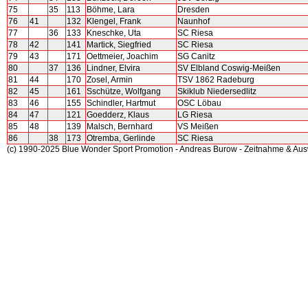
75
35
113
Böhme, Lara
Dresden
76
41
132
Klengel, Frank
Naunhof
77
36
133
Kneschke, Uta
SC Riesa
78
42
141
Martick, Siegfried
SC Riesa
79
43
171
Oettmeier, Joachim
SG Canitz
80
37
136
Lindner, Elvira
SV Elbland Coswig-Meißen
81
44
170
Zosel, Armin
TSV 1862 Radeburg
82
45
161
Sschütze, Wolfgang
Skiklub Niedersedlitz
83
46
155
Schindler, Hartmut
OSC Löbau
84
47
121
Goedderz, Klaus
LG Riesa
85
48
139
Malsch, Bernhard
VS Meißen
86
38
173
Otremba, Gerlinde
SC Riesa
(c) 1990-2025 Blue Wonder Sport Promotion - Andreas Burow - Zeitnahme & Au