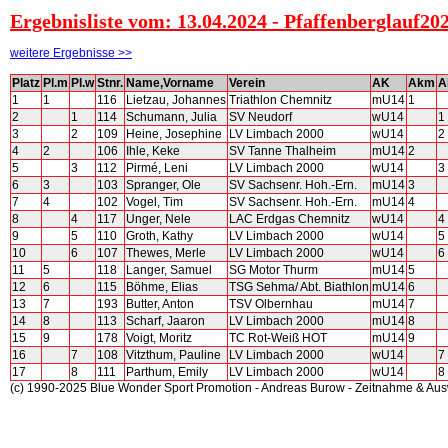
Ergebnisliste vom: 13.04.2024 - Pfaffenberglauf20
weitere Ergebnisse >>
Platz
Pl.m
Pl.w
Stnr.
Name,Vorname
Verein
AK
Akm
A
1
1
116
Lietzau, Johannes
Triathlon Chemnitz
mU14
1
2
1
114
Schumann, Julia
SV Neudorf
wU14
1
3
2
109
Heine, Josephine
LV Limbach 2000
wU14
2
4
2
106
Ihle, Keke
SV Tanne Thalheim
mU14
2
5
3
112
Pirmé, Leni
LV Limbach 2000
wU14
3
6
3
103
Spranger, Ole
SV Sachsenr. Hoh.-Ern.
mU14
3
7
4
102
Vogel, Tim
SV Sachsenr. Hoh.-Ern.
mU14
4
8
4
117
Unger, Nele
LAC Erdgas Chemnitz
wU14
4
9
5
110
Groth, Kathy
LV Limbach 2000
wU14
5
10
6
107
Thewes, Merle
LV Limbach 2000
wU14
6
11
5
118
Langer, Samuel
SG Motor Thurm
mU14
5
12
6
115
Böhme, Elias
TSG Sehma/ Abt. Biathlon
mU14
6
13
7
193
Butter, Anton
TSV Olbernhau
mU14
7
14
8
113
Scharf, Jaaron
LV Limbach 2000
mU14
8
15
9
178
Voigt, Moritz
TC Rot-Weiß HOT
mU14
9
16
7
108
Vitzthum, Pauline
LV Limbach 2000
wU14
7
17
8
111
Parthum, Emily
LV Limbach 2000
wU14
8
(c) 1990-2025 Blue Wonder Sport Promotion - Andreas Burow - Zeitnahme & Au